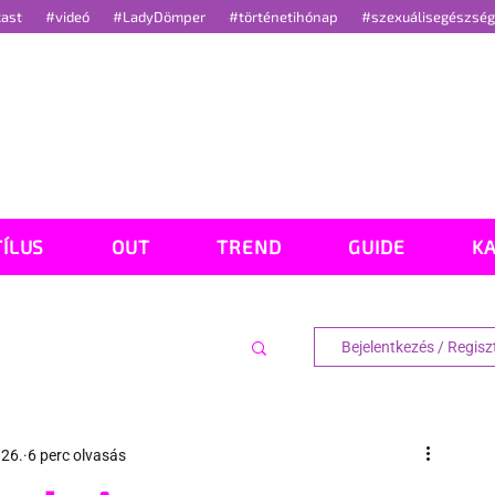
cast
#videó
#LadyDömper
#történetihónap
#szexuálisegészsé
TÍLUS
OUT
TREND
GUIDE
K
Bejelentkezés / Regisz
 26.
6 perc olvasás