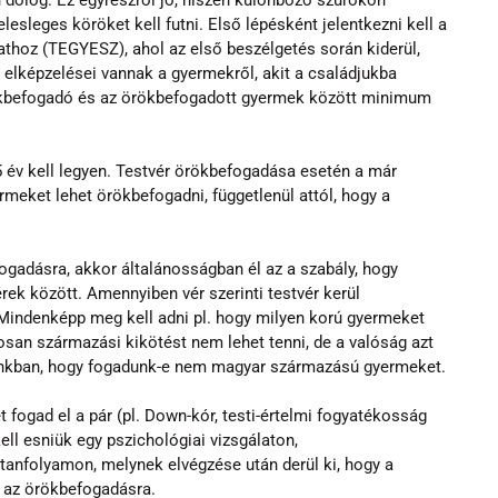
olog. Ez egyrészről jó, hiszen különböző szűrőkön 
esleges köröket kell futni. Első lépésként jelentkezni kell a 
athoz (TEGYESZ), ahol az első beszélgetés során kiderül, 
lképzelései vannak a gyermekről, akit a családjukba 
ökbefogadó és az örökbefogadott gyermek között minimum 
5 év kell legyen. Testvér örökbefogadása esetén a már 
eket lehet örökbefogadni, függetlenül attól, hogy a 
ogadásra, akkor általánosságban él az a szabály, hogy 
rek között. Amennyiben vér szerinti testvér kerül 
Mindenképp meg kell adni pl. hogy milyen korú gyermeket 
san származási kikötést nem lehet tenni, de a valóság azt 
ktánkban, hogy fogadunk-e nem magyar származású gyermeket.
 fogad el a pár (pl. Down-kór, testi-értelmi fogyatékosság 
ll esniük egy pszichológiai vizsgálaton, 
 tanfolyamon, melynek elvégzése után derül ki, hogy a 
e az örökbefogadásra.