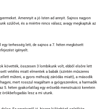
 gyermeket. Amennyit a jó Isten ad annyit. Sajnos nagyon 
unk szülővé, és a miértre nincs válasz, avagy megkaptuk az 
egy terhesség lett, de sajnos a 7. héten megkésett 
fejezést igényelt.
k követték, összesen 3 lombikunk volt, ebből elsőre lett 
ésett vetélés miatt elmentek a babák (szintén műszeres 
 kellett műteni, a gyors méhszáj záródás miatt), a második 
 hagyni, mert rosszul reagáltam a gyógyszerekre, a harmadik 
 az 5. héten gyakorlatilag egy erősebb menstruáció keretein 
z örökbefogadás lesz a mi utunk. 