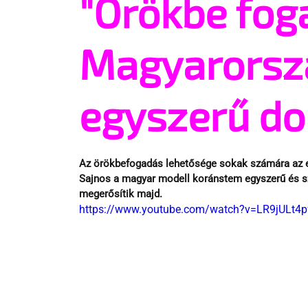
"Örökbe fog
Magyarorsz
egyszerű do
Az örökbefogadás lehetősége sokak számára az eg
Sajnos a magyar modell koránstem egyszerű és sz
megerősítik majd.
https://www.youtube.com/watch?v=LR9jULt4p