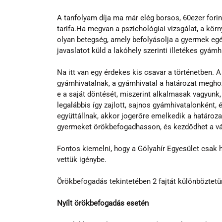
A tanfolyam díja ma már elég borsos, 60ezer fori
tarifa.Ha megvan a pszichológiai vizsgálat, a körn
olyan betegség, amely befolyásolja a gyermek eg
javaslatot küld a lakóhely szerinti illetékes gyá
Na itt van egy érdekes kis csavar a történetben. A 
gyámhivatalnak, a gyámhivatal a határozat megho
e a saját döntését, miszerint alkalmasak vagyunk,
legalábbis így zajlott, sajnos gyámhivatalonként,
együttállnak, akkor jogerőre emelkedik a határoza
gyermeket örökbefogadhasson, és kezdődhet a vár
Fontos kiemelni, hogy a Gólyahír Egyesület csak h
vettük igénybe.
Örökbefogadás tekintetében 2 fajtát különböztetü
Nyílt örökbefogadás esetén