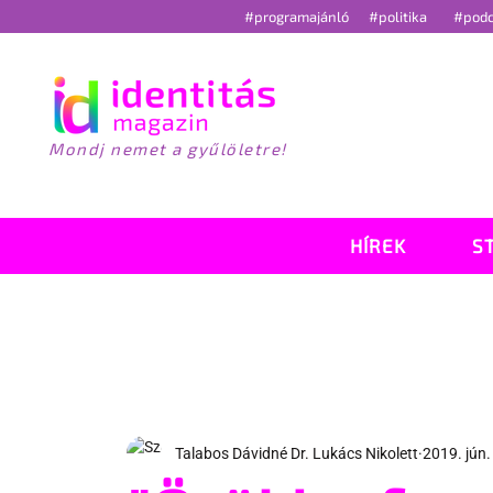
#programajánló
#politika
#pod
Mondj nemet a gyűlöletre!
HÍREK
S
Talabos Dávidné Dr. Lukács Nikolett
2019. jún.