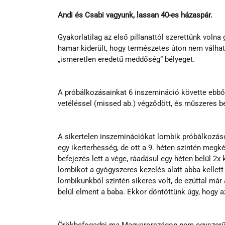
Andi és Csabi vagyunk, lassan 40-es házaspár.
Gyakorlatilag az első pillanattól szerettünk volna
hamar kiderült, hogy természetes úton nem válhat
„ismeretlen eredetű meddőség” bélyeget.
A próbálkozásainkat 6 inszemináció követte ebből 
vetéléssel (missed ab.) végződött, és műszeres be
A sikertelen inszeminációkat lombik próbálkozáso
egy ikerterhesség, de ott a 9. héten szintén megk
befejezés lett a vége, ráadásul egy héten belül 2x
lombikot a gyógyszeres kezelés alatt abba kellett
lombikunkból szintén sikeres volt, de ezúttal már
belül elment a baba. Ekkor döntöttünk úgy, hogy a