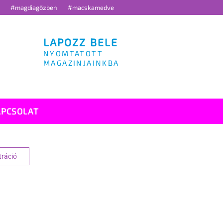
g
#magdiagőzben
#macskamedve
LAPOZZ BELE
NYOMTATOTT
MAGAZINJAINKBA
APCSOLAT
tráció