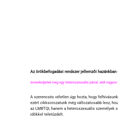
Az örökbefogadási rendszer jellemzői hazánkban -
Ismerkedjetek meg egy heteroszexuális párral, akik nagyon r
A szerencsés véletlen úgy hozta, hogy felhívásunkr
ezért cikksorozatunk még változatosabb lesz, his
az LMBTQI, hanem a heteroszexuális személyek sz
időkkel teletűzdelt.