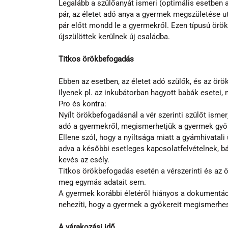
Legalább a szülőanyát ismeri (optimális esetben 
pár, az életet adó anya a gyermek megszületése u
pár előtt mondd le a gyermekről. Ezen típusú ör
újszülöttek kerülnek új családba.
Titkos örökbefogadás
Ebben az esetben, az életet adó szülők, és az ö
Ilyenek pl. az inkubátorban hagyott babák esetei
Pro és kontra:
Nyílt örökbefogadásnál a vér szerinti szülőt isme
adó a gyermekről, megismerhetjük a gyermek gyök
Ellene szól, hogy a nyíltsága miatt a gyámhivatali
adva a későbbi esetleges kapcsolatfelvételnek, bár
kevés az esély.
Titkos örökbefogadás esetén a vérszerinti és az
meg egymás adatait sem.
A gyermek korábbi életéről hiányos a dokumentáci
nehezíti, hogy a gyermek a gyökereit megismerhe
A várakozási idő