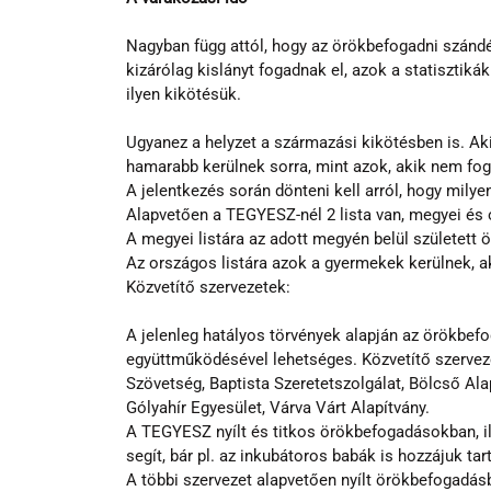
Nagyban függ attól, hogy az örökbefogadni szándék
kizárólag kislányt fogadnak el, azok a statisztiká
ilyen kikötésük.
Ugyanez a helyzet a származási kikötésben is. A
hamarabb kerülnek sorra, mint azok, akik nem foga
A jelentkezés során dönteni kell arról, hogy milye
Alapvetően a TEGYESZ-nél 2 lista van, megyei és
A megyei listára az adott megyén belül születet
Az országos listára azok a gyermekek kerülnek, a
Közvetítő szervezetek:
A jelenleg hatályos törvények alapján az örökbef
együttműködésével lehetséges. Közvetítő szervezet 
Szövetség, Baptista Szeretetszolgálat, Bölcső Alap
Gólyahír Egyesület, Várva Várt Alapítvány.
A TEGYESZ nyílt és titkos örökbefogadásokban, 
segít, bár pl. az inkubátoros babák is hozzájuk tar
A többi szervezet alapvetően nyílt örökbefogadás