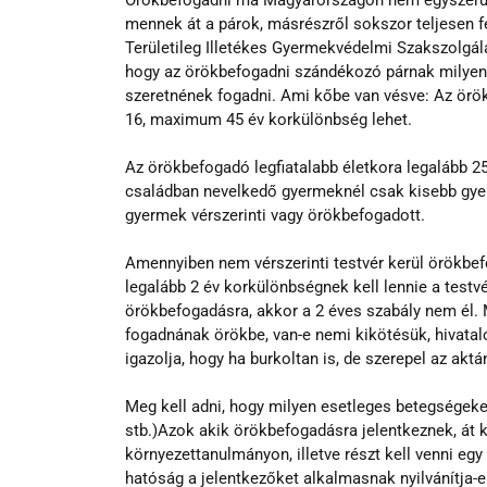
Örökbefogadni ma Magyarországon nem egyszerű d
mennek át a párok, másrészről sokszor teljesen fel
Területileg Illetékes Gyermekvédelmi Szakszolgál
hogy az örökbefogadni szándékozó párnak milyen e
szeretnének fogadni. Ami kőbe van vésve: Az ör
16, maximum 45 év korkülönbség lehet.
Az örökbefogadó legfiatalabb életkora legalább 2
családban nevelkedő gyermeknél csak kisebb gyerm
gyermek vérszerinti vagy örökbefogadott.
Amennyiben nem vérszerinti testvér kerül örökbef
legalább 2 év korkülönbségnek kell lennie a testvé
örökbefogadásra, akkor a 2 éves szabály nem él. 
fogadnának örökbe, van-e nemi kikötésük, hivatalo
igazolja, hogy ha burkoltan is, de szerepel az a
Meg kell adni, hogy milyen esetleges betegségeket
stb.)Azok akik örökbefogadásra jelentkeznek, át ke
környezettanulmányon, illetve részt kell venni egy
hatóság a jelentkezőket alkalmasnak nyilvánítja-