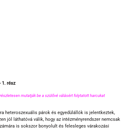
 1. rész
észletesen mutatják be a szülővé válásért folytatott harcukat 
a heteroszexuális párok és egyedülállók is jelentkeztek, 
zen jól láthatóvá válik, hogy az intézményrendszer nemcsak 
ámára is sokszor bonyolult és felesleges várakozási 