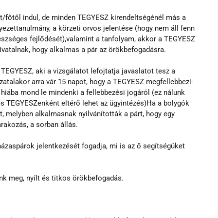
nt/főtől indul, de minden TEGYESZ kirendeltségénél más a 
yezettanulmány, a körzeti orvos jelentése (hogy nem áll fenn 
észséges fejlődését),valamint a tanfolyam, akkor a TEGYESZ 
mhivatalnak, hogy alkalmas a pár az örökbefogadásra.
TEGYESZ, aki a vizsgálatot lefojtatja javaslatot tesz a 
zatalakor arra vár 15 napot, hogy a TEGYESZ megfellebbezi-
 hiába mond le mindenki a fellebbezési jogáról (ez nálunk 
 és TEGYESZenként eltérő lehet az ügyintézés)Ha a bolygók 
t, melyben alkalmasnak nyilvánították a párt, hogy egy 
akozás, a sorban állás.
ázaspárok jelentkezését fogadja, mi is az ő segítségüket 
nk meg, nyílt és titkos örökbefogadás.