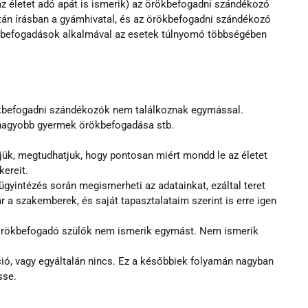
az életet adó apát is ismerik) az örökbefogadni szándékozó 
tán írásban a gyámhivatal, és az örökbefogadni szándékozó 
ökbefogadások alkalmával az esetek túlnyomó többségében 
rökbefogadni szándékozók nem találkoznak egymással. 
, nagyobb gyermek örökbefogadása stb.
rjük, megtudhatjuk, hogy pontosan miért mondd le az életet 
ereit.
 ügyintézés során megismerheti az adatainkat, ezáltal teret 
 a szakemberek, és saját tapasztalataim szerint is erre igen 
 örökbefogadó szülők nem ismerik egymást. Nem ismerik 
ó, vagy egyáltalán nincs. Ez a későbbiek folyamán nagyban 
sse.