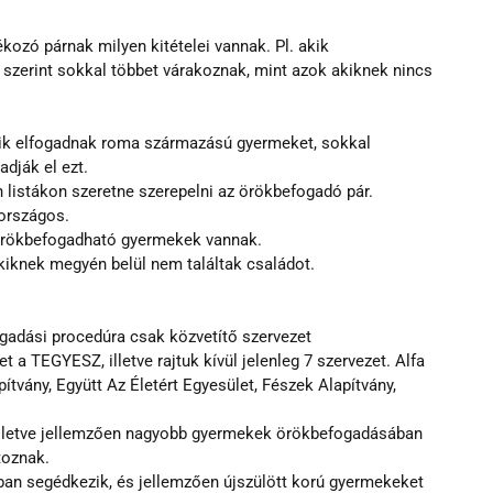
ozó párnak milyen kitételei vannak. Pl. akik
k szerint sokkal többet várakoznak, mint azok akiknek nincs 
kik elfogadnak roma származású gyermeket, sokkal 
dják el ezt.
n listákon szeretne szerepelni az örökbefogadó pár. 
 országos.
t örökbefogadható gyermekek vannak.
kiknek megyén belül nem találtak családot.
ogadási procedúra csak közvetítő szervezet 
a TEGYESZ, illetve rajtuk kívül jelenleg 7 szervezet. Alfa 
ítvány, Együtt Az Életért Egyesület, Fészek Alapítvány, 
illetve jellemzően nagyobb gyermekek örökbefogadásában 
toznak.
ban segédkezik, és jellemzően újszülött korú gyermekeket 