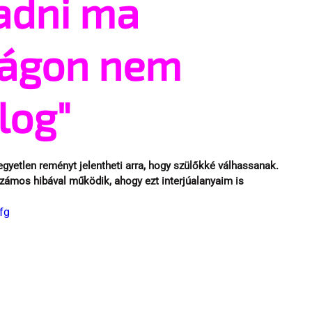
adni ma
ágon nem
log"
yetlen reményt jelentheti arra, hogy szülőkké válhassanak. 
ámos hibával működik, ahogy ezt interjúalanyaim is 
fg