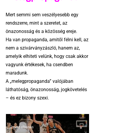
Mert semmi sem veszélyesebb egy
rendszerre, mint a szeretet, az
önazonosság és a közösség ereje.
Ha van propaganda, amitől félni kell, az
nem a szivárványzászló, hanem az,
amelyik elhiteti velünk, hogy csak akkor
vagyunk értékesek, ha csendben
maradunk.
A „melegpropaganda” valójában
láthatóság, önazonosság, jogkövetelés
– és ez bizony szexi.
2 perc olvasás