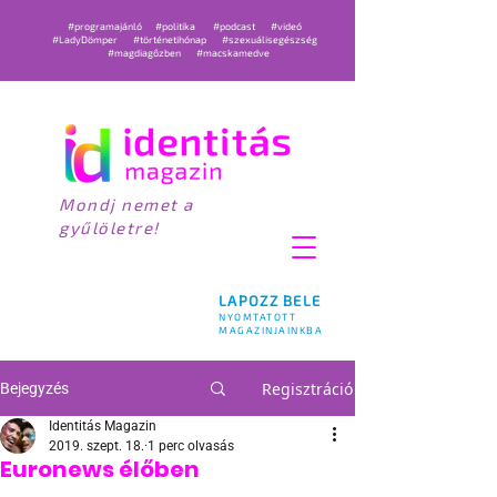
#programajánló
#politika
#podcast
#videó
#LadyDömper
#történetihónap
#szexuálisegészség
#magdiagőzben
#macskamedve
Mondj nemet a
gyűlöletre!
LAPOZZ BELE
NYOMTATOTT
MAGAZINJAINKBA
Regisztráció
Bejegyzés
Identitás Magazin
2019. szept. 18.
1 perc olvasás
Euronews élőben