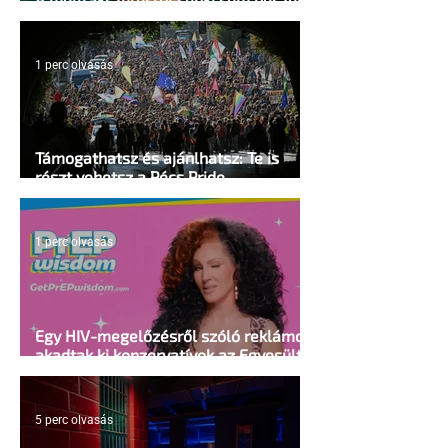
mellkasi műtétek után - pedig kellene
1 perc olvasás
Támogathatsz és ajánlhatsz: Te is
részt vehetsz a Pécs Pride
megvalósításában
1 perc olvasás
Egy HIV-megelőzésről szóló reklámon
akadtak ki konzervatívok az Egyesült
Államokban
5 perc olvasás