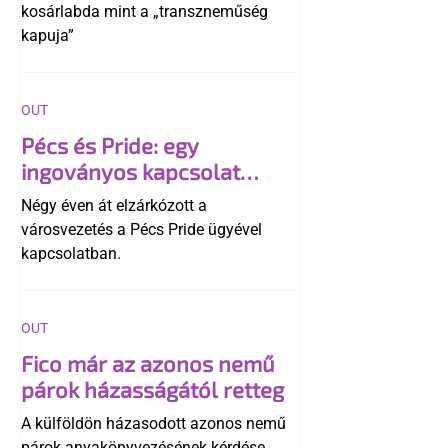
kosárlabda mint a „transzneműség
kapuja”
OUT
Pécs és Pride: egy
ingoványos kapcsolat
története
Négy éven át elzárkózott a
városvezetés a Pécs Pride ügyével
kapcsolatban.
OUT
Fico már az azonos nemű
párok házasságától retteg
A külföldön házasodott azonos nemű
párok anyakönyvezésének kérdése