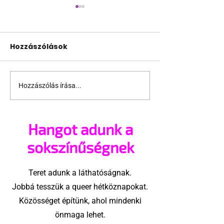
Hozzászólások
Hozzászólás írása...
Támogathatsz és
Egy HIV-mege
ajánlhatsz: Te is részt
szóló reklám
vehetsz a Pécs Pride
akadtak ki
Hangot adunk a
megvalósításában
konzervatívok
Egyesült Áll
sokszínűségnek
Teret adunk a láthatóságnak.
Jobbá tesszük a queer hétköznapokat.
Közösséget építünk, ahol mindenki
önmaga lehet.