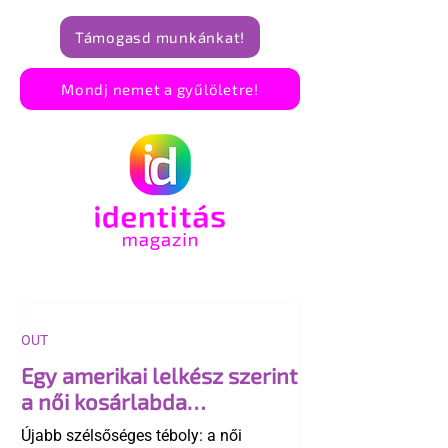
Támogasd munkánkat!
Mondj nemet a gyűlöletre!
OUT
Egy amerikai lelkész szerint
a női kosárlabda
transzneműséghez vezet
Újabb szélsőséges téboly: a női