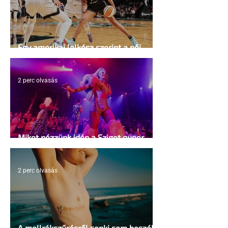
Egy amerikai lelkész szerint a női
kosárlabda transzneműséghez vezet
2 perc olvasás
Miket nézzünk idén a Sziget queer
sátrában?
2 perc olvasás
A mellrákszűrésről senki sem beszél a