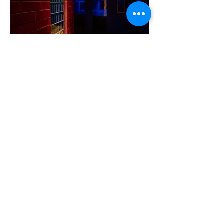
A cruising alaprajza - Építészeti
irányelvek a vágy maximalizálására
1 perc olvasás
Jonathan Bailey új szerepben tér
vissza
2 perc olvasás
Terrortámadás árnyékában tartják az