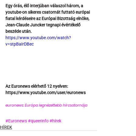
Egy órás, élő interjúban válaszol három, a 
youtube-on sikeres csatornát futtató európai 
fiatal kérdéseire az Európai Bizottság elnöke, 
Jean-Claude Juncker tegnapi évértékelő 
beszéde után.
https://www.youtube.com/watch?
v=stpBaIrDBec
Az Euronews elérhető 12 nyelven: 
https://www.youtube.com/user/euronews
euronews: Európa legnézettebb hírcsatornája 
#Euronews
#queerinfo
#hírek
HÍREK