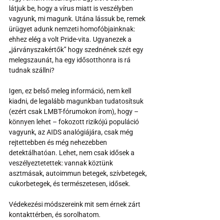
látjuk be, hogy a vírus miatt is veszélyben 
vagyunk, mi magunk. Utána lássuk be, remek 
ürügyet adunk nemzeti homofóbjainknak: 
ehhez elég a volt Pride-vita. Ugyanezek a 
„járványszakértők” hogy szednének szét egy 
melegszaunát, ha egy idősotthonra is rá 
tudnak szállni?
Igen, ez belső meleg információ, nem kell 
kiadni, de legalább magunkban tudatosítsuk 
(ezért csak LMBT-fórumokon írom), hogy – 
könnyen lehet – fokozott rizikójú populáció 
vagyunk, az AIDS analógiájára, csak még 
rejtettebben és még nehezebben 
detektálhatóan. Lehet, nem csak idősek a 
veszélyeztetettek: vannak köztünk 
asztmásak, autoimmun betegek, szívbetegek, 
cukorbetegek, és természetesen, idősek. 
Védekezési módszereink mit sem érnek zárt 
kontakttérben, és sorolhatom.