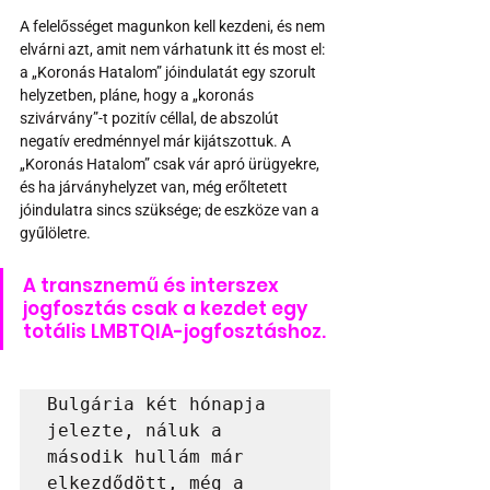
A felelősséget magunkon kell kezdeni, és nem 
elvárni azt, amit nem várhatunk itt és most el: 
a „Koronás Hatalom” jóindulatát egy szorult 
helyzetben, pláne, hogy a „koronás 
szivárvány”-t pozitív céllal, de abszolút 
negatív eredménnyel már kijátszottuk. A 
„Koronás Hatalom” csak vár apró ürügyekre, 
és ha járványhelyzet van, még erőltetett 
jóindulatra sincs szüksége; de eszköze van a 
gyűlöletre. 
A transznemű és interszex 
jogfosztás csak a kezdet egy 
totális LMBTQIA-jogfosztáshoz.
Bulgária két hónapja 
jelezte, náluk a 
második hullám már 
elkezdődött, még a 