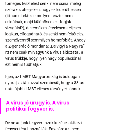
tömeges tesztelést senki nem csinál meleg 
szórakozóhelyeken, hogy ez kiderülhessen 
(itthon direkte semmilyen tesztet nem 
csinálnak, majd különösen ezt fogják 
vizsgálni?), de remélem, érvelésem teljesen 
logikus, elfogadható, és senki nem feltételez 
személyemről semmilyen homofóbiát. Ahogy 
a Z-generáció mondaná: „De vigyi a Nagyira”! 
Itt nem csak mi vagyunk a vírus áldozatai, a 
vírus trükkje, hogy ilyen nagy populációnál 
ezt nem is tudhatjuk.
Igen, az LMBT Magyarország is boldogan 
nyaral, aztán azzal szembesül, hogy a 33-as 
után újabb LMBT-ellenes törvények jönnek. 
A vírus jó ürügy is. A vírus 
politikai fegyver is.
De ne adjunk fegyvert azok kezébe, akik ezt 
fegyverként használják. Egyelőre azt sem 