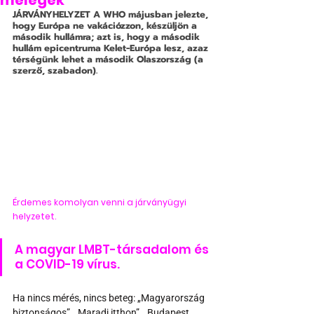
melegek
JÁRVÁNYHELYZET
 A WHO májusban jelezte, 
hogy Európa ne vakációzzon, készüljön a 
második hullámra; azt is, hogy a második 
hullám epicentruma Kelet-Európa lesz, azaz 
térségünk lehet a második Olaszország (a 
szerző, szabadon). 
Érdemes komolyan venni a járványügyi 
helyzetet.
A magyar LMBT-társadalom és 
a COVID-19 vírus.
Ha nincs mérés, nincs beteg: „Magyarország 
biztonságos”, „Maradj itthon”, „Budapest 