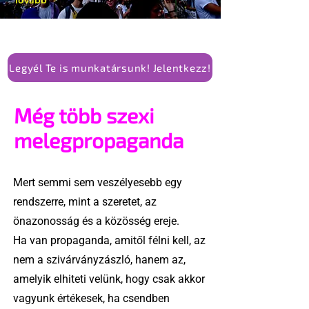
Tovább
Legyél Te is munkatársunk! Jelentkezz!
Még több szexi
melegpropaganda
Mert semmi sem veszélyesebb egy
rendszerre, mint a szeretet, az
önazonosság és a közösség ereje.
Ha van propaganda, amitől félni kell, az
nem a szivárványzászló, hanem az,
amelyik elhiteti velünk, hogy csak akkor
vagyunk értékesek, ha csendben