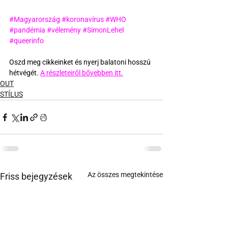
#Magyarország
#koronavírus
#WHO
#pandémia
#vélemény
#SimonLehel
#queerinfo
Oszd meg cikkeinket és nyerj balatoni hosszú 
hétvégét. 
A részleteiről bővebben itt.
OUT
STÍLUS
Az összes megtekintése
Friss bejegyzések