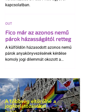
kapcsolatban.
OUT
Fico már az azonos nemű
párok házasságától retteg
A külföldön házasodott azonos nemű
párok anyakönyvezésének kérdése
komoly jogi dilemmát okozott a
szlovák belügynek, miközben Robert
Fico szerint az alkotmány
egyértelműen tiltja a házasságuk
elismerését. Közben az ellenzéken belül
is vita robbant ki arról, hogy vissza
kellene-e vonni a kormány konzervatív
A többség eltörölné a
alkotmánymódosítását
jogkorlátozásokat