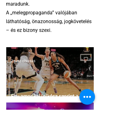
maradunk.
A „melegpropaganda” valójában
láthatóság, önazonosság, jogkövetelés
– és ez bizony szexi.
2 perc olvasás
Egy amerikai lelkész szerint a női
kosárlabda transzneműséghez vezet
2 perc olvasás