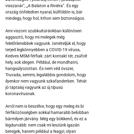
visszavár”, „A Balaton a Riviéra”. És egy 
ország önfeledten nyaral, külföldön is, bár 
mindegy, hogy hol, itthon sem biztonságos.
Ami viszont szubkultúránkban különösen 
aggasztó, hogy mi melegek még 
felelőtlenebbek vagyunk. Ismételjük el, hogy 
terjed legkönnyebben a COVID-19 vírusa, 
Kedves MSM-férfiak: zárt kontakt tér, zsúfolt 
hely, sok idegen. Például, de mondhatni, 
hangsúlyozottan. És nem véd óvszer, 
Truvada, semmi, legalábbis gondolom, hogy 
ilyenkor nem vagyunk szkafanderben. Tehát 
jó táptalaj vagyunk az új típusú 
koronavírusnak. 
Arról nem is beszélve, hogy egy meleg és bi 
férfiközösségben sokkal hamarabb belobban 
bármilyen járvány. Még egy bökkenő, és ez a 
legdurvább: nem csak mi leszünk igazán 
betegek, hanem például a Nagyi; olyan 