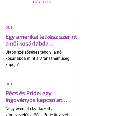
OUT
Egy amerikai lelkész szerint
a női kosárlabda
transzneműséghez vezet
Újabb szélsőséges téboly: a női
kosárlabda mint a „transzneműség
kapuja”
OUT
Pécs és Pride: egy
ingoványos kapcsolat
története
Négy éven át elzárkózott a
városvezetés a Pécs Pride ügyével