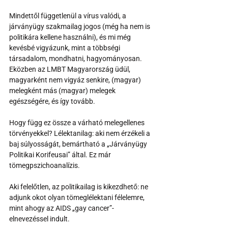
Mindettől függetlenül a vírus valódi, a 
járványügy szakmailag jogos (még ha nem is 
politikára kellene használni), és mi még 
kevésbé vigyázunk, mint a többségi 
társadalom, mondhatni, hagyományosan.  
Eközben az LMBT Magyarország üdül, 
magyarként nem vigyáz senkire, (magyar) 
melegként más (magyar) melegek 
egészségére, és így tovább.
Hogy függ ez össze a várható melegellenes 
törvényekkel? Lélektanilag: aki nem érzékeli a 
baj súlyosságát, bemártható a „Járványügy 
Politikai Korifeusai” által. Ez már 
tömegpszichoanalízis.
Aki felelőtlen, az politikailag is kikezdhető: ne 
adjunk okot olyan tömeglélektani félelemre, 
mint ahogy az AIDS „gay cancer”-
elnevezéssel indult.