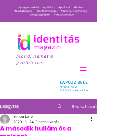
#programajánló
#politika
#podcast
#videó
#LadyDömper
#történetihónap
#szexuálisegészség
#magdiagőzben
#macskamedve
Mondj nemet a
gyűlöletre!
LAPOZZ BELE
NYOMTATOTT
MAGAZINJAINKBA
Regisztráció
Bejegyzés
Simon Lehel
2020. júl. 24.
3 perc olvasás
A második hullám és a