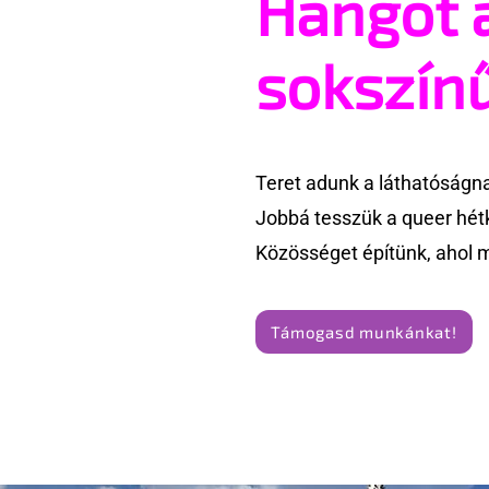
Hangot 
ingoványos kapcsolat
párok ház
története
sokszín
Teret adunk a láthatóságn
Jobbá tesszük a queer hét
Közösséget építünk, ahol 
Támogasd munkánkat!