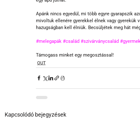
Apánk nincs egyedül, mi több egyre gyarapszik a
mivoltuk ellenére gyerekkel élnek vagy gyerekük v
hazugságban kell élniük. Becsüljétek meg hát mégis
#melegapák
#család
#szivárványcsalád
#gyermek
Támogass minket egy megosztással!
OUT
Kapcsolódó bejegyzések