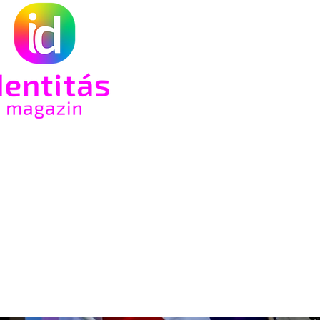
e a
rsi