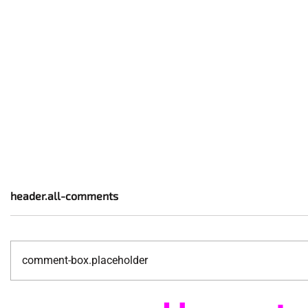
header.all-comments
comment-box.placeholder
Pécs és Pride: egy
Fico már 