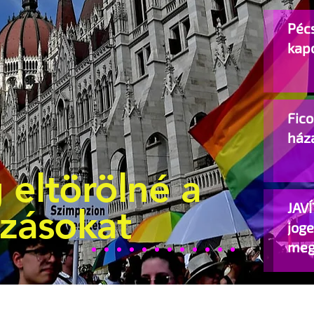
Pécs
kap
Fic
ház
 eltörölné a
JAVÍ
ozásokat
jog
meg
beje