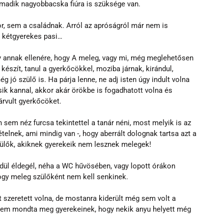
rmadik nagyobbacska fiúra is szüksége van.
r, sem a családnak. Arról az apróságról már nem is 
, kétgyerekes pasi…
gy annak ellenére, hogy A meleg, vagy mi, még meglehetősen 
t készít, tanul a gyerkőcökkel, moziba járnak, kirándul, 
g jó szülő is. Ha párja lenne, ne adj isten úgy indult volna 
ik kannal, akkor akár örökbe is fogadhatott volna és 
lárvult gyerkőcöket.
n sem néz furcsa tekintettel a tanár néni, most melyik is az 
ételnek, ami mindig van -, hogy aberrált dolognak tartsa azt a 
zülők, akiknek gyerekeik nem lesznek melegek!
ül éldegél, néha a WC hűvösében, vagy lopott órákon 
ogy meleg szülőként nem kell senkinek.
it szeretett volna, de mostanra kiderült még sem volt a 
nem mondta meg gyerekeinek, hogy nekik anyu helyett még 