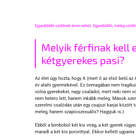
Egyedülálló szülőnek lenni nehéz. Egyedülálló, meleg szülőn
Melyik férfinak kell 
kétgyerekes pasi?
Az élet úgy hozta, hogy A (mert ő az első betű az
év alatti gyermekével. Ez önmagában nem tragikus,
volna gyerekeket, nagy családot, mert neki nem vo
nem hetero lett, hanem inkább meleg. Mások szerin
szerelmi csalódás után egy csajszi karjai között t
meleg, hanem szapioszexuális? Hagyjuk is.)
Ebből a bimbóból két kis virág, a két gyerek rügy
maradt a két kis poronttyal. Ekkor kellett ugyani