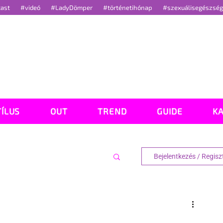
cast
#videó
#LadyDömper
#történetihónap
#szexuálisegészsé
TÍLUS
OUT
TREND
GUIDE
K
Bejelentkezés / Regisz