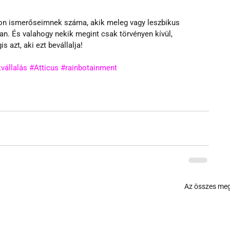
zon ismerőseimnek száma, akik meleg vagy leszbikus 
an. És valahogy nekik megint csak törvényen kívül, 
 azt, aki ezt bevállalja!
vállalás
#Atticus
#rainbotainment
Az összes meg