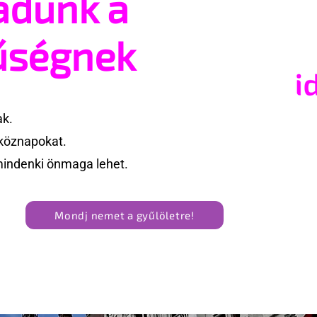
adunk a
asságától retteg
jogegyenlőségre: Robert
Biedroń megindító üzenet
űségnek
lengyel bejegyzett élettá
kapcsolatokért
ak.
köznapokat.
mindenki önmaga lehet.
Mondj nemet a gyűlöletre!