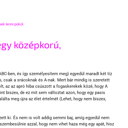
ek lenni pokol.
egy középkorú, 
 ABC-ben, és így személyesítem meg) egyedül maradt két tíz 
 csak a srácoknak és A-nak. Mert bár mindig is szeretett 
lt, az az apró hiba csúszott a fogaskerekek közé, hogy A 
t biszex, de ez mit sem változtat azon, hogy egy pasis 
alálta meg újra az élet értelmét (Lehet, hogy nem biszex, 
ezett ki. És nem is volt addig semmi baj, amíg egyedül nem 
s szembesülnie azzal, hogy nem vihet haza még egy apát, hisz 