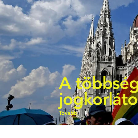
A többség
jogkorlát
Tovább