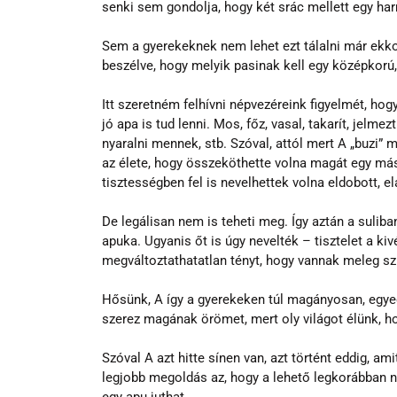
senki sem gondolja, hogy két srác mellett egy ha
Sem a gyerekeknek nem lehet ezt tálalni már ekko
beszélve, hogy melyik pasinak kell egy középkorú
Itt szeretném felhívni népvezéreink figyelmét, ho
jó apa is tud lenni. Mos, főz, vasal, takarít, jelmez
nyaralni mennek, stb. Szóval, attól mert A „buzi” mé
az élete, hogy összeköthette volna magát egy más
tisztességben fel is nevelhettek volna eldobott, e
De legálisan nem is teheti meg. Így aztán a suliba
apuka. Ugyanis őt is úgy nevelték – tisztelet a kiv
megváltoztathatatlan tényt, hogy vannak meleg s
Hősünk, A így a gyerekeken túl magányosan, egyed
szerez magának örömet, mert oly világot élünk, h
Szóval A azt hitte sínen van, azt történt eddig, am
legjobb megoldás az, hogy a lehető legkorábban 
egy apu juthat.