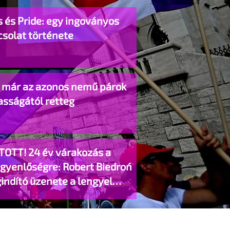
 és Pride: egy ingoványos
csolat története
o már az azonos nemű párok
asságától retteg
TOTT! 24 év várakozás a
egyenlőségre: Robert Biedroń
indító üzenete a lengyel
gyzett élettársi kapcsolatokért