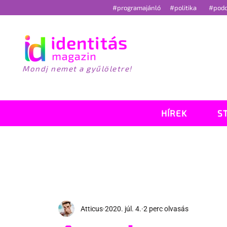
#programajánló
#politika
#pod
Mondj nemet a gyűlöletre!
HÍREK
S
Atticus
2020. júl. 4.
2 perc olvasás