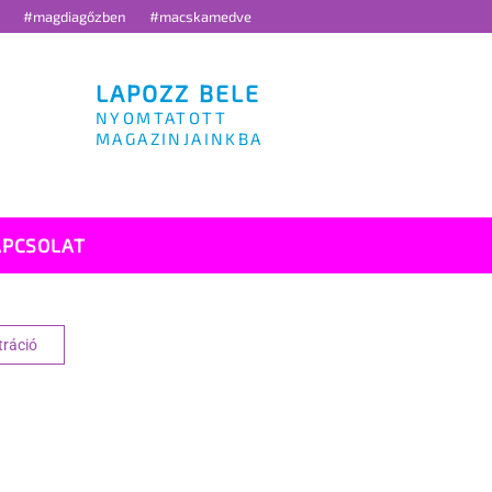
g
#magdiagőzben
#macskamedve
LAPOZZ BELE
NYOMTATOTT
MAGAZINJAINKBA
APCSOLAT
tráció