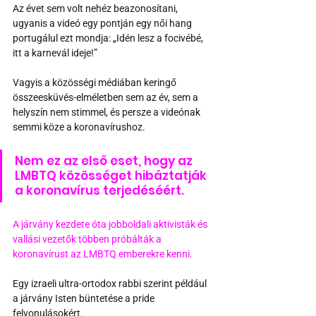
Az évet sem volt nehéz beazonosítani, 
ugyanis a videó egy pontján egy női hang 
portugálul ezt mondja: „Idén lesz a focivébé, 
itt a karnevál ideje!” 
Vagyis a közösségi médiában keringő 
összeesküvés-elméletben sem az év, sem a 
helyszín nem stimmel, és persze a videónak 
semmi köze a koronavírushoz.
Nem ez az első eset, hogy az 
LMBTQ közösséget hibáztatják 
a koronavírus terjedéséért. 
A járvány kezdete óta jobboldali aktivisták és 
vallási vezetők többen próbálták a 
koronavírust az LMBTQ emberekre kenni.
Egy izraeli ultra-ortodox rabbi szerint például 
a járvány Isten büntetése a pride 
felvonulásokért. 