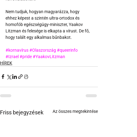
Nem tudjuk, hogyan magyarázza, hogy 
ehhez képest a szintén ultra-ortodox és 
homofób egészségügy-miniszter, Yaakov 
Litzman és felesége is elkapta a vírust. De fő, 
hogy talált egy alkalmas bűnbakot.
#kornavírus
#Olaszország
#queerinfo
#Izrael
#pride
#YaakovLitzman
HÍREK
Az összes megtekintése
Friss bejegyzések