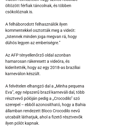
öltözött férfiak táncolnak, és többen 
csókolóznak is. 
A felháborodott felhasználók ilyen 
kommentekkel osztották meg a videót: 
„Istennek minden joga megvan rá, hogy 
dühös legyen az emberiségre.”
Az AFP tényellenőrző oldal azonban 
hamarosan rákeresett a videóra, és 
kiderítették, hogy az egy 2018-as brazíliai 
karneválon készült. 
A felvételen elhangzó dal a „Minha pequena 
Eva”, egy népszerű brazil karneváli dal, több 
résztvevő pólóján pedig a „Crocodilo” szó 
szerepel – ebből azonosítható, hogy a Bahia 
államban rendezett Bloco Crocodilo nevű 
utcabált láthatjuk, ahol a fizető résztvevők 
ilyen pólót kapnak. 