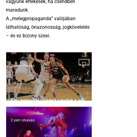
vagyunk értékesek, ha csendben
maradunk.
A „melegpropaganda” valójában
láthatóság, önazonosság, jogkövetelés
– és ez bizony szexi.
2 perc olvasás
Egy amerikai lelkész szerint a női
kosárlabda transzneműséghez vezet
2 perc olvasás