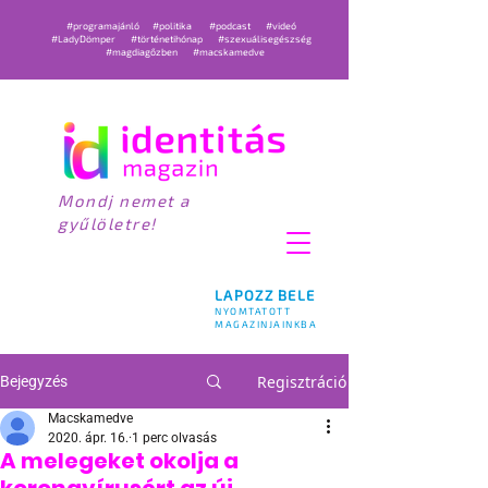
#programajánló
#politika
#podcast
#videó
#LadyDömper
#történetihónap
#szexuálisegészség
#magdiagőzben
#macskamedve
Mondj nemet a
gyűlöletre!
LAPOZZ BELE
NYOMTATOTT
MAGAZINJAINKBA
Regisztráció
Bejegyzés
Macskamedve
2020. ápr. 16.
1 perc olvasás
A melegeket okolja a