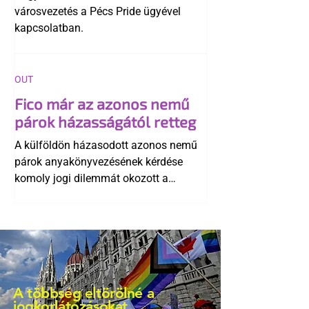
városvezetés a Pécs Pride ügyével
kapcsolatban.
OUT
Fico már az azonos nemű
párok házasságától retteg
A külföldön házasodott azonos nemű
párok anyakönyvezésének kérdése
komoly jogi dilemmát okozott a
szlovák belügynek, miközben Robert
Fico szerint az alkotmány
egyértelműen tiltja a házasságuk
elismerését. Közben az ellenzéken belül
is vita robbant ki arról, hogy vissza
kellene-e vonni a kormány konzervatív
A többség eltörölné a
alkotmánymódosítását
jogkorlátozásokat