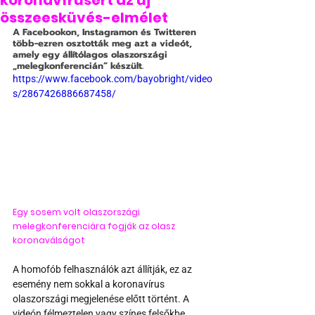
koronavírusért az új
összeesküvés-elmélet
A Facebookon, Instagramon és Twitteren 
több-ezren osztották meg azt a videót, 
amely egy állítólagos olaszországi 
„melegkonferencián” készült.
https://www.facebook.com/bayobright/video
s/2867426886687458/
Egy sosem volt olaszországi 
melegkonferenciára fogják az olasz 
koronaválságot
A homofób felhasználók azt állítják, ez az 
esemény nem sokkal a koronavírus 
olaszországi megjelenése előtt történt. A 
videón félmeztelen vagy színes felsőkbe 