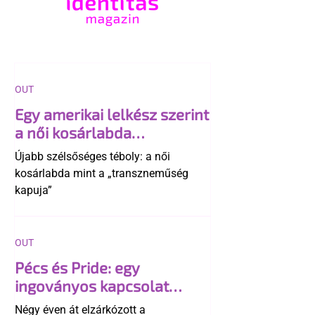
OUT
Egy amerikai lelkész szerint
a női kosárlabda
transzneműséghez vezet
Újabb szélsőséges téboly: a női
kosárlabda mint a „transzneműség
kapuja”
OUT
Pécs és Pride: egy
ingoványos kapcsolat
története
Négy éven át elzárkózott a