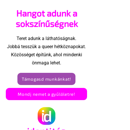
vehetsz a Pécs Pride
akadtak ki
Hangot adunk a
megvalósításában
konzervatívok
Egyesült Áll
sokszínűségnek
Teret adunk a láthatóságnak.
Jobbá tesszük a queer hétköznapokat.
Közösséget építünk, ahol mindenki
önmaga lehet.
Támogasd munkánkat!
Mondj nemet a gyűlöletre!