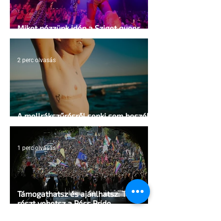
Miket nézzünk idén a Sziget queer
sátrában?
2 perc olvasás
A mellrákszűrésről senki sem beszél a
mellkasi műtétek után - pedig kellene
1 perc olvasás
Támogathatsz és ajánlhatsz: Te is
részt vehetsz a Pécs Pride
megvalósításában