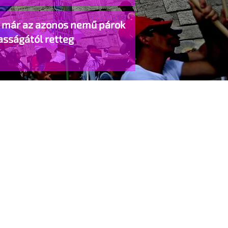
o már az azonos nemű párok
asságától retteg