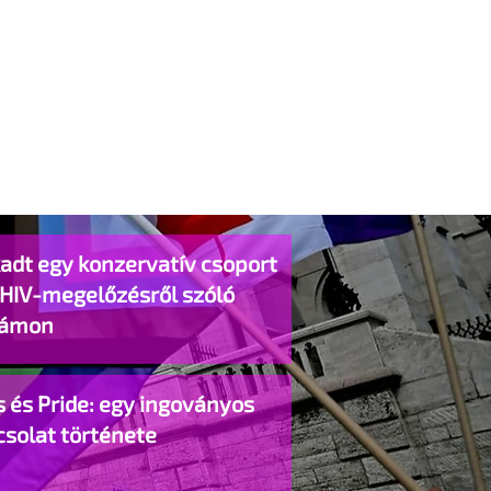
adt egy konzervatív csoport
 HIV-megelőzésről szóló
lámon
 és Pride: egy ingoványos
csolat története