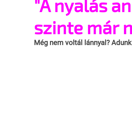
"A nyalás an
szinte már n
Még nem voltál lánnyal? Adunk p