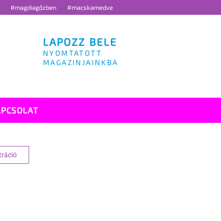
g
#magdiagőzben
#macskamedve
LAPOZZ BELE
NYOMTATOTT
MAGAZINJAINKBA
APCSOLAT
tráció