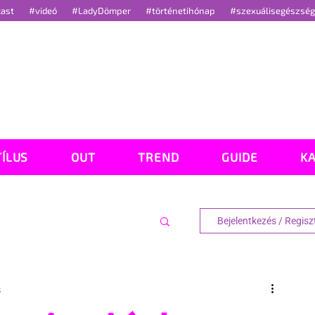
cast
#videó
#LadyDömper
#történetihónap
#szexuálisegészsé
TÍLUS
OUT
TREND
GUIDE
K
Bejelentkezés / Regisz
s