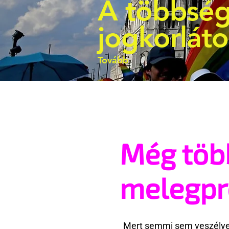
A többség
jogkorlát
Tovább
Még töb
melegp
Mert semmi sem veszélyes