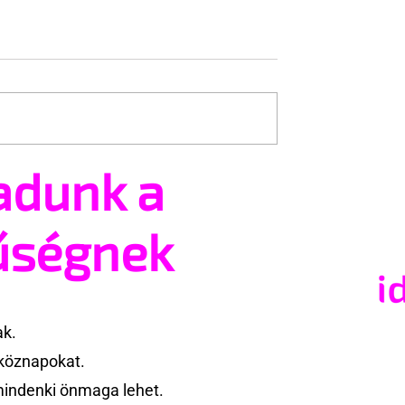
adunk a
ség, amit sok férfi
Miért tűnhet kisebbnek e
 saját nemi
közben a férfiasság?
űségnek
ak.
köznapokat.
mindenki önmaga lehet.