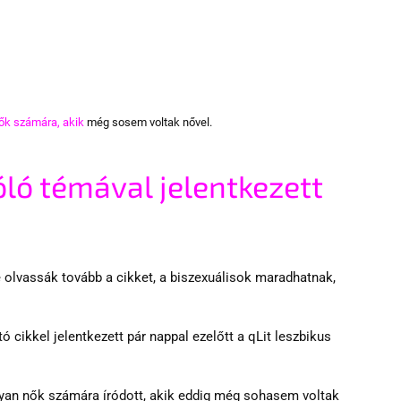
nők számára, akik
 még sosem voltak nővel.
ló témával jelentkezett 
 olvassák tovább a cikket, a biszexuálisok maradhatnak, 
kkel jelentkezett pár nappal ezelőtt a qLit leszbikus 
lyan nők számára íródott, akik eddig még sohasem voltak 