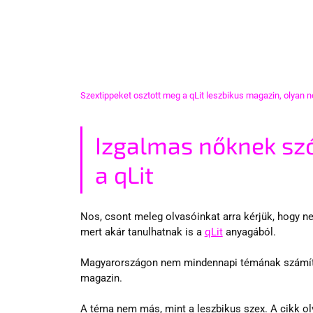
Szextippeket osztott meg a qLit leszbikus magazin, olyan 
Izgalmas nőknek szó
a qLit
Nos, csont meleg olvasóinkat arra kérjük, hogy ne
mert akár tanulhatnak is a 
qLit
 anyagából.
Magyarországon nem mindennapi témának számító ci
magazin.
A téma nem más, mint a leszbikus szex. A cikk o