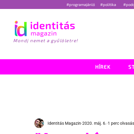
#programajánló
#politika
#pod
Mondj nemet a gyűlöletre!
HÍREK
S
Identitás Magazin
2020. máj. 6.
1 perc olvasá