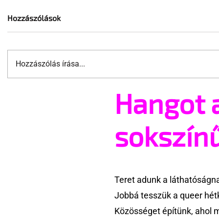
Hozzászólások
Hozzászólás írása...
Hangot 
Jonathan Bailey új szerepben
10 érdekes
tér vissza
nem tud a
szervéről
sokszín
Teret adunk a láthatóságn
Jobbá tesszük a queer hét
Közösséget építünk, ahol 