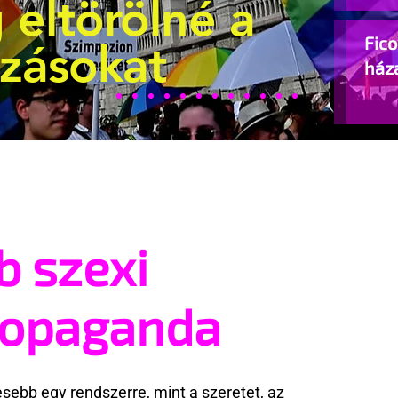
 eltörölné a
Fic
ozásokat
ház
b szexi
ropaganda
ebb egy rendszerre, mint a szeretet, az