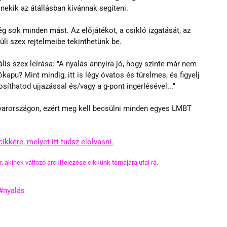
, nekik az átállásban kívánnak segíteni.
ég sok minden mást. Az előjátékot, a csikló izgatását, az 
tüli szex rejtelmeibe tekinthetünk be.
lis szex leírása: "A nyalás annyira jó, hogy szinte már nem 
ókapu? Mint mindig, itt is légy óvatos és türelmes, és figyelj 
síthatod ujjazással és/vagy a g-pont ingerlésével..."
rországon, ezért meg kell becsülni minden egyes LMBT 
cikkére, melyet itt tudsz elolvasni.
 akinek változó arckifejezése cikkünk témájára utal rá.
#nyalás