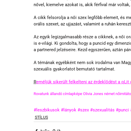
nővel, kiemelve azokat is, akik férfival már voltak
A cikk felsorolja a női szex legfőbb elemeit, és m
orális szexet, az ujjazást, valamint a ruhán keresz
Az egyik legizgalmasabb része a cikknek, a női orá
is e-világi. Ki gondolta, hogy a puncid egy dimenzi
a partnered jelzéseire. Kezd egyszerűen, aztán páro
A témának egyébként nem sok irodalma van Magya
szexuális gyakorlatot bemutató tartalmat.
R
eméljük sikerült felkelteni az érdeklődést a qLit 
Rovatunk állandó címlapképe Olivia Jones német nőimitátor,
#leszbikusok
#lányok
#szex
#szexualitás
#punci
STÍLUS