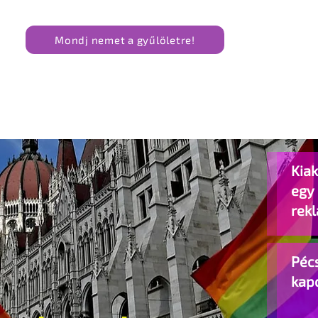
Mondj nemet a gyűlöletre!
Kiak
egy
rek
Pécs
kap