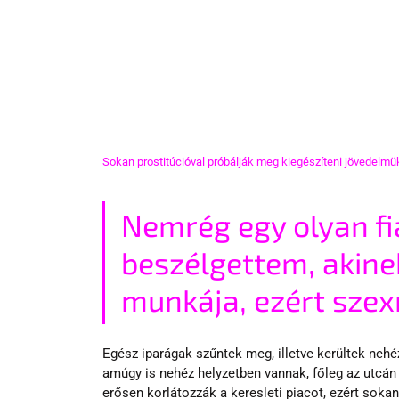
Sokan prostitúcióval próbálják meg kiegészíteni jövedelmü
Nemrég egy olyan fi
beszélgettem, akinek
munkája, ezért sze
Egész iparágak szűntek meg, illetve kerültek nehé
amúgy is nehéz helyzetben vannak, főleg az utcán 
erősen korlátozzák a keresleti piacot, ezért soka