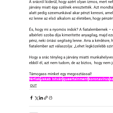
A srácról kiderül, hogy azért olyan izmos, mert ne
járvány miatt épp szélnek eresztették. Azt mondtá
alatt pedig szexmunkával akar pénzt keresni, amel
ez lenne az első alkalom az életében, hogy pénzér
És, hogy mi a nyomós indok? A fiatalembernek – e
albérleti szoba díja kimerítette anyagilag, majd e
pénz, neki óriási segítség lenne. Arra a kérdésre, 
fiatalember azt válaszolja: „Lehet legközelebb szi
Hogy a srác tényleg a járvány miatti munkahelyv
ebből él, azt nem tudom, de az biztos,  hogy nem 
Támogass minket egy megosztással!
férfiak
Jakab István
queertainment
koronavírus
sz
OUT