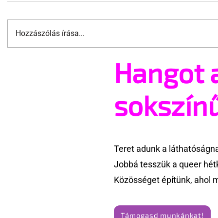
Hozzászólás írása...
Hangot 
A HIV-fertőzést is bevállalná,
Sötétszob
hogy legyen munkája és
megszégye
lakhatása
a TikTokon
sokszín
Teret adunk a láthatóságn
Jobbá tesszük a queer hét
Közösséget építünk, ahol 
Támogasd munkánkat!