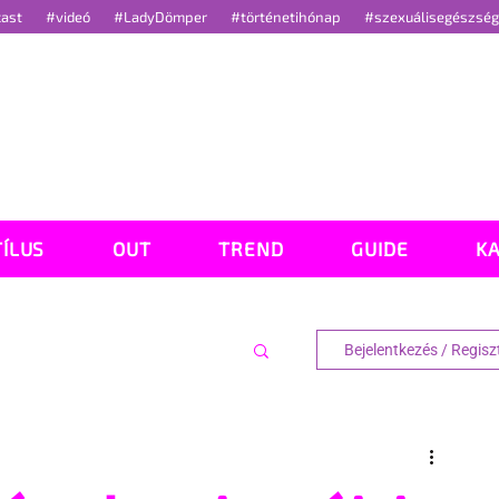
cast
#videó
#LadyDömper
#történetihónap
#szexuálisegészsé
TÍLUS
OUT
TREND
GUIDE
K
Bejelentkezés / Regisz