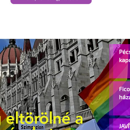
Pécs
kap
Fic
ház
 eltörölné a
JAVÍ