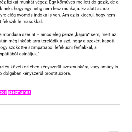
héz fizikai munkát végez. Egy kőműves mellett dolgozik, de a 
k neki, hogy egy hétig nem lesz munkája. Ez alatt az idő 
yre elég nyomós indoka is van. Ám az is kiderül, hogy nem 
t fekszik le másokkal.
lmondása szerint – nincs elég pénze „kajára” sem, mert az 
zután még inkább arra terelődik a szó, hogy a szexért kapott 
hogy szokott-e szimpátiából lefeküdni férfiakkal, a 
mpátiából csináljuk.”
esztés következtében kényszerül szexmunkára, vagy amúgy is 
jó dolgában kényszerül prostitúcióra.
tori
szexmunka