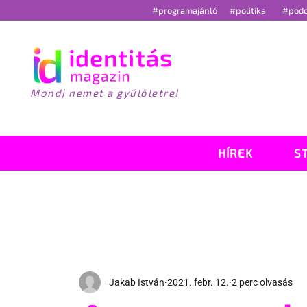
#programajánló
#politika
#pod
Mondj nemet a gyűlöletre!
HÍREK
S
Jakab István
2021. febr. 12.
2 perc olvasás