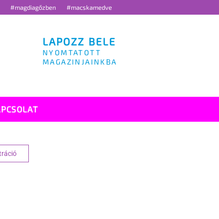
g
#magdiagőzben
#macskamedve
LAPOZZ BELE
NYOMTATOTT
MAGAZINJAINKBA
APCSOLAT
tráció