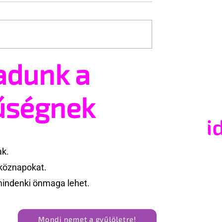
adunk a
ákat
A nyelés a bátorság jele
nítő kihívás hódit
lenne?
űségnek
ak.
köznapokat.
mindenki önmaga lehet.
Mondj nemet a gyűlöletre!