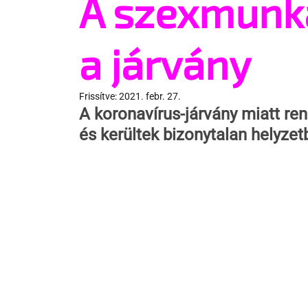
A szexmunká
a járvány
Frissítve:
2021. febr. 27.
A koronavírus-járvány miatt re
és kerültek bizonytalan helyzet