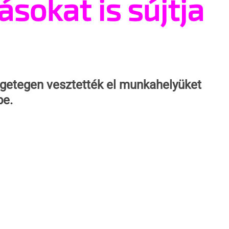
sokat is sújtja
ngetegen vesztették el munkahelyüket 
be.