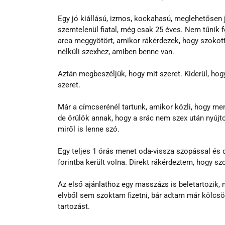
Egy jó kiállású, izmos, kockahasú, meglehetősen j
szemtelenül fiatal, még csak 25 éves. Nem tűnik f
arca meggyötört, amikor rákérdezek, hogy szokott
nélküli szexhez, amiben benne van.
Aztán megbeszéljük, hogy mit szeret. Kiderül, hogy
szeret.
Már a címcserénél tartunk, amikor közli, hogy me
de örülök annak, hogy a srác nem szex után nyújt
miről is lenne szó.
Egy teljes 1 órás menet oda-vissza szopással és d
forintba került volna. Direkt rákérdeztem, hogy sz
Az első ajánlathoz egy masszázs is beletartozik, m
elvből sem szoktam fizetni, bár adtam már kölcsön 
tartozást.