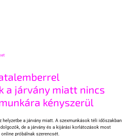
ket
atalemberrel 
 a járvány miatt nincs 
xmunkára kényszerül 
z helyzetbe a járvány miatt. A szexmunkások téli időszakban 
dolgozók, de a járvány és a kijárási korlátozások most 
n online próbálnak szerencsét.