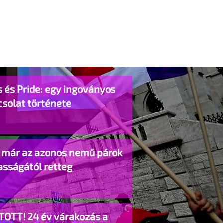
 és Pride: egy ingoványos
csolat története
o már az azonos nemű párok
asságától retteg
TOTT! 24 év várakozás a