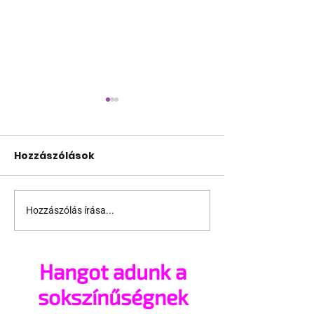
Hozzászólások
Hozzászólás írása...
Pécs és Pride: egy
Fico már az a
ingoványos
nemű párok
kapcsolat története
házasságától
Hangot adunk a
sokszínűségnek