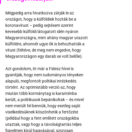
Mégpedig arra hivatkozva zárják le az 
országot, hogy a külföldiek hozták be a 
koronavírust – pedig sejtésem szerint 
kevesebb külföldi látogatott idén nyáron 
Magyarországra, mint ahány magyar utazott 
külföldre, ahonnét ugye ők is behozhatták a 
vírust (feltéve, de meg nem engedve, hogy 
Magyarországon egy darab se volt belőle).
Azt gondolom, itt már a Fidesz hívei is 
gyanítják, hogy nem tudományos tényeken 
alapuló, megfontolt politikai intézkedés 
történt. Az optimistább verzió az, hogy 
miután több kormánytag is karanténba 
került, a politikusok bepánikoltak – és mivel 
nem merült fel bennük, hogy esetleg saját 
viselkedésüknek köszönhetik a fertőzést 
(például hogy a fent említett országokba 
utaztak, vagy hogy a távolságtartás teljes 
figyelmen kívül hagyásával, szorosan 