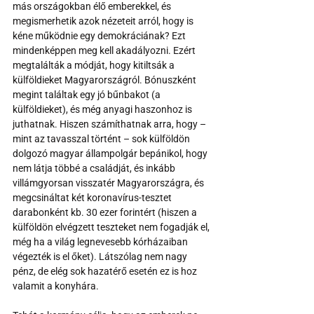
más országokban élő emberekkel, és 
megismerhetik azok nézeteit arról, hogy is 
kéne működnie egy demokráciának? Ezt 
mindenképpen meg kell akadályozni. Ezért 
megtalálták a módját, hogy kitiltsák a 
külföldieket Magyarországról. Bónuszként 
megint találtak egy jó bűnbakot (a 
külföldieket), és még anyagi haszonhoz is 
juthatnak. Hiszen számíthatnak arra, hogy – 
mint az tavasszal történt – sok külföldön 
dolgozó magyar állampolgár bepánikol, hogy 
nem látja többé a családját, és inkább 
villámgyorsan visszatér Magyarországra, és 
megcsináltat két koronavírus-tesztet 
darabonként kb. 30 ezer forintért (hiszen a 
külföldön elvégzett teszteket nem fogadják el, 
még ha a világ legnevesebb kórházaiban 
végezték is el őket). Látszólag nem nagy 
pénz, de elég sok hazatérő esetén ez is hoz 
valamit a konyhára.