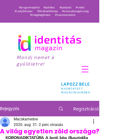
#programajánló
#politika
#podcast
#videó
#LadyDömper
#történetihónap
#szexuálisegészség
#magdiagőzben
#macskamedve
Mondj nemet a
gyűlöletre!
LAPOZZ BELE
NYOMTATOTT
MAGAZINJAINKBA
Regisztráció
Bejegyzés
Macskamedve
2020. aug. 31.
2 perc olvasás
A világ egyetlen zöld országa?
KORONADIKTATÚRA
 A lenti kép illusztrálja 