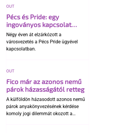
OUT
Pécs és Pride: egy
ingoványos kapcsolat
története
Négy éven át elzárkózott a
városvezetés a Pécs Pride ügyével
kapcsolatban.
OUT
Fico már az azonos nemű
párok házasságától retteg
A külföldön házasodott azonos nemű
párok anyakönyvezésének kérdése
komoly jogi dilemmát okozott a
szlovák belügynek, miközben Robert
Fico szerint az alkotmány