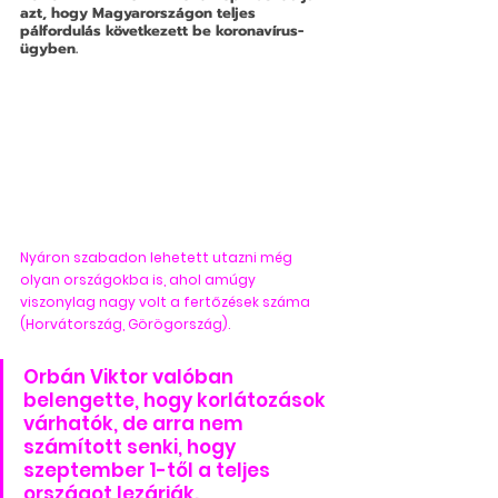
azt, hogy Magyarországon teljes 
pálfordulás következett be koronavírus-
ügyben. 
Nyáron szabadon lehetett utazni még 
olyan országokba is, ahol amúgy 
viszonylag nagy volt a fertőzések száma 
(Horvátország, Görögország). 
Orbán Viktor valóban 
belengette, hogy korlátozások 
várhatók, de arra nem 
számított senki, hogy 
szeptember 1-től a teljes 
országot lezárják.