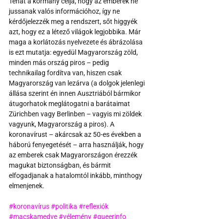
Tehát a kormány célja, hogy az emberek ne 
jussanak valós információhoz, így ne 
kérdőjelezzék meg a rendszert, sőt higgyék 
azt, hogy ez a létező világok legjobbika. Már 
maga a korlátozás nyelvezete és ábrázolása 
is ezt mutatja: egyedül Magyarország zöld, 
minden más ország piros – pedig 
technikailag fordítva van, hiszen csak 
Magyarország van lezárva (a dolgok jelenlegi 
állása szerint én innen Ausztriából bármikor 
átugorhatok meglátogatni a barátaimat 
Zürichben vagy Berlinben – vagyis mi zöldek 
vagyunk, Magyarország a piros). A 
koronavírust – akárcsak az 50-es években a 
háború fenyegetését – arra használják, hogy 
az emberek csak Magyarországon érezzék 
magukat biztonságban, és bármit 
elfogadjanak a hatalomtól inkább, minthogy 
elmenjenek.
#koronavírus
#politika
#reflexiók
#macskamedve
#vélemény
#queerinfo