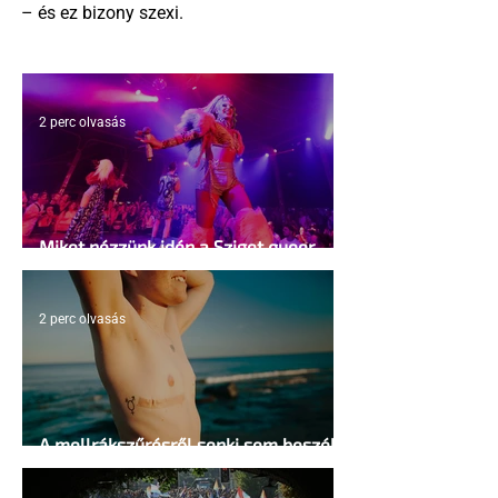
– és ez bizony szexi.
2 perc olvasás
Miket nézzünk idén a Sziget queer
sátrában?
2 perc olvasás
A mellrákszűrésről senki sem beszél a
mellkasi műtétek után - pedig kellene