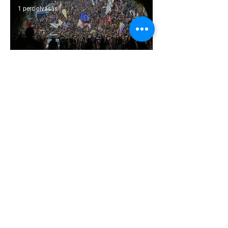
1 perc olvasás
Támogathatsz és ajánlhatsz: Te is
részt vehetsz a Pécs Pride
megvalósításában
1 perc olvasás
Egy HIV-megelőzésről szóló reklámon
akadt ki egy konzervatív csoport az
Egyesült Államokban
5 perc olvasás