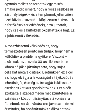
egymás mellett ácsorogtak egy misén, 
amikor pedig ismert, hogy a rossz szellőzésű 
zárt helyiségek – és a templomok jellemzően 
ezek közé tartoznak – kifejezetten kedveznek 
a fertőzések terjedésének), arra jutottak, 
hogy csakis a külföldiek okozhatták a bajt. Ez 
a jóhiszemű vélekedés.
A rosszhiszemű vélekedés az, hogy 
természetesen pontosan tudják, hogy nem a 
külföldiek a probléma gyökere. Viszont – 
akárcsak tavasszal a 33-as cikk esetében – 
kihasználják a járványt arra, hogy saját 
céljaikat megvalósítsák. Esetünkben ez a cél 
az, hogy elvágja a lakosságtól a tájékozódás 
lehetőségét, és még az írmagját is kiirtsa az 
esetleges kritikus gondolatoknak. Ezt a célt 
szolgálta a szabad média megszüntetése, a 
színházak központi irányítás alá vonása, a 
Facebook korlátozására tett javaslat – de mit 
ér mindez, ha honfitársaink találkozhatnak 