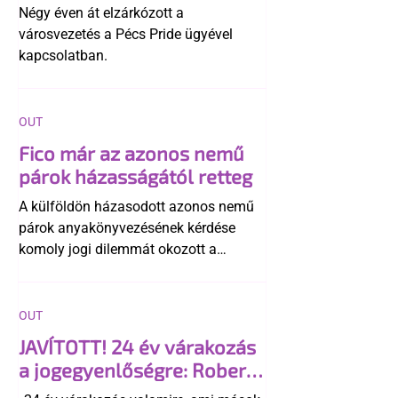
története
Négy éven át elzárkózott a
városvezetés a Pécs Pride ügyével
kapcsolatban.
OUT
Fico már az azonos nemű
párok házasságától retteg
A külföldön házasodott azonos nemű
párok anyakönyvezésének kérdése
komoly jogi dilemmát okozott a
szlovák belügynek, miközben Robert
Fico szerint az alkotmány
egyértelműen tiltja a házasságuk
OUT
elismerését. Közben az ellenzéken belül
JAVÍTOTT! 24 év várakozás
is vita robbant ki arról, hogy vissza
a jogegyenlőségre: Robert
kellene-e vonni a kormány konzervatív
Biedroń megindító üzenete