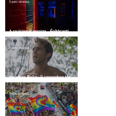
5 perc olvasás
A cruising alaprajza - Építészeti
irányelvek a vágy maximalizálására
1 perc olvasás
Jonathan Bailey új szerepben tér
vissza
2 perc olvasás