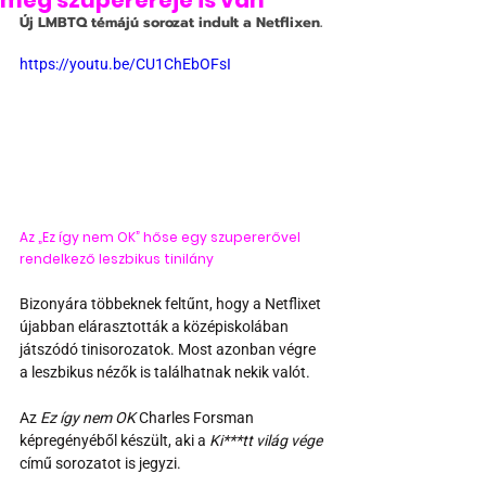
még szuperereje is van
Új LMBTQ témájú sorozat indult a Netflixen.
https://youtu.be/CU1ChEbOFsI
Az „Ez így nem OK” hőse egy szupererővel 
rendelkező leszbikus tinilány
Bizonyára többeknek feltűnt, hogy a Netflixet 
újabban elárasztották a középiskolában 
játszódó tinisorozatok. Most azonban végre 
a leszbikus nézők is találhatnak nekik valót. 
Az 
Ez így nem OK
 Charles Forsman 
képregényéből készült, aki a 
Ki***tt világ vége 
című sorozatot is jegyzi.