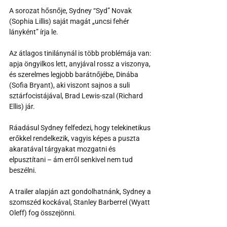
A sorozat hősnője, Sydney “Syd” Novak 
(Sophia Lillis) saját magát „uncsi fehér 
lányként” írja le. 
Az átlagos tinilánynál is több problémája van: 
apja öngyilkos lett, anyjával rossz a viszonya, 
és szerelmes legjobb barátnőjébe, Dinába 
(Sofia Bryant), aki viszont sajnos a suli 
sztárfocistájával, Brad Lewis-szal (Richard 
Ellis) jár. 
Ráadásul Sydney felfedezi, hogy telekinetikus 
erőkkel rendelkezik, vagyis képes a puszta 
akaratával tárgyakat mozgatni és 
elpusztítani – ám erről senkivel nem tud 
beszélni.
A trailer alapján azt gondolhatnánk, Sydney a 
szomszéd kockával, Stanley Barberrel (Wyatt 
Oleff) fog összejönni. 