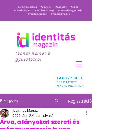
#programajánló
#politika
#podcast
#videó
#LadyDömper
#történetihónap
#szexuálisegészség
#magdiagőzben
#macskamedve
Mondj nemet a
gyűlöletre!
LAPOZZ BELE
NYOMTATOTT
MAGAZINJAINKBA
Regisztráció
Bejegyzés
Identitás Magazin
2020. ápr. 2.
1 perc olvasás
Árva, a lányokat szereti és