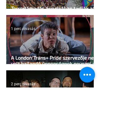
Terrortámadás árnyékában tartják az
idei WorldPride-ot Amszterdamban
1 perc olvasás
A London Trans+ Pride szervezője nem
volt hajlandó ünnepségnek nevezni az
eseményt- a BBC ezért törölte vele az
interjút
2 perc olvasás
Kényszerű száműzetésben az orosz
LMBTQ+ sajtó utolsó nagy hangja
2 perc olvasás