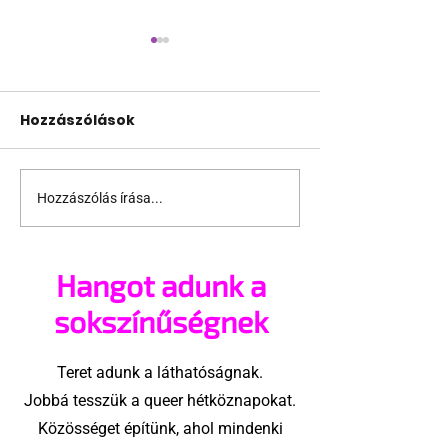
Hozzászólások
Hozzászólás írása...
Terrortámadás
A London Tran
árnyékában tartják
szervezője ne
az idei WorldPride-ot
hajlandó
Hangot adunk a
Amszterdamban
ünnepségnek 
az eseményt-
sokszínűségnek
ezért törölte 
interjút
Teret adunk a láthatóságnak.
Jobbá tesszük a queer hétköznapokat.
Közösséget építünk, ahol mindenki