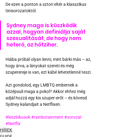
De ezen a ponton a sztori eltér a klasszikus 
tinisorozatoktól: 
Sydney maga is küszködik 
azzal, hogyan definiálja saját 
szexualitását, de hogy nem 
heteró, az hótziher. 
Hiába próbál olyan lenni, mint bárki más – az, 
hogy árva, a lányokat szereti és még 
szuperereje is van, ezt kábé lehetetlenné teszi.
Azt gondolod, egy LMBTQ embernek a 
középsuli maga a pokol? Akkor ehhez még 
adjál hozzá egy kis szuper-erőt – és kövesd 
Sydney kalandjait a Netflixen.
#leszbikusok
#rainbotainment
#sorozat
#Netflix
HÍREK
GUIDE