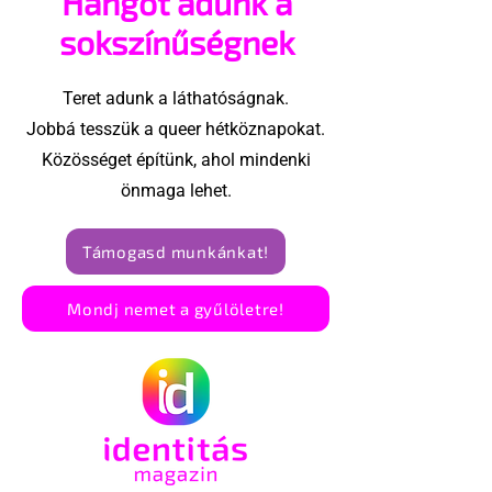
Hangot adunk a
Amszterdamban
ünnepségnek 
az eseményt-
sokszínűségnek
ezért törölte 
interjút
Teret adunk a láthatóságnak.
Jobbá tesszük a queer hétköznapokat.
Közösséget építünk, ahol mindenki
önmaga lehet.
Támogasd munkánkat!
Mondj nemet a gyűlöletre!