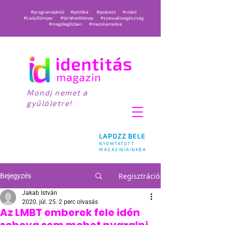
#programajánló
#politika
#podcast
#videó
#LadyDömper
#történetihónap
#szexuálisegészség
#magdiagőzben
#macskamedve
Mondj nemet a
gyűlöletre!
LAPOZZ BELE
NYOMTATOTT
MAGAZINJAINKBA
Regisztráció
Bejegyzés
Jakab István
2020. júl. 25.
2 perc olvasás
Az LMBT emberek fele idén