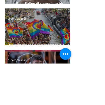
Jonathan Bailey új szerepben tér
vissza
2 perc olvasás
Terrortámadás árnyékában tartják az
idei WorldPride-ot Amszterdamban
1 perc olvasás
A London Trans+ Pride szervezője nem
volt hajlandó ünnepségnek nevezni az
eseményt- a BBC ezért törölte vele az
interjút
2 perc olvasás