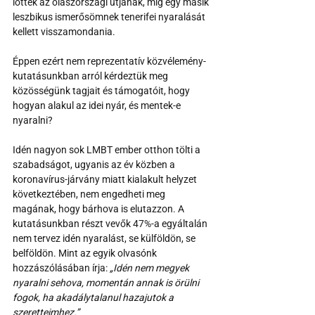
lőttek az olaszországi útjának, míg egy másik 
leszbikus ismerősömnek tenerifei nyaralását 
kellett visszamondania.
Éppen ezért nem reprezentatív közvélemény-
kutatásunkban arról kérdeztük meg 
közösségünk tagjait és támogatóit, hogy 
hogyan alakul az idei nyár, és mentek-e 
nyaralni?
Idén nagyon sok LMBT ember otthon tölti a 
szabadságot, ugyanis az év közben a 
koronavírus-járvány miatt kialakult helyzet 
következtében, nem engedheti meg 
magának, hogy bárhova is elutazzon. A 
kutatásunkban részt vevők 47%-a egyáltalán 
nem tervez idén nyaralást, se külföldön, se 
belföldön. Mint az egyik olvasónk 
hozzászólásában írja: 
„Idén nem megyek 
nyaralni sehova, momentán annak is örülni 
fogok, ha akadálytalanul hazajutok a 
szeretteimhez.”