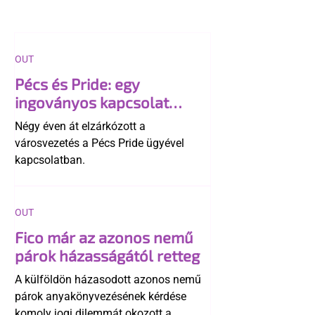
OUT
Pécs és Pride: egy
ingoványos kapcsolat
története
Négy éven át elzárkózott a
városvezetés a Pécs Pride ügyével
kapcsolatban.
OUT
Fico már az azonos nemű
párok házasságától retteg
A külföldön házasodott azonos nemű
párok anyakönyvezésének kérdése
komoly jogi dilemmát okozott a