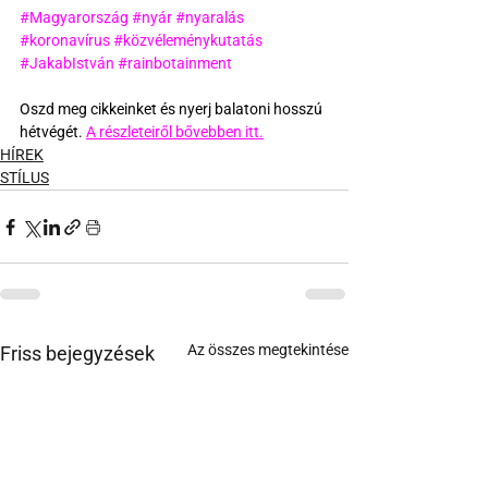
#Magyarország
#nyár
#nyaralás
#koronavírus
#közvéleménykutatás
#JakabIstván
#rainbotainment
Oszd meg cikkeinket és nyerj balatoni hosszú 
hétvégét. 
A részleteiről bővebben itt.
HÍREK
STÍLUS
Az összes megtekintése
Friss bejegyzések