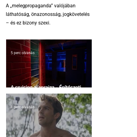
A „melegpropaganda” valójában
láthatóság, önazonosság, jogkövetelés
– és ez bizony szexi.
5 perc olvasás
A cruising alaprajza - Építészeti
irányelvek a vágy maximalizálására
1 perc olvasás