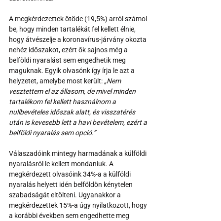
A megkérdezettek ötöde (19,5%) arról számol 
be, hogy minden tartalékát fel kellett élnie, 
hogy átvészelje a koronavírus-járvány okozta 
nehéz időszakot, ezért ők sajnos még a 
belföldi nyaralást sem engedhetik meg 
maguknak. Egyik olvasónk így írja le azt a 
helyzetet, amelybe most került: 
„Nem 
vesztettem el az állasom, de mivel minden 
tartalékom fel kellett használnom a 
nullbevételes időszak alatt, és visszatérés 
után is kevesebb lett a havi bevételem, ezért a 
belföldi nyaralás sem opció.”
Válaszadóink mintegy harmadának a külföldi 
nyaralásról le kellett mondaniuk. A 
megkérdezett olvasóink 34%-a a külföldi 
nyaralás helyett idén belföldön kénytelen 
szabadságát eltölteni. Ugyanakkor a 
megkérdezettek 15%-a úgy nyilatkozott, hogy 
a korábbi években sem engedhette meg 