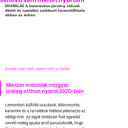
sehova sem mehet nyaralni
NYARALÁS
 A koronavírus-járvány sokunk 
életét és nyaralási szokásait keresztülhúzta 
ebben az évben.
Az idei nyár nem olyan mint a többi. 
Minden második magyar 
meleg otthon nyaral 2020-ban.
Lemondott külföldi utazások, állásvesztés, 
karantén és a tartalékok felélése jellemezte az 
eddigi évet. Az egyik tinédzser fiait egyedül 
nevelő meleg apuka arról panaszkodik, hogy 