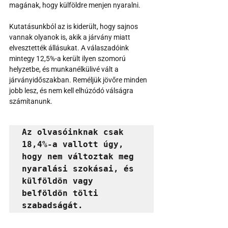
magának, hogy külföldre menjen nyaralni.
Kutatásunkból az is kiderült, hogy sajnos 
vannak olyanok is, akik a járvány miatt 
elvesztették állásukat. A válaszadóink 
mintegy 12,5%-a került ilyen szomorú 
helyzetbe, és munkanélkülivé vált a 
járványidőszakban. Reméljük jövőre minden 
jobb lesz, és nem kell elhúzódó válságra 
számítanunk.
Az olvasóinknak csak 
18,4%-a vallott úgy, 
hogy nem változtak meg 
nyaralási szokásai, és 
külföldön vagy 
belföldön tölti 
szabadságát.