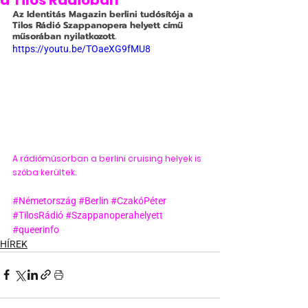
a Tilos Rádióban
Az Identitás Magazin berlini tudósítója a 
Tilos Rádió Szappanopera helyett című 
műsorában nyilatkozott.
https://youtu.be/TOaeXG9fMU8
A rádióműsorban a berlini cruising helyek is 
szóba kerültek. 
#Németország
#Berlin
#CzakóPéter
#TilosRádió
#Szappanoperahelyett
#queerinfo
HÍREK