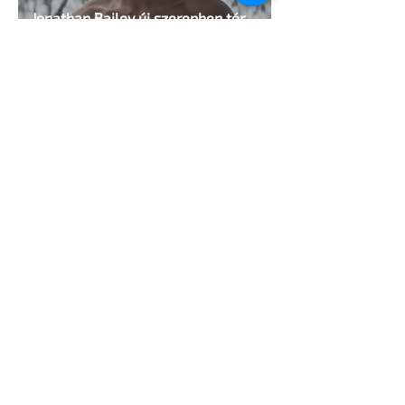
Jonathan Bailey új szerepben tér
vissza
2 perc olvasás
Terrortámadás árnyékában tartják az
idei WorldPride-ot Amszterdamban
1 perc olvasás
A London Trans+ Pride szervezője nem
volt hajlandó ünnepségnek nevezni az
eseményt- a BBC ezért törölte vele az
interjút
2 perc olvasás