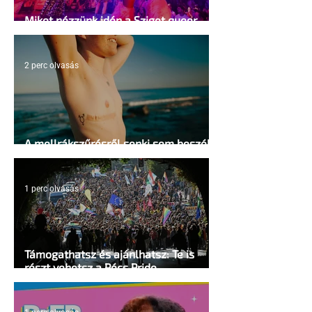
Miket nézzünk idén a Sziget queer
sátrában?
2 perc olvasás
A mellrákszűrésről senki sem beszél a
mellkasi műtétek után - pedig kellene
1 perc olvasás
Támogathatsz és ajánlhatsz: Te is
részt vehetsz a Pécs Pride
megvalósításában