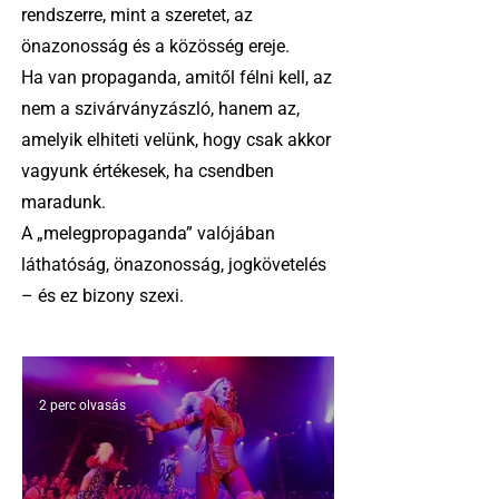
rendszerre, mint a szeretet, az
önazonosság és a közösség ereje.
Ha van propaganda, amitől félni kell, az
nem a szivárványzászló, hanem az,
amelyik elhiteti velünk, hogy csak akkor
vagyunk értékesek, ha csendben
maradunk.
A „melegpropaganda” valójában
láthatóság, önazonosság, jogkövetelés
– és ez bizony szexi.
2 perc olvasás