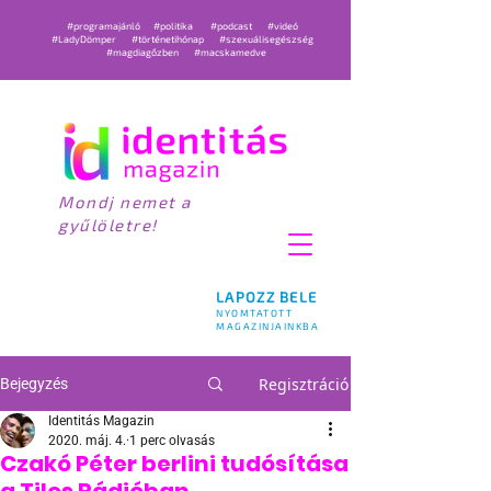
#programajánló
#politika
#podcast
#videó
#LadyDömper
#történetihónap
#szexuálisegészség
#magdiagőzben
#macskamedve
Mondj nemet a
gyűlöletre!
LAPOZZ BELE
NYOMTATOTT
MAGAZINJAINKBA
Regisztráció
Bejegyzés
Identitás Magazin
2020. máj. 4.
1 perc olvasás
Czakó Péter berlini tudósítása