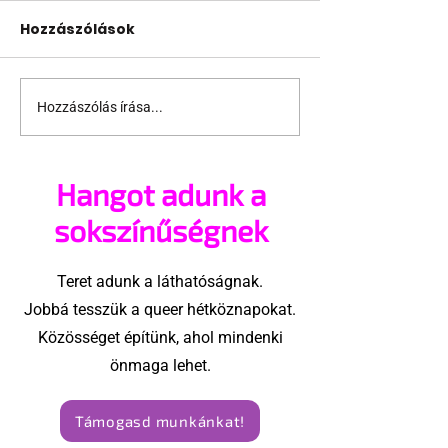
Hozzászólások
Hozzászólás írása...
Támogathatsz és
Egy HIV-mege
ajánlhatsz: Te is részt
szóló reklám
vehetsz a Pécs Pride
ki egy konzer
Hangot adunk a
megvalósításában
csoport az Eg
Államokban
sokszínűségnek
Teret adunk a láthatóságnak.
Jobbá tesszük a queer hétköznapokat.
Közösséget építünk, ahol mindenki
önmaga lehet.
Támogasd munkánkat!