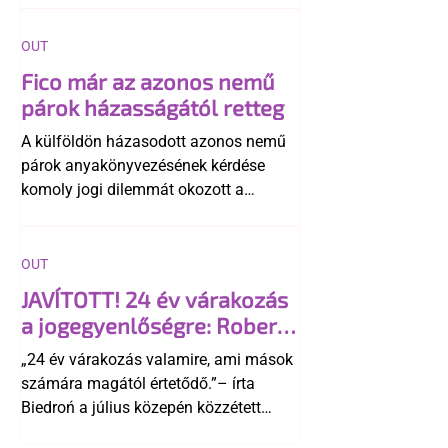
OUT
Fico már az azonos nemű
párok házasságától retteg
A külföldön házasodott azonos nemű
párok anyakönyvezésének kérdése
komoly jogi dilemmát okozott a
szlovák belügynek, miközben Robert
Fico szerint az alkotmány
egyértelműen tiltja a házasságuk
OUT
elismerését. Közben az ellenzéken belül
JAVÍTOTT! 24 év várakozás
is vita robbant ki arról, hogy vissza
a jogegyenlőségre: Robert
kellene-e vonni a kormány konzervatív
Biedroń megindító üzenete
alkotmánymódosítását
„24 év várakozás valamire, ami mások
a lengyel bejegyzett
számára magától értetődő.”– írta
élettársi kapcsolatokért
Biedroń a július közepén közzétett
bejegyzésben.