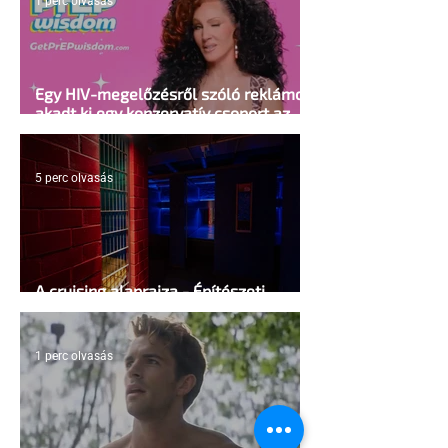
1 perc olvasás
Egy HIV-megelőzésről szóló reklámon
akadt ki egy konzervatív csoport az
Egyesült Államokban
5 perc olvasás
A cruising alaprajza - Építészeti
irányelvek a vágy maximalizálására
1 perc olvasás