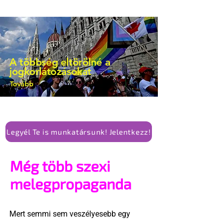
A többség eltörölné a
jogkorlátozásokat
Tovább
Legyél Te is munkatársunk! Jelentkezz!
Még több szexi
melegpropaganda
Mert semmi sem veszélyesebb egy