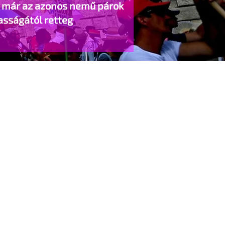
o már az azonos nemű párok
asságától retteg