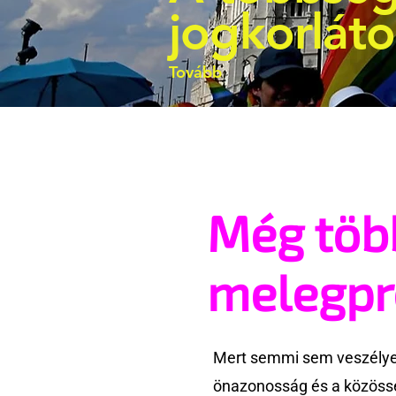
jogkorlát
Tovább
Még töb
melegp
Mert semmi sem veszélyes
önazonosság és a közössé