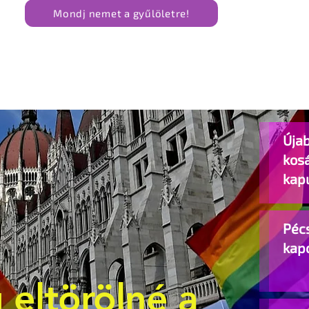
Mondj nemet a gyűlöletre!
Újab
kos
kap
Pécs
kap
 eltörölné a