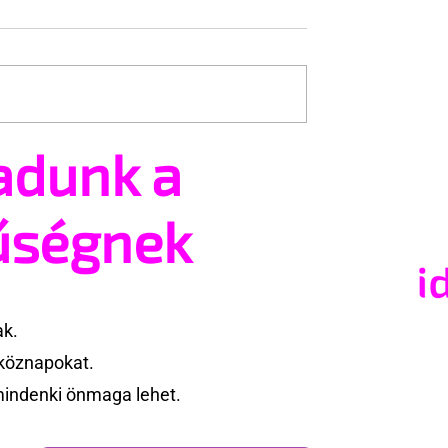
adunk a
tsz és ajánlhatsz:
Egy HIV-megelőzésről sz
t vehetsz a Pécs
reklámon akadt ki egy
valósításában
konzervatív csoport az
űségnek
Egyesült Államokban
ak.
köznapokat.
mindenki önmaga lehet.