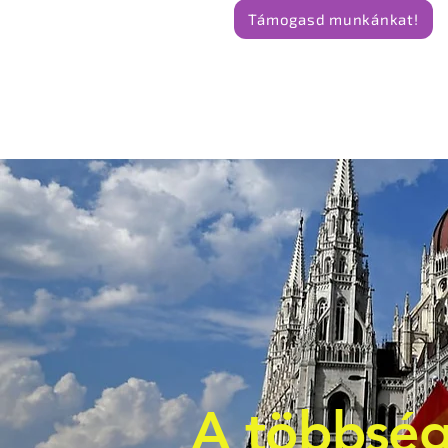
Támogasd munkánkat!
A többség