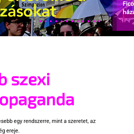
Fic
ozásokat
ház
b szexi
ropaganda
ebb egy rendszerre, mint a szeretet, az
g ereje.