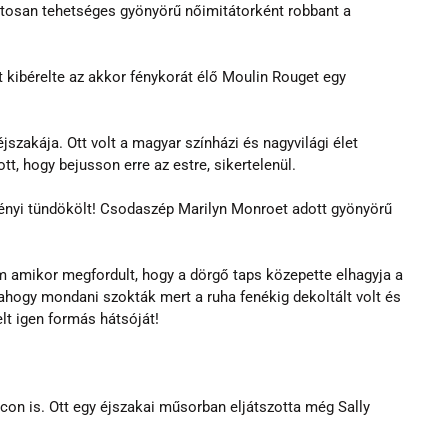
tosan tehetséges gyönyörű nőimitátorként robbant a 
kibérelte az akkor fénykorát élő Moulin Rouget egy 
jszakája. Ott volt a magyar színházi és nagyvilági élet 
t, hogy bejusson erre az estre, sikertelenül. 
sényi tündökölt! Csodaszép Marilyn Monroet adott gyönyörű 
 amikor megfordult, hogy a dörgő taps közepette elhagyja a 
 ahogy mondani szokták mert a ruha fenékig dekoltált volt és 
t igen formás hátsóját!  
on is. Ott egy éjszakai műsorban eljátszotta még Sally 