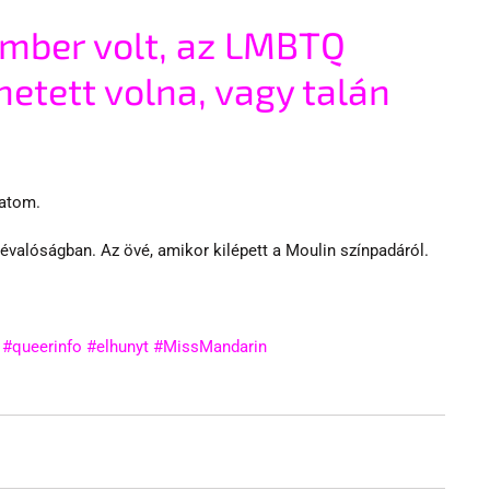
ember volt, az LMBTQ 
hetett volna, vagy talán 
hatom.
évalóságban. Az övé, amikor kilépett a Moulin színpadáról.
#queerinfo
#elhunyt
#MissMandarin