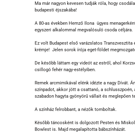
Ma már nagyon kevesen tudják róla, hogy csodála
budapesti éjszakába! 
A 80-as években Hemző Ilona  ügyes menagerként 
egyszeri alkalommal megvalósuló csoda céljára. 
Ez volt Budapest első varázslatos Transzvesztita é
krémje!  Jelen sorok írója eget-földet megmozgatot
De később láttam egy videót az estről, ahol Korz
csillogó fehér nagy-estélyiben. 
Remek arcmimikával elénk idézte a nagy Dívát. Ám
színpadot, akkor jött a csattanó, a schlusszpoén,
szabadon hagyta gyönyörű vállait és meglepően tel
A színház felrobbant, a nézők tomboltak.
Később táncosként is dolgozott Pesten és Miskolc
Bowlest is. Majd megalapította bábszínházát. 