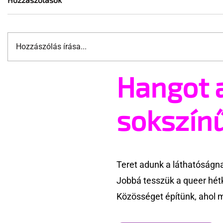
Hozzászólás írása...
Hangot 
A mellrákszűrésről senki sem
Támogatha
beszél a mellkasi műtétek
Te is rész
után - pedig kellene
Pride meg
sokszín
Teret adunk a láthatóságn
Jobbá tesszük a queer hét
Közösséget építünk, ahol 