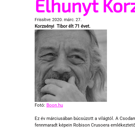
Elhunyt Kor
Frissítve:
2020. márc. 27.
Korzsényi  Tibor élt 71 évet. 
Fotó: 
Boon.hu
Ez év márciusában búcsúzott a világtól. A Csodam
fennmaradt képein Robison Crusoera emlékeztető s