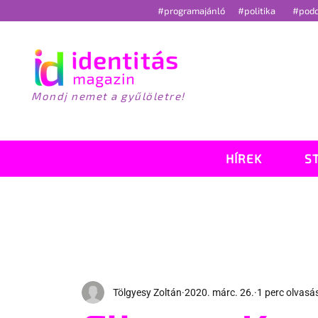
#programajánló
#politika
#pod
Mondj nemet a gyűlöletre!
HÍREK
S
Tölgyesy Zoltán
2020. márc. 26.
1 perc olvasá