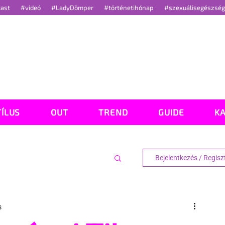
cast
#videó
#LadyDömper
#történetihónap
#szexuálisegészsé
TÍLUS
OUT
TREND
GUIDE
K
Bejelentkezés / Regisz
s