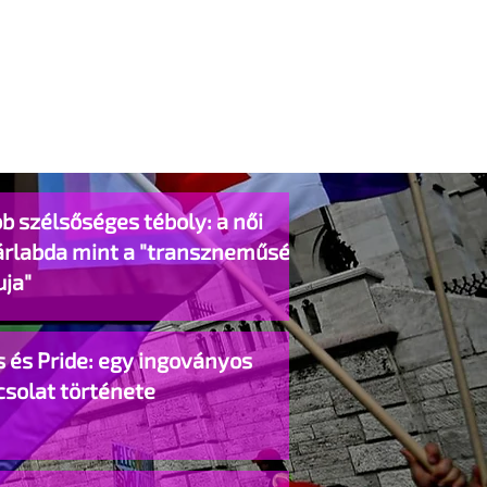
b szélsőséges téboly: a női
árlabda mint a "transzneműség
uja"
 és Pride: egy ingoványos
csolat története