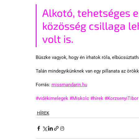
Alkotó, tehetséges 
közösség csillaga le
volt is.
Büszke vagyok, hogy én írhatok róla, elbúcsúztat
Talán mindegyikünknek van egy pillanata az örökk
Forrás: 
missmandarin.hu
#vidékimelegek
#Miskolc
#hírek
#KorzsenyiTibor
HÍREK