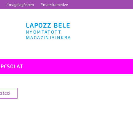
g
#magdiagőzben
#macskamedve
LAPOZZ BELE
NYOMTATOTT
MAGAZINJAINKBA
APCSOLAT
tráció