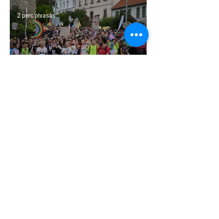
2 perc olvasás
Pécs és Pride: egy ingoványos
kapcsolat története
3 perc olvasás
Fico már az azonos nemű párok
házasságától retteg
2 perc olvasás