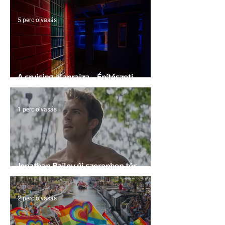
5 perc olvasás
A cruising alaprajza - Építészeti
irányelvek a vágy maximalizálására
1 perc olvasás
Jonathan Bailey új szerepben tér
vissza
2 perc olvasás