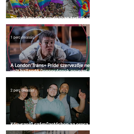
Terrortámadás árnyékában tartják az
idei WorldPride-ot Amszterdamban
1 perc olvasás
A London Trans+ Pride szervezője nem
volt hajlandó ünnepségnek nevezni az
eseményt- a BBC ezért törölte vele az
interjút
2 perc olvasás
Kényszerű száműzetésben az orosz
LMBTQ+ sajtó utolsó nagy hangja