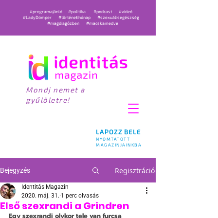
#programajánló
#politika
#podcast
#videó
#LadyDömper
#történetihónap
#szexuálisegészség
#magdiagőzben
#macskamedve
Mondj nemet a
gyűlöletre!
LAPOZZ BELE
NYOMTATOTT
MAGAZINJAINKBA
Regisztráció
Bejegyzés
Identitás Magazin
2020. máj. 31.
1 perc olvasás
Első szexrandi a Grindren
Egy szexrandi olykor tele van furcsa 