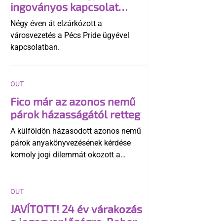
ingoványos kapcsolat
története
Négy éven át elzárkózott a
városvezetés a Pécs Pride ügyével
kapcsolatban.
OUT
Fico már az azonos nemű
párok házasságától retteg
A külföldön házasodott azonos nemű
párok anyakönyvezésének kérdése
komoly jogi dilemmát okozott a
szlovák belügynek, miközben Robert
Fico szerint az alkotmány
egyértelműen tiltja a házasságuk
OUT
elismerését. Közben az ellenzéken belül
JAVÍTOTT! 24 év várakozás
is vita robbant ki arról, hogy vissza