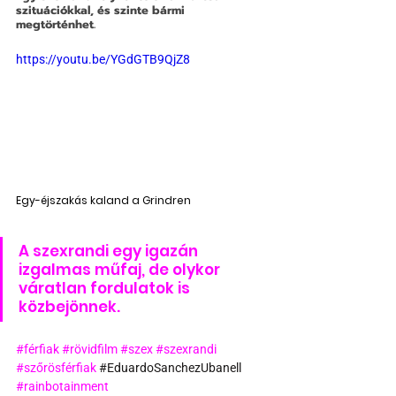
szituációkkal, és szinte bármi 
megtörténhet.
https://youtu.be/YGdGTB9QjZ8
Egy-éjszakás kaland a Grindren
A szexrandi egy igazán 
izgalmas műfaj, de olykor 
váratlan fordulatok is 
közbejönnek.
#férfiak
#rövidfilm
#szex
#szexrandi
#szőrösférfiak
#
EduardoSanchezUbanell
#rainbotainment