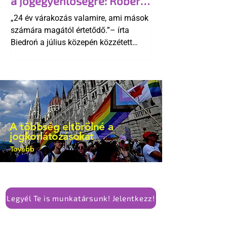
a jogegyenlőségre: Robert
kellene-e vonni a kormány konzervatív
Biedroń megindító üzenete
alkotmánymódosítását
„24 év várakozás valamire, ami mások
a lengyel bejegyzett
számára magától értetődő.”– írta
élettársi kapcsolatokért
Biedroń a július közepén közzétett
bejegyzésben.
A többség eltörölné a
jogkorlátozásokat
Tovább
Legyél Te is munkatársunk! Jelentkezz!