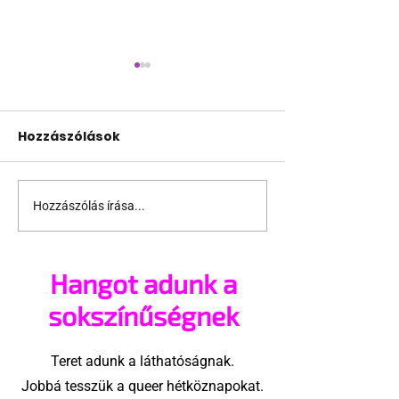
Hozzászólások
Hozzászólás írása...
Jonathan Bailey új
Terrortámad
szerepben tér vissza
árnyékában t
az idei World
Hangot adunk a
Amszterdam
sokszínűségnek
Teret adunk a láthatóságnak.
Jobbá tesszük a queer hétköznapokat.