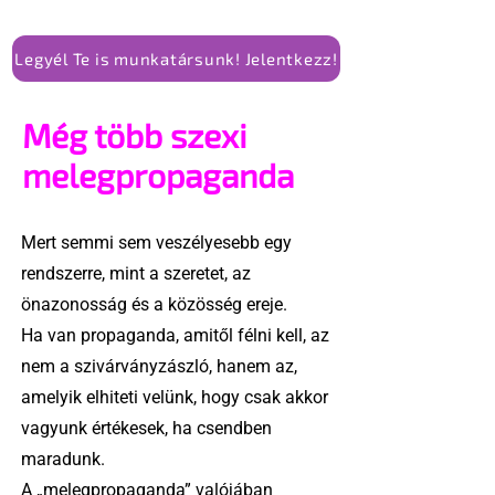
Legyél Te is munkatársunk! Jelentkezz!
Még több szexi
melegpropaganda
Mert semmi sem veszélyesebb egy
rendszerre, mint a szeretet, az
önazonosság és a közösség ereje.
Ha van propaganda, amitől félni kell, az
nem a szivárványzászló, hanem az,
amelyik elhiteti velünk, hogy csak akkor
vagyunk értékesek, ha csendben
maradunk.
A „melegpropaganda” valójában