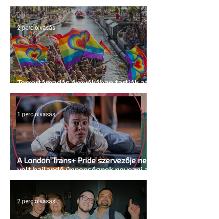
vissza
2 perc olvasás
Terrortámadás árnyékában tartják az
idei WorldPride-ot Amszterdamban
1 perc olvasás
A London Trans+ Pride szervezője nem
volt hajlandó ünnepségnek nevezni az
eseményt- a BBC ezért törölte vele az
interjút
2 perc olvasás