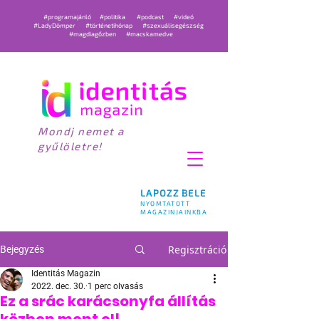
#programajánló
#politika
#podcast
#videó
#LadyDömper
#történetihónap
#szexuálisegészség
#magdiagőzben
#macskamedve
Mondj nemet a
gyűlöletre!
LAPOZZ BELE
NYOMTATOTT
MAGAZINJAINKBA
Regisztráció
Bejegyzés
Identitás Magazin
2022. dec. 30.
1 perc olvasás
Ez a srác karácsonyfa állítás