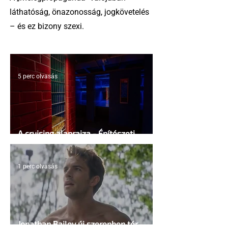
láthatóság, önazonosság, jogkövetelés
– és ez bizony szexi.
5 perc olvasás
A cruising alaprajza - Építészeti
irányelvek a vágy maximalizálására
1 perc olvasás
Jonathan Bailey új szerepben tér