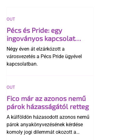
OUT
Pécs és Pride: egy
ingoványos kapcsolat
története
Négy éven át elzárkózott a
városvezetés a Pécs Pride ügyével
kapcsolatban.
OUT
Fico már az azonos nemű
párok házasságától retteg
A külföldön házasodott azonos nemű
párok anyakönyvezésének kérdése
komoly jogi dilemmát okozott a
szlovák belügynek, miközben Robert