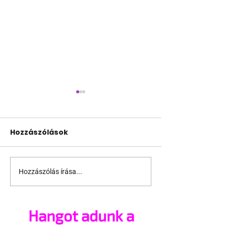
Hozzászólások
Hozzászólás írása...
Jonathan Bailey új
Terrortámad
szerepben tér vissza
árnyékában t
az idei World
Hangot adunk a
Amszterdam