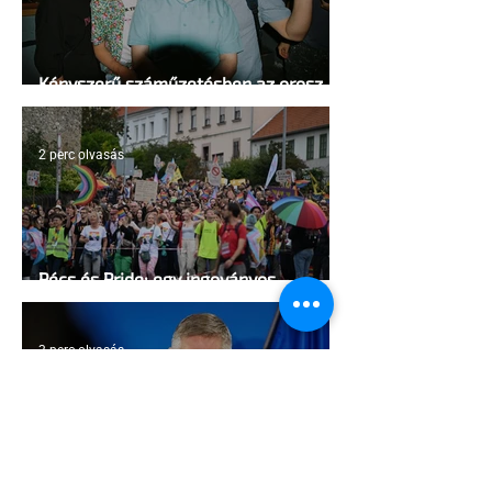
Kényszerű száműzetésben az orosz
LMBTQ+ sajtó utolsó nagy hangja
2 perc olvasás
Pécs és Pride: egy ingoványos
kapcsolat története
3 perc olvasás
Fico már az azonos nemű párok