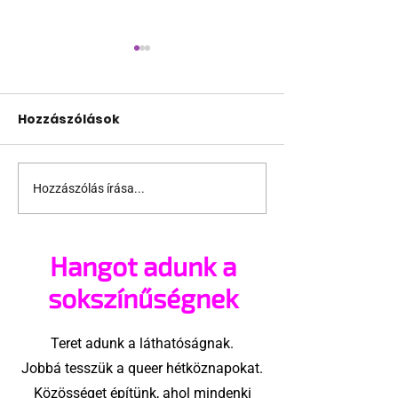
Hozzászólások
Hozzászólás írása...
Támogathatsz és
Egy HIV-mege
ajánlhatsz: Te is részt
szóló reklám
vehetsz a Pécs Pride
akadtak ki
Hangot adunk a
megvalósításában
konzervatívok
Egyesült Áll
sokszínűségnek
Teret adunk a láthatóságnak.
Jobbá tesszük a queer hétköznapokat.
Közösséget építünk, ahol mindenki