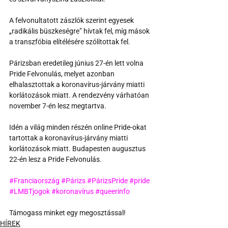
A felvonultatott zászlók szerint egyesek 
„radikális büszkeségre” hívtak fel, míg mások 
a transzfóbia elítélésére szólítottak fel.
Párizsban eredetileg június 27-én lett volna 
Pride Felvonulás, melyet azonban 
elhalasztottak a koronavírus-járvány miatti 
korlátozások miatt. A rendezvény várhatóan 
november 7-én lesz megtartva.
Idén a világ minden részén online Pride-okat 
tartottak a koronavírus-járvány miatti 
korlátozások miatt. Budapesten augusztus 
22-én lesz a Pride Felvonulás.
#Franciaország
#Párizs
#PárizsPride
#pride
#LMBTjogok
#koronavírus
#queerinfo
Támogass minket egy megosztással!
HÍREK