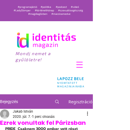
#programajánló
#politika
#podcast
#videó
#LadyDömper
#történetihónap
#szexuálisegészség
#magdiagőzben
#macskamedve
Mondj nemet a
gyűlöletre!
LAPOZZ BELE
NYOMTATOTT
MAGAZINJAINKBA
Regisztráció
Bejegyzés
Jakab István
2020. júl. 7.
1 perc olvasás
Ezrek vonultak fel Párizsban
PRIDE
  Csaknem 3000 ember vett részt 