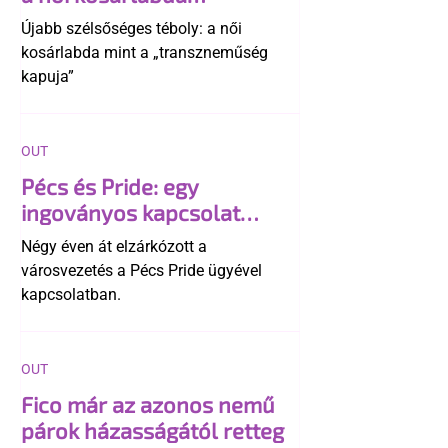
transzneműséghez vezet
Újabb szélsőséges téboly: a női
kosárlabda mint a „transzneműség
kapuja”
OUT
Pécs és Pride: egy
ingoványos kapcsolat
története
Négy éven át elzárkózott a
városvezetés a Pécs Pride ügyével
kapcsolatban.
OUT
Fico már az azonos nemű
párok házasságától retteg