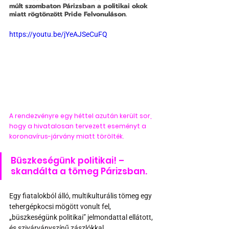
múlt szombaton Párizsban a politikai okok 
miatt rögtönzött Pride Felvonuláson.
https://youtu.be/jYeAJSeCuFQ
A rendezvényre egy héttel azután került sor, 
hogy a hivatalosan tervezett eseményt a 
koronavírus-járvány miatt törölték.
Büszkeségünk politikai! – 
skandálta a tömeg Párizsban.
Egy fiatalokból álló, multikulturális tömeg egy 
tehergépkocsi mögött vonult fel, 
„büszkeségünk politikai” jelmondattal ellátott, 
és szivárványszínű zászlókkal.