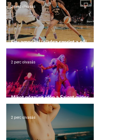
2 perc olvasás
Egy amerikai lelkész szerint a női
kosárlabda transzneműséghez vezet
2 perc olvasás
Miket nézzünk idén a Sziget queer
sátrában?
2 perc olvasás