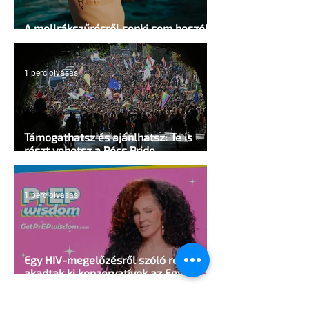
A mellrákszűrésről senki sem beszél a
mellkasi műtétek után - pedig kellene
1 perc olvasás
Támogathatsz és ajánlhatsz: Te is
részt vehetsz a Pécs Pride
megvalósításában
1 perc olvasás
Egy HIV-megelőzésről szóló reklámon
akadtak ki konzervatívok az Egyesült
Államokban