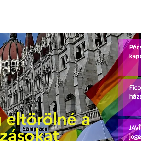
Pécs
kap
Fic
ház
 eltörölné a
JAVÍ
ozásokat
jog