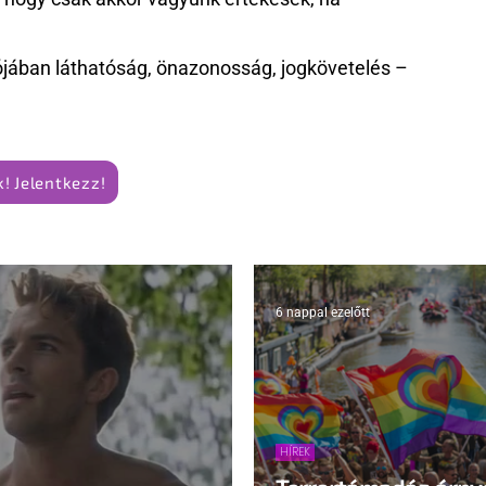
jában láthatóság, önazonosság, jogkövetelés –
! Jelentkezz!
6 nappal ezelőtt
HÍREK