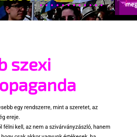
meg
beje
b szexi
ropaganda
ebb egy rendszerre, mint a szeretet, az
g ereje.
 félni kell, az nem a szivárványzászló, hanem
k, hogy csak akkor vagyunk értékesek, ha