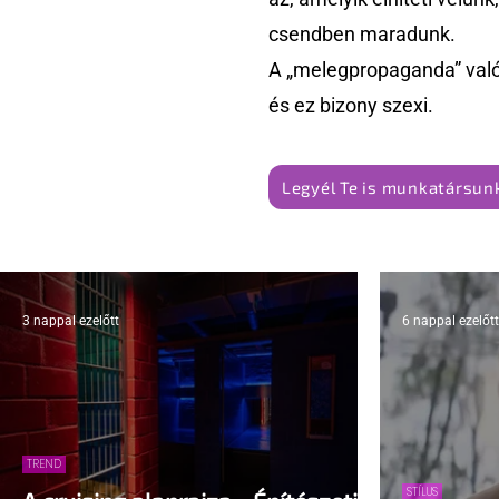
csendben maradunk.
A „melegpropaganda” való
és ez bizony szexi.
Legyél Te is munkatársunk
3 nappal ezelőtt
6 nappal ezelőtt
TREND
STÍLUS