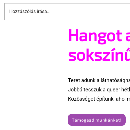
Hozzászólás írása...
Hangot 
A cruising alaprajza -
Jonathan B
Építészeti irányelvek a vágy
tér vissza
maximalizálására
sokszín
Teret adunk a láthatóságn
Jobbá tesszük a queer hét
Közösséget építünk, ahol 
Támogasd munkánkat!