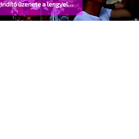
indító üzenete a lengyel
gyzett élettársi kapcsolatokért