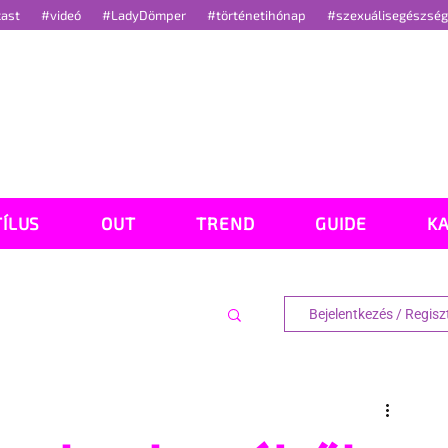
cast
#videó
#LadyDömper
#történetihónap
#szexuálisegészsé
TÍLUS
OUT
TREND
GUIDE
K
Bejelentkezés / Regisz