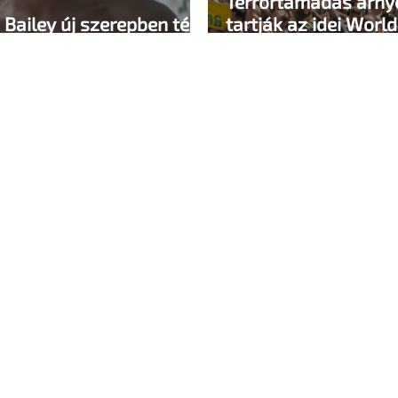
Terrortámadás árn
Bailey új szerepben tér
tartják az idei Worl
Amszterdamban