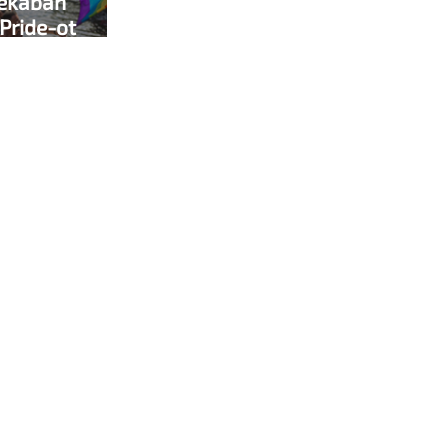
yékában
dPride-ot