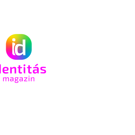
an
-ot