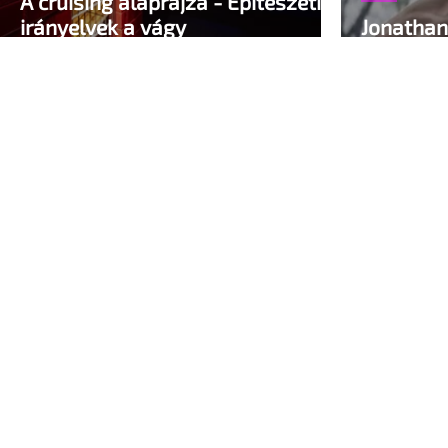
A cruising alaprajza - Építészeti
irányelvek a vágy
Jonathan 
maximalizálására
vissza