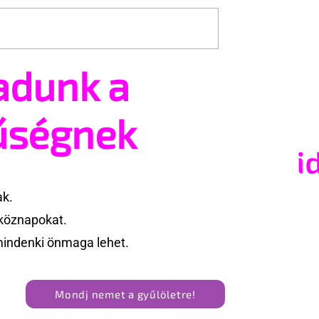
adunk a
ailey új szerepben
Terrortámadás árnyékáb
tartják az idei WorldPride
Amszterdamban
űségnek
ak.
köznapokat.
mindenki önmaga lehet.
Mondj nemet a gyűlöletre!