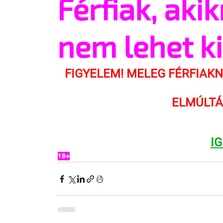
Férfiak, aki
nem lehet ki
FIGYELEM! MELEG FÉRFIAK
ELMÚLTÁ
I
18+