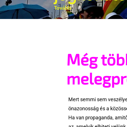
Tovább
Még töb
melegp
Mert semmi sem veszélyes
önazonosság és a közössé
Ha van propaganda, amitől
az, amelyik elhiteti velün