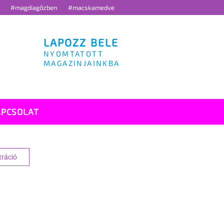
g
#magdiagőzben
#macskamedve
LAPOZZ BELE
NYOMTATOTT
MAGAZINJAINKBA
APCSOLAT
tráció