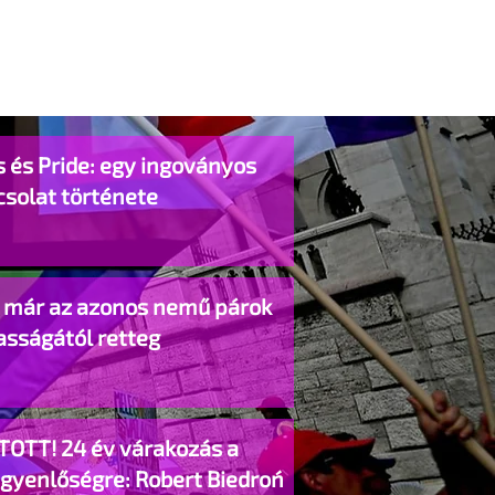
 és Pride: egy ingoványos
csolat története
o már az azonos nemű párok
asságától retteg
TOTT! 24 év várakozás a
egyenlőségre: Robert Biedroń