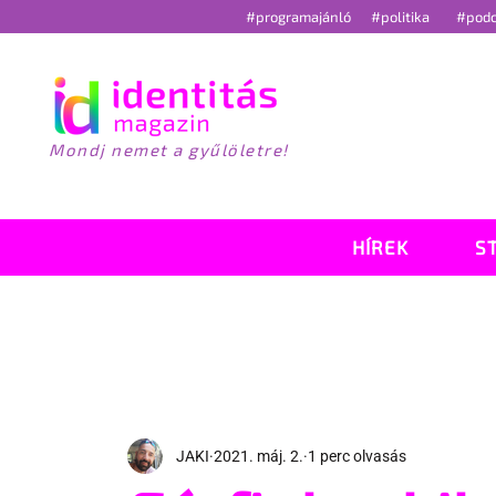
#programajánló
#politika
#pod
Mondj nemet a gyűlöletre!
HÍREK
S
JAKI
2021. máj. 2.
1 perc olvasás