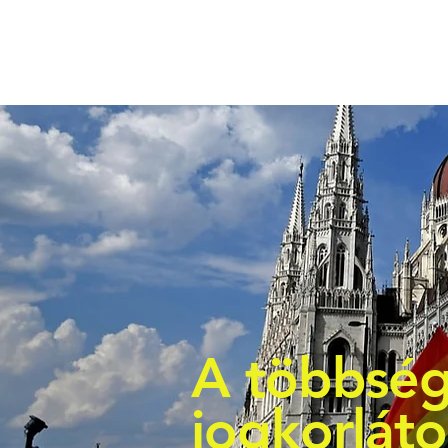
A többség
jogkorlát