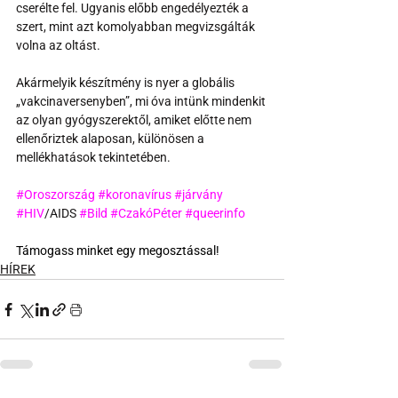
cserélte fel. Ugyanis előbb engedélyezték a 
szert, mint azt komolyabban megvizsgálták 
volna az oltást.
Akármelyik készítmény is nyer a globális 
„vakcinaversenyben”, mi óva intünk mindenkit 
az olyan gyógyszerektől, amiket előtte nem 
ellenőriztek alaposan, különösen a 
mellékhatások tekintetében.
#Oroszország
#koronavírus
#járvány
#HIV
/AIDS 
#Bild
#CzakóPéter
#queerinfo
Támogass minket egy megosztással!
HÍREK