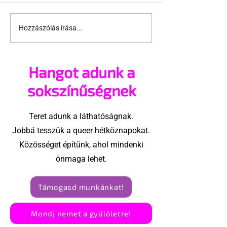
Hozzászólás írása...
Támogathatsz és
Egy HIV-mege
ajánlhatsz: Te is részt
szóló reklám
vehetsz a Pécs Pride
akadtak ki
Hangot adunk a
megvalósításában
konzervatívok
Egyesült Áll
sokszínűségnek
Teret adunk a láthatóságnak.
Jobbá tesszük a queer hétköznapokat.
Közösséget építünk, ahol mindenki
önmaga lehet.
Támogasd munkánkat!
Mondj nemet a gyűlöletre!