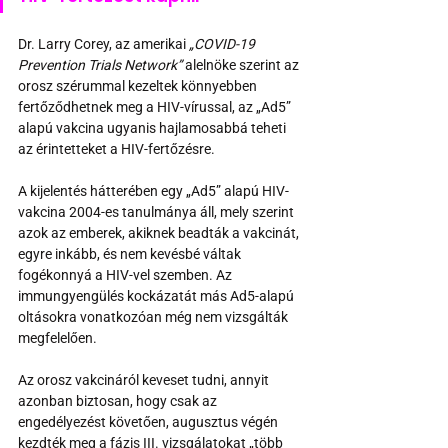
Dr. Larry Corey, az amerikai 
„COVID-19 
Prevention Trials Network”
 alelnöke szerint az 
orosz szérummal kezeltek könnyebben 
fertőződhetnek meg a HIV-vírussal, az „Ad5” 
alapú vakcina ugyanis hajlamosabbá teheti 
az érintetteket a HIV-fertőzésre.
A kijelentés hátterében egy „Ad5” alapú HIV-
vakcina 2004-es tanulmánya áll, mely szerint 
azok az emberek, akiknek beadták a vakcinát, 
egyre inkább, és nem kevésbé váltak 
fogékonnyá a HIV-vel szemben. Az 
immungyengülés kockázatát más Ad5-alapú 
oltásokra vonatkozóan még nem vizsgálták 
megfelelően.
Az orosz vakcináról keveset tudni, annyit 
azonban biztosan, hogy csak az 
engedélyezést követően, augusztus végén 
kezdték meg a fázis III. vizsgálatokat „több 