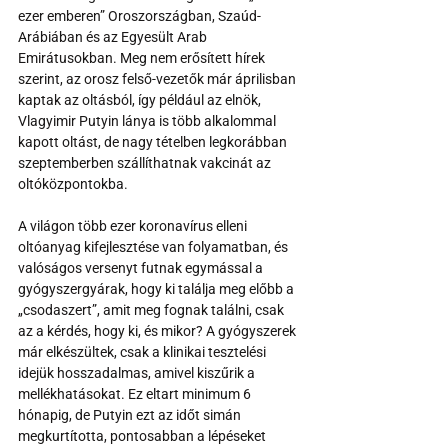
ezer emberen” Oroszországban, Szaúd-
Arábiában és az Egyesült Arab 
Emirátusokban. Meg nem erősített hírek 
szerint, az orosz felső-vezetők már áprilisban 
kaptak az oltásból, így például az elnök, 
Vlagyimir Putyin lánya is több alkalommal 
kapott oltást, de nagy tételben legkorábban 
szeptemberben szállíthatnak vakcinát az 
oltóközpontokba.
A világon több ezer koronavírus elleni 
oltóanyag kifejlesztése van folyamatban, és 
valóságos versenyt futnak egymással a 
gyógyszergyárak, hogy ki találja meg előbb a 
„csodaszert”, amit meg fognak találni, csak 
az a kérdés, hogy ki, és mikor? A gyógyszerek 
már elkészültek, csak a klinikai tesztelési 
idejük hosszadalmas, amivel kiszűrik a 
mellékhatásokat. Ez eltart minimum 6 
hónapig, de Putyin ezt az időt simán 
megkurtította, pontosabban a lépéseket 