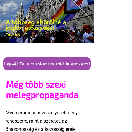
elismerését. Közben az ellenzéken belül
is vita robbant ki arról, hogy vissza
kellene-e vonni a kormány konzervatív
A többség eltörölné a
alkotmánymódosítását
jogkorlátozásokat
Tovább
Legyél Te is munkatársunk! Jelentkezz!
Még több szexi
melegpropaganda
Mert semmi sem veszélyesebb egy
rendszerre, mint a szeretet, az
önazonosság és a közösség ereje.