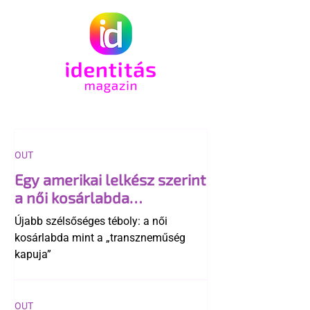
OUT
Egy amerikai lelkész szerint
a női kosárlabda
transzneműséghez vezet
Újabb szélsőséges téboly: a női
kosárlabda mint a „transzneműség
kapuja”
OUT