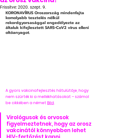
az orosz vakcina?
Frissítve:
2020. szept. 9.
KORONAVÍRUS
 Oroszország mindenfajta 
komolyabb tesztelés nélkül 
rekordgyorsasággal engedélyezte az 
általuk kifejlesztett SARS-CoV2 vírus elleni 
oltóanyagot.
A gyors vakcinafejlesztés hátulütője, hogy 
nem szűrték ki a mellékhatásokat – számol 
be cikkében a német 
Bild
.
Virológusok és orvosok 
figyelmeztetnek, hogy az orosz 
vakcinától könnyebben lehet 
HIV-fertőzést kapni.