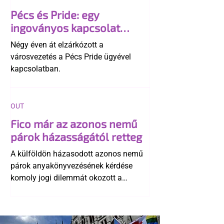
Pécs és Pride: egy
ingoványos kapcsolat
története
Négy éven át elzárkózott a
városvezetés a Pécs Pride ügyével
kapcsolatban.
OUT
Fico már az azonos nemű
párok házasságától retteg
A külföldön házasodott azonos nemű
párok anyakönyvezésének kérdése
komoly jogi dilemmát okozott a
szlovák belügynek, miközben Robert
Fico szerint az alkotmány
egyértelműen tiltja a házasságuk