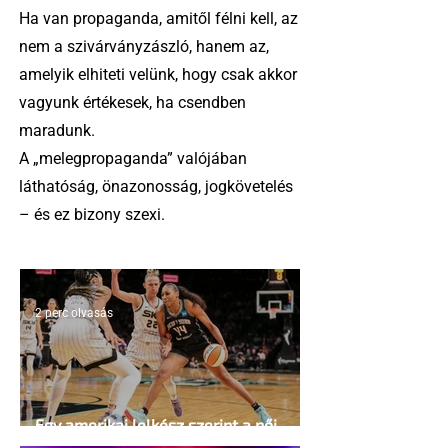
Ha van propaganda, amitől félni kell, az
nem a szivárványzászló, hanem az,
amelyik elhiteti velünk, hogy csak akkor
vagyunk értékesek, ha csendben
maradunk.
A „melegpropaganda” valójában
láthatóság, önazonosság, jogkövetelés
– és ez bizony szexi.
2 perc olvasás
Egy amerikai lelkész szerint a női
kosárlabda transzneműséghez vezet