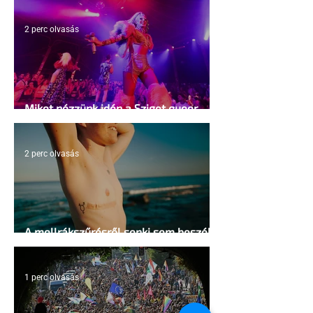
2 perc olvasás
Miket nézzünk idén a Sziget queer
sátrában?
2 perc olvasás
A mellrákszűrésről senki sem beszél a
mellkasi műtétek után - pedig kellene
1 perc olvasás