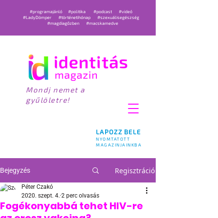
#programajánló
#politika
#podcast
#videó
#LadyDömper
#történetihónap
#szexuálisegészség
#magdiagőzben
#macskamedve
Mondj nemet a
gyűlöletre!
LAPOZZ BELE
NYOMTATOTT
MAGAZINJAINKBA
Regisztráció
Bejegyzés
Péter Czakó
2020. szept. 4.
2 perc olvasás
Fogékonyabbá tehet HIV-re