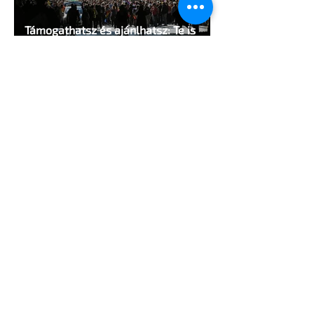
Támogathatsz és ajánlhatsz: Te is
részt vehetsz a Pécs Pride
megvalósításában
1 perc olvasás
Egy HIV-megelőzésről szóló reklámon
akadtak ki konzervatívok az Egyesült
Államokban
5 perc olvasás
A cruising alaprajza - Építészeti
irányelvek a vágy maximalizálására