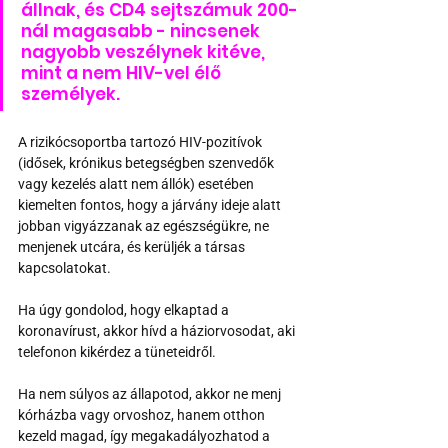
állnak, és CD4 sejtszámuk 200-
nál magasabb - nincsenek 
nagyobb veszélynek kitéve, 
mint a nem HIV-vel élő 
személyek.
A rizikócsoportba tartozó HIV-pozitívok 
(idősek, krónikus betegségben szenvedők 
vagy kezelés alatt nem állók) esetében 
kiemelten fontos, hogy a járvány ideje alatt 
jobban vigyázzanak az egészségükre, ne 
menjenek utcára, és kerüljék a társas 
kapcsolatokat.
Ha úgy gondolod, hogy elkaptad a 
koronavírust, akkor hívd a háziorvosodat, aki 
telefonon kikérdez a tüneteidről. 
Ha nem súlyos az állapotod, akkor ne menj 
kórházba vagy orvoshoz, hanem otthon 
kezeld magad, így megakadályozhatod a 