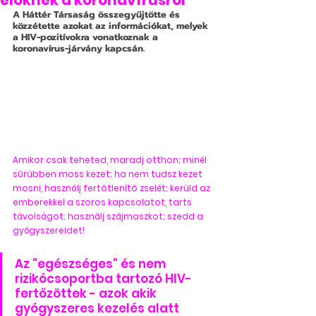
élőknek a koronavírusról
A Háttér Társaság összegyűjtötte és 
közzétette azokat az információkat, melyek 
a HIV-pozitívokra vonatkoznak a 
koronavírus-járvány kapcsán.
Amikor csak teheted, maradj otthon; minél 
sűrűbben moss kezet; ha nem tudsz kezet 
mosni, használj fertőtlenítő zselét; kerüld az 
emberekkel a szoros kapcsolatot, tarts 
távolságot; használj szájmaszkot; szedd a 
gyógyszereidet!
Az "egészséges" és nem 
rizikócsoportba tartozó HIV-
fertőzöttek - azok akik 
gyógyszeres kezelés alatt 