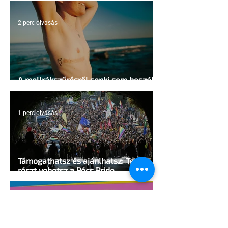
2 perc olvasás
A mellrákszűrésről senki sem beszél a
mellkasi műtétek után - pedig kellene
1 perc olvasás
Támogathatsz és ajánlhatsz: Te is
részt vehetsz a Pécs Pride
megvalósításában
1 perc olvasás