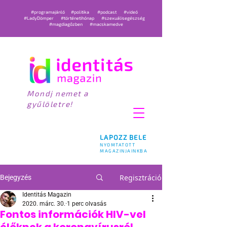
#programajánló
#politika
#podcast
#videó
#LadyDömper
#történetihónap
#szexuálisegészség
#magdiagőzben
#macskamedve
Mondj nemet a
gyűlöletre!
LAPOZZ BELE
NYOMTATOTT
MAGAZINJAINKBA
Regisztráció
Bejegyzés
Identitás Magazin
2020. márc. 30.
1 perc olvasás
Fontos információk HIV-vel