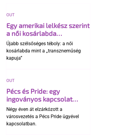
OUT
Egy amerikai lelkész szerint
a női kosárlabda
transzneműséghez vezet
Újabb szélsőséges téboly: a női
kosárlabda mint a „transzneműség
kapuja”
OUT
Pécs és Pride: egy
ingoványos kapcsolat
története
Négy éven át elzárkózott a
városvezetés a Pécs Pride ügyével
kapcsolatban.