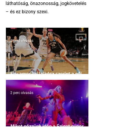
láthatóság, önazonosság, jogkövetelés
– és ez bizony szexi.
2 perc olvasás
Egy amerikai lelkész szerint a női
kosárlabda transzneműséghez vezet
2 perc olvasás
Miket nézzünk idén a Sziget queer
sátrában?