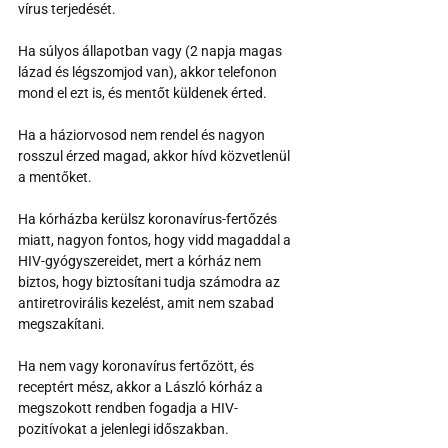
vírus terjedését.
Ha súlyos állapotban vagy (2 napja magas 
lázad és légszomjod van), akkor telefonon 
mond el ezt is, és mentőt küldenek érted. 
Ha a háziorvosod nem rendel és nagyon 
rosszul érzed magad, akkor hívd közvetlenül 
a mentőket.
Ha kórházba kerülsz koronavírus-fertőzés 
miatt, nagyon fontos, hogy vidd magaddal a 
HIV-gyógyszereidet, mert a kórház nem 
biztos, hogy biztosítani tudja számodra az 
antiretrovirális kezelést, amit nem szabad 
megszakítani.
Ha nem vagy koronavírus fertőzött, és 
receptért mész, akkor a László kórház a 
megszokott rendben fogadja a HIV-
pozitívokat a jelenlegi időszakban.