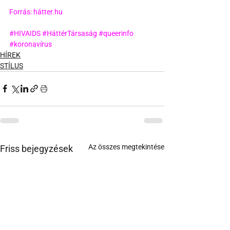
Forrás: hátter.hu
#HIVAIDS
#HáttérTársaság
#queerinfo
#koronavírus
HÍREK
STÍLUS
Az összes megtekintése
Friss bejegyzések