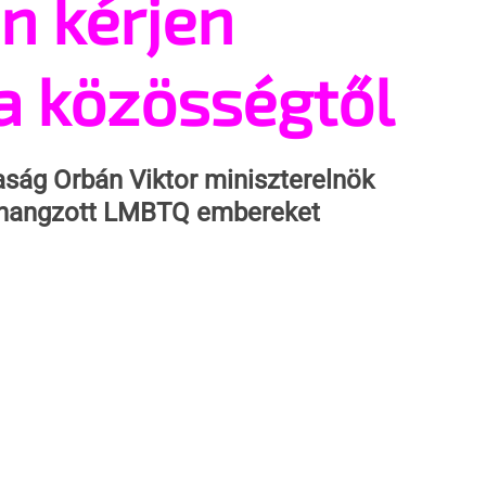
n kérjen
a közösségtől
aság Orbán Viktor miniszterelnök 
lhangzott LMBTQ embereket 