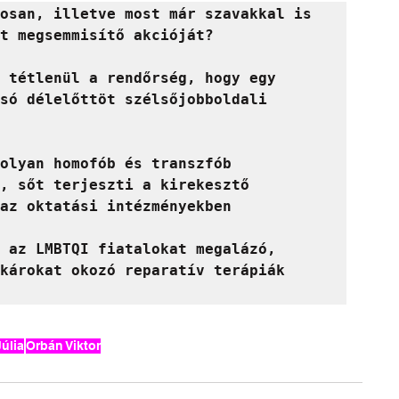
osan, illetve most már szavakkal is 
t megsemmisítő akcióját?

 tétlenül a rendőrség, hogy egy 
só délelőttöt szélsőjobboldali 
olyan homofób és transzfób 
, sőt terjeszti a kirekesztő 
az oktatási intézményekben

 az LMBTQI fiatalokat megalázó, 
károkat okozó reparatív terápiák 
úlia
Orbán Viktor