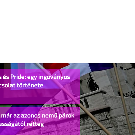
 és Pride: egy ingoványos
csolat története
o már az azonos nemű párok
asságától retteg