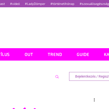
cast
#videó
#LadyDömper
#történetihónap
#szexuálisegészsé
TÍLUS
OUT
TREND
GUIDE
K
Bejelentkezés / Regisz