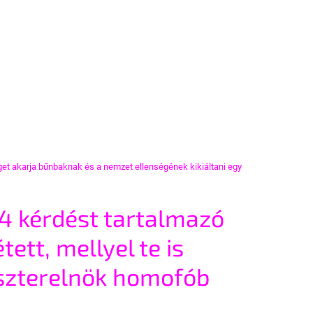
t akarja bűnbaknak és a nemzet ellenségének kikiáltani egy 
 4 kérdést tartalmazó 
tett, mellyel te is 
iszterelnök homofób 