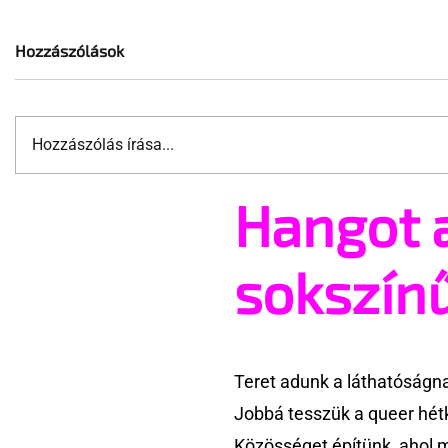
Hozzászólások
Hozzászólás írása...
Hangot 
Terrortámadás árnyékában
A London 
tartják az idei WorldPride-ot
szervezőj
Amszterdamban
ünnepségn
sokszín
eseményt-
törölte vel
Teret adunk a láthatóságn
Jobbá tesszük a queer hét
Közösséget építünk, ahol 