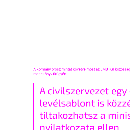
A kormány orosz mintát követve most az LMBTQI közössége
mesekönyv ürügyén.
A civilszervezet egy
levélsablont is közzé
tiltakozhatsz a min
nyilatkozata ellen.