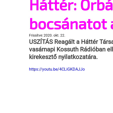
Háttér: Orbá
bocsánatot 
Frissítve:
2020. okt. 22.
USZÍTÁS
 Reagált a Háttér Társ
vasárnapi Kossuth Rádióban e
kirekesztő nyilatkozatára.
https://youtu.be/4CLiGKDAJJo