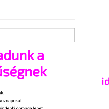
adunk a
Trans+ Pride
Kényszerű száműzetésbe
e nem volt hajlandó
orosz LMBTQ+ sajtó utol
ek nevezni az
nagy hangja
űségnek
 a BBC ezért
e az interjút
ak.
köznapokat.
mindenki önmaga lehet.