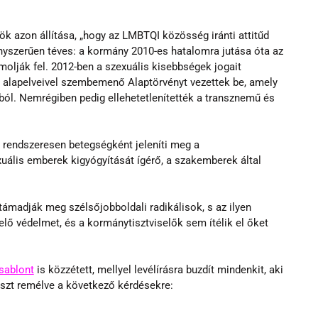
k azon állítása, „hogy az LMBTQI közösség iránti attitűd 
ényszerűen téves: a kormány 2010-es hatalomra jutása óta az 
ják fel. 2012-ben a szexuális kisebbségek jogait 
 alapelveivel szembemenő Alaptörvényt vezettek be, amely 
ól. Nemrégiben pedig ellehetetlenítették a transznemű és 
rendszeresen betegségként jeleníti meg a 
uális emberek kigyógyítását ígérő, a szakemberek által 
madják meg szélsőjobboldali radikálisok, s az ilyen 
lő védelmet, és a kormánytisztviselők sem ítélik el őket 
lsablont
 is közzétett, mellyel levélírásra buzdít mindenkit, aki 
aszt remélve a következő kérdésekre: 