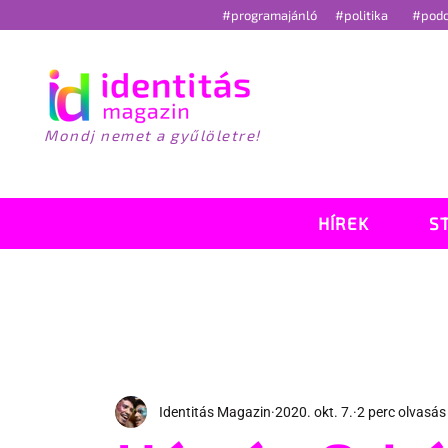
#programajánló
#politika
#pod
Mondj nemet a gyűlöletre!
HÍREK
S
Identitás Magazin
2020. okt. 7.
2 perc olvasás