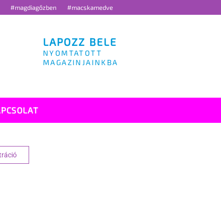
g
#magdiagőzben
#macskamedve
LAPOZZ BELE
NYOMTATOTT
MAGAZINJAINKBA
APCSOLAT
tráció