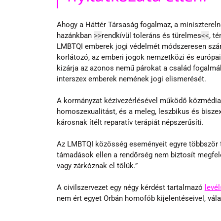
Ahogy a Háttér Társaság fogalmaz, a miniszterelnö
hazánkban 
>>
rendkívül toleráns és türelmes
<<
, t
LMBTQI emberek jogi védelmét módszeresen számol
korlátozó, az emberi jogok nemzetközi és európai
kizárja az azonos nemű párokat a család fogalmáb
interszex emberek nemének jogi elismerését. 
A kormányzat kézivezérlésével működő közmédia 
homoszexualitást, és a meleg, leszbikus és biszex
károsnak ítélt reparatív terápiát népszerűsíti.
Az LMBTQI közösség eseményeit egyre többször tá
támadások ellen a rendőrség nem biztosít megfele
vagy zárkóznak el tőlük.”
A civilszervezet egy négy kérdést tartalmazó 
levé
nem ért egyet Orbán homofób kijelentéseivel, vál