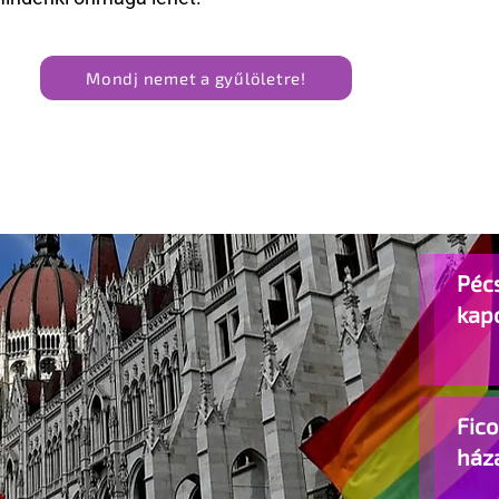
Mondj nemet a gyűlöletre!
Pécs
kap
Fic
ház