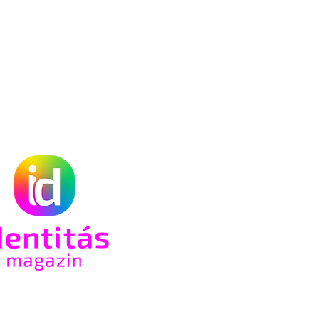
n az
só