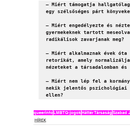
– Miért támogatja hallgatólag
egy szélsőséges párt könyveke
– Miért engedélyezte és nézte
gyermekeknek tartott meseolva
radikálisok zavarjanak meg?

– Miért alkalmaznak évek óta 
retorikát, amely normalizálja
nézeteket a társadalomban és 
– Miért nem lép fel a kormány
nekik jelentős pszichológiai 
ellen?
queerinfo
LMBTQ-jogok
Háttér Társaság
Szabad J
HÍREK