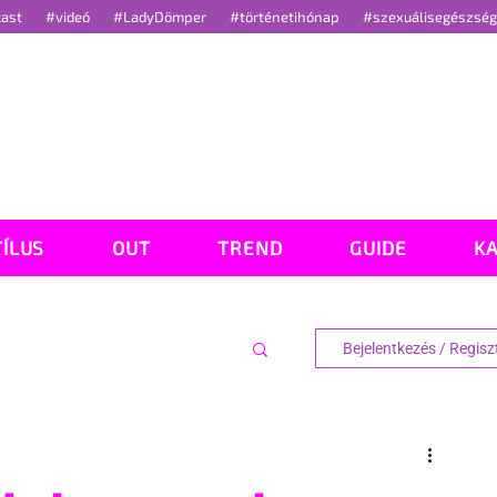
cast
#videó
#LadyDömper
#történetihónap
#szexuálisegészsé
TÍLUS
OUT
TREND
GUIDE
K
Bejelentkezés / Regisz