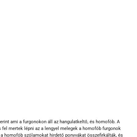
szerint ami a furgonokon áll az hangulatkeltő, és homofób. A 
s fel mertek lépni az a lengyel melegek a homofób furgonok 
k, a homofób szólamokat hirdető ponyvákat összefirkálták, és 