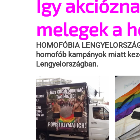
Így akciózna
melegek a h
HOMOFÓBIA LENGYELORSZÁ
homofób kampányok miatt kezd
Lengyelországban.