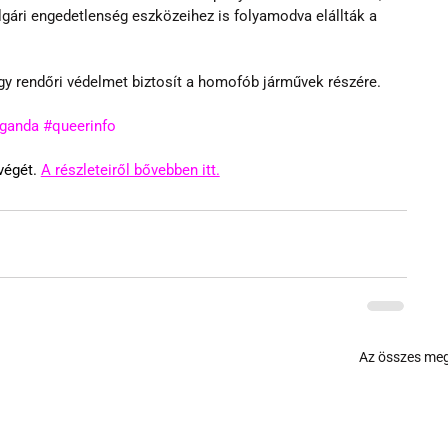
gári engedetlenség eszközeihez is folyamodva elállták a 
ogy rendőri védelmet biztosít a homofób járművek részére.
ganda
#queerinfo
égét. 
A részleteiről bővebben itt.
Az összes meg