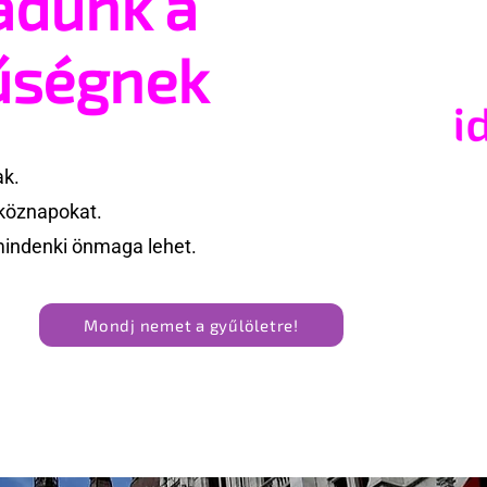
adunk a
t vehetsz a Pécs
reklámon akadt ki egy
valósításában
konzervatív csoport az
űségnek
Egyesült Államokban
ak.
köznapokat.
mindenki önmaga lehet.
Mondj nemet a gyűlöletre!