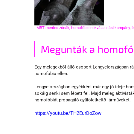
LMBT mentes zónák, homofób elnökválasztási kampány, és g
Megunták a homofób
Egy melegekből álló csoport Lengyelországban rász
homofóbia ellen.
Lengyelországban egyébként már egy jó ideje homo
sokáig senki sem lépett fel. Majd meleg aktivistá
homofóbiát propagáló gyűlöletkeltő járműveket.
https://youtu.be/TH2EurDoZow