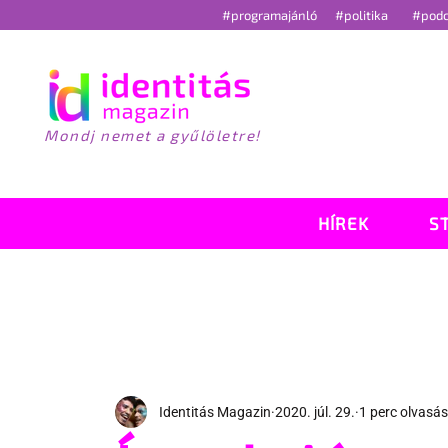
#programajánló
#politika
#pod
Mondj nemet a gyűlöletre!
HÍREK
S
Identitás Magazin
2020. júl. 29.
1 perc olvasás