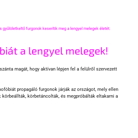
yűlöletkeltő furgonok keserítik meg a lengyel melegek életét.
iát a lengyel melegek!
ánta magát, hogy aktívan lépjen fel a felülről szervezett 
fóbiát propagáló furgonok járják az országot, mely ellen 
k körbeállták, körbetáncolták, és megpróbálták eltakarni a 