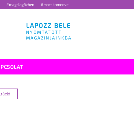
g
#magdiagőzben
#macskamedve
LAPOZZ BELE
NYOMTATOTT
MAGAZINJAINKBA
APCSOLAT
tráció