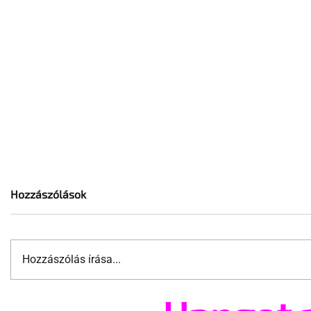
Hozzászólások
Hozzászólás írása...
A mellrákszűrésről senki sem
Támogatha