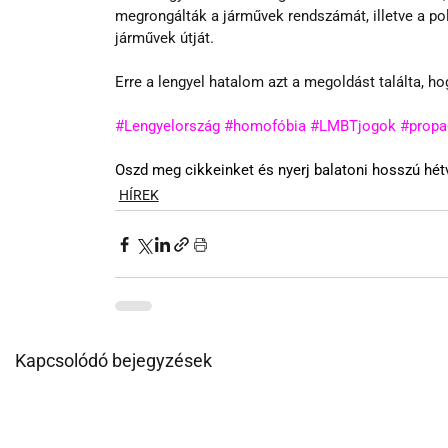
megrongálták a járművek rendszámát, illetve a pol
járművek útját.
Erre a lengyel hatalom azt a megoldást találta, h
#Lengyelország
#homofóbia
#LMBTjogok
#propa
Oszd meg cikkeinket és nyerj balatoni hosszú hétv
HÍREK
Kapcsolódó bejegyzések