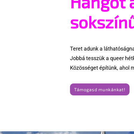
Hangot 
beszél a mellkasi műtétek
Te is rész
után - pedig kellene
Pride meg
sokszín
Teret adunk a láthatóságn
Jobbá tesszük a queer hét
Közösséget építünk, ahol 
Támogasd munkánkat!