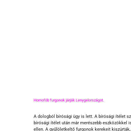
Homofób furgonok járják Lenygelországot.
A dologból bírósági ügy is lett. A bírósági ítélet 
bírósági ítélet után már merészebb eszközökkel i
ellen. A gyűlöletkeltő furgonok kerekeit kiszúrtá