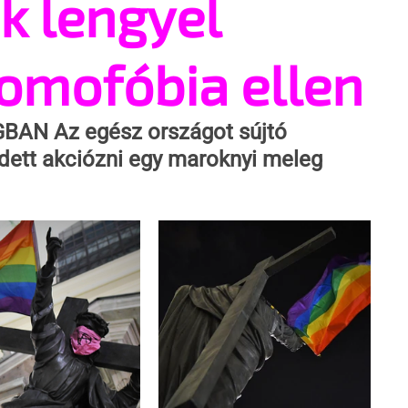
k lengyel
omofóbia ellen
GBAN
 Az egész országot sújtó 
ett akciózni egy maroknyi meleg 