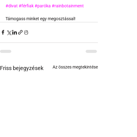
#divat
#férfiak
#paróka
#rainbotainment
Támogass minket egy megosztással!
Az összes megtekintése
Friss bejegyzések