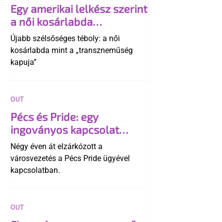
Egy amerikai lelkész szerint
a női kosárlabda
transzneműséghez vezet
Újabb szélsőséges téboly: a női
kosárlabda mint a „transzneműség
kapuja”
OUT
Pécs és Pride: egy
ingoványos kapcsolat
története
Négy éven át elzárkózott a
városvezetés a Pécs Pride ügyével
kapcsolatban.
OUT