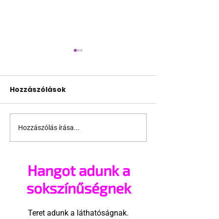
Hozzászólások
Hozzászólás írása...
Miket nézzünk idén a
A mellrákszűr
Sziget queer
senki sem bes
sátrában?
mellkasi műt
Hangot adunk a
után - pedig 
sokszínűségnek
Teret adunk a láthatóságnak.