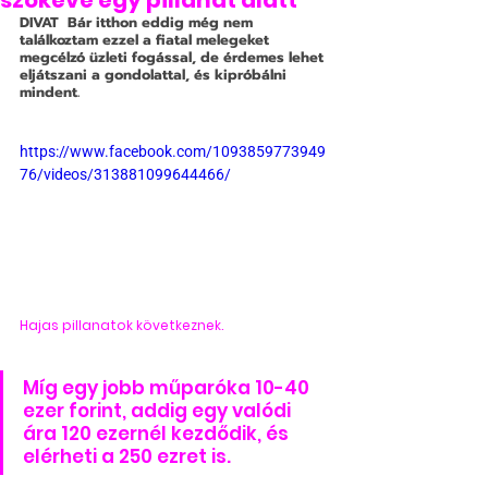
szőkévé egy pillanat alatt
DIVAT
  Bár itthon eddig még nem 
találkoztam ezzel a fiatal melegeket 
megcélzó üzleti fogással, de érdemes lehet 
eljátszani a gondolattal, és kipróbálni 
mindent.
https://www.facebook.com/1093859773949
76/videos/313881099644466/
Hajas pillanatok következnek.
Míg egy jobb műparóka 10-40 
ezer forint, addig egy valódi 
ára 120 ezernél kezdődik, és 
elérheti a 250 ezret is.