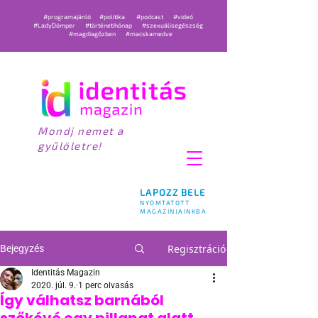
#programajánló
#politika
#podcast
#videó
#LadyDömper
#történetihónap
#szexuálisegészség
#magdiagőzben
#macskamedve
Mondj nemet a
gyűlöletre!
LAPOZZ BELE
NYOMTATOTT
MAGAZINJAINKBA
Regisztráció
Bejegyzés
Identitás Magazin
2020. júl. 9.
1 perc olvasás
Így válhatsz barnából