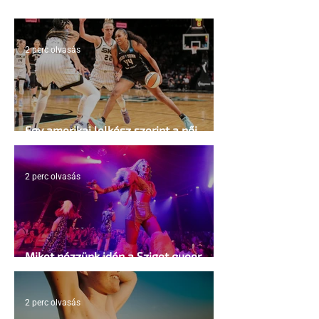
2 perc olvasás
Egy amerikai lelkész szerint a női
kosárlabda transzneműséghez vezet
2 perc olvasás
Miket nézzünk idén a Sziget queer
sátrában?
2 perc olvasás