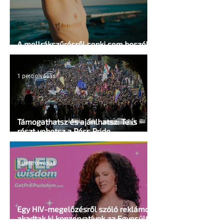
A mellrákszűrésről senki sem beszél a
mellkasi műtétek után - pedig kellene
1 perc olvasás
Támogathatsz és ajánlhatsz: Te is
részt vehetsz a Pécs Pride
megvalósításában
1 perc olvasás
Egy HIV-megelőzésről szóló reklámon
akadtak ki konzervatívok az Egyesült