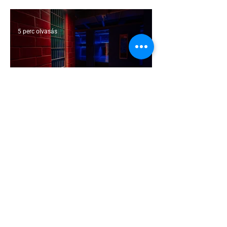
Államokban
5 perc olvasás
A cruising alaprajza - Építészeti
irányelvek a vágy maximalizálására
1 perc olvasás
Jonathan Bailey új szerepben tér
vissza
2 perc olvasás