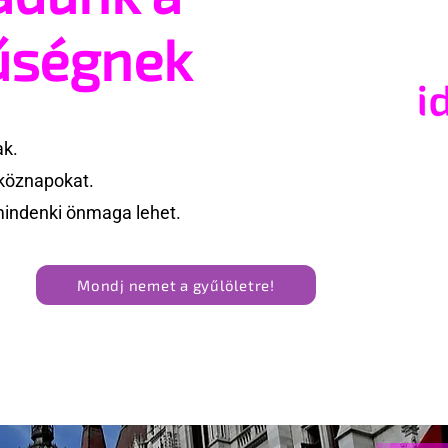
űségnek
ak.
köznapokat.
mindenki önmaga lehet.
Mondj nemet a gyűlöletre!