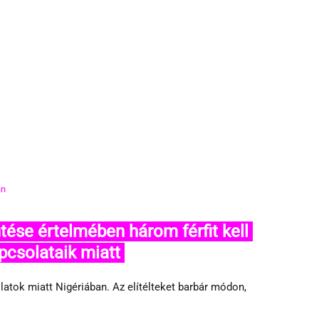
an
pcsolataik miatt 
latok miatt Nigériában. Az elítélteket barbár módon, 