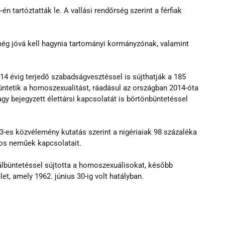
-én tartóztatták le. A vallási rendőrség szerint a férfiak 
ég jóvá kell hagynia tartományi kormányzónak, valamint 
4 évig terjedő szabadságvesztéssel is sújthatják a 185 
büntetik a homoszexualitást, ráadásul az országban 2014-óta 
y bejegyzett élettársi kapcsolatát is börtönbüntetéssel 
3-es közvélemény kutatás szerint a nigériaiak 98 százaléka 
nos neműek kapcsolatait.
lbüntetéssel sújtotta a homoszexuálisokat, később 
et, amely 1962. június 30-ig volt hatályban.