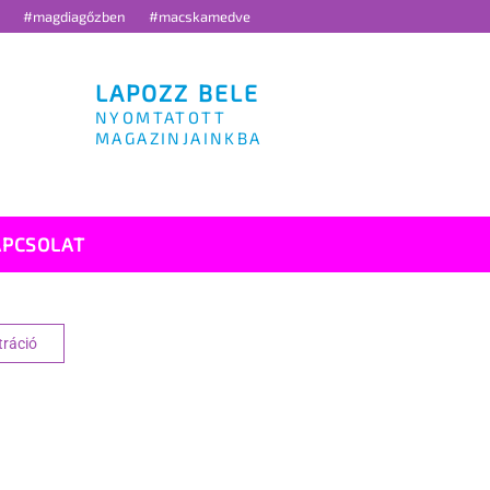
g
#magdiagőzben
#macskamedve
LAPOZZ BELE
NYOMTATOTT
MAGAZINJAINKBA
APCSOLAT
tráció