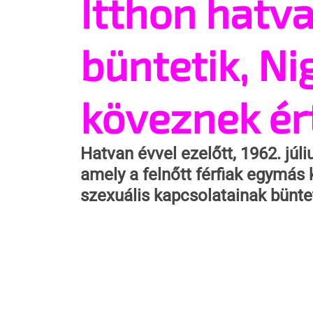
Itthon hatv
büntetik, N
köveznek ér
Hatvan évvel ezelőtt, 1962. júliu
amely a felnőtt férfiak egymás 
szexuális kapcsolatainak bünt