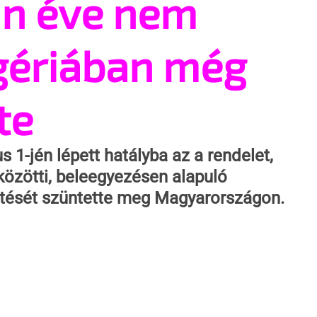
an éve nem
igériában még
te
s 1-jén lépett hatályba az a rendelet, 
közötti, beleegyezésen alapuló 
etését szüntette meg Magyarországon.