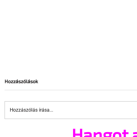
Hozzászólások
Hozzászólás írása...
Hangot 
Mutatjuk az év legmenőbb
Ilyen volt 
melegpropagandáját!
bécsi Prid