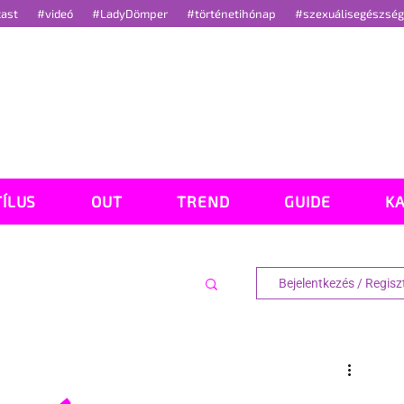
cast
#videó
#LadyDömper
#történetihónap
#szexuálisegészsé
TÍLUS
OUT
TREND
GUIDE
K
Bejelentkezés / Regisz