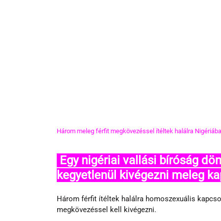
Három meleg férfit megkövezéssel ítéltek halálra Nigériáb
 Egy nigériai vallási bíróság döntése értelmében három férfit kell 
kegyetlenül kivégezni meleg ka
Három férfit ítéltek halálra homoszexuális kapcso
megkövezéssel kell kivégezni.