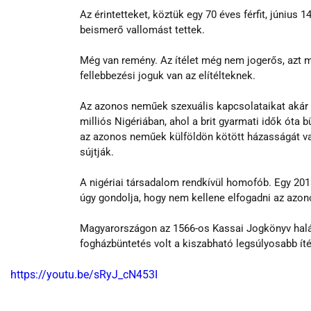
Az érintetteket, köztük egy 70 éves férfit, június 14
beismerő vallomást tettek. 
Még van remény. Az ítélet még nem jogerős, azt m
fellebbezési joguk van az elítélteknek.
Az azonos neműek szexuális kapcsolataikat akár 1
milliós Nigériában, ahol a brit gyarmati idők óta 
az azonos neműek külföldön kötött házasságát vag
sújtják.
A nigériai társadalom rendkívül homofób. Egy 201
úgy gondolja, hogy nem kellene elfogadni az azo
Magyarországon az 1566-os Kassai Jogkönyv halá
fogházbüntetés volt a kiszabható legsúlyosabb ítél
https://youtu.be/sRyJ_cN453I