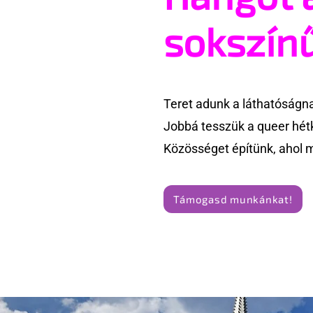
sokszín
Teret adunk a láthatóságn
Jobbá tesszük a queer hét
Közösséget építünk, ahol 
Támogasd munkánkat!