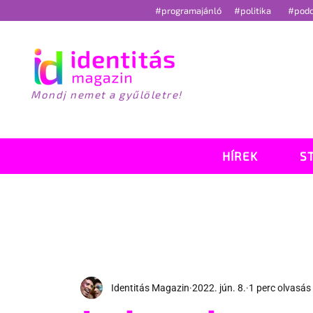
#programajánló
#politika
#pod
Mondj nemet a gyűlöletre!
HÍREK
S
Identitás Magazin
2022. jún. 8.
1 perc olvasás