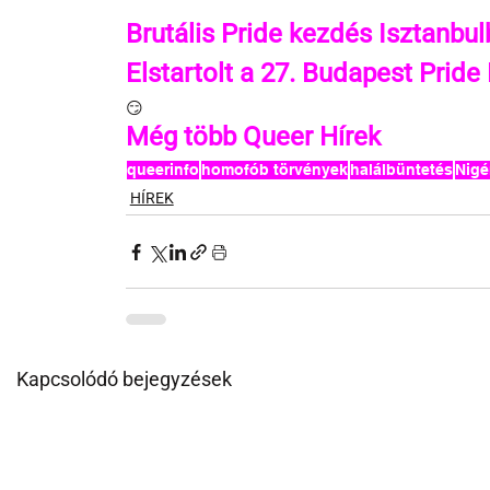
Brutális Pride kezdés Isztanbu
Elstartolt a 27. Budapest Pride 
😏
Még több Queer Hírek
queerinfo
homofób törvények
halálbüntetés
Nigé
HÍREK
Kapcsolódó bejegyzések