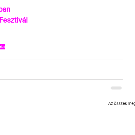
lban
Fesztivál
ria
Az összes meg