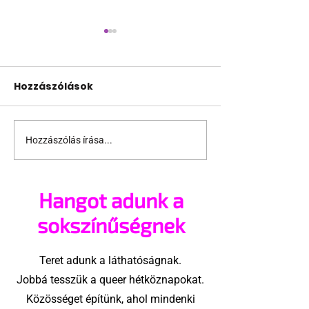
Hozzászólások
Hozzászólás írása...
Szivárványos menüt
A Calvin Klein
dobott piacra a
bemutatta Pr
McDonald's
kollekcióját
Hangot adunk a
sokszínűségnek
Teret adunk a láthatóságnak.
Jobbá tesszük a queer hétköznapokat.
Közösséget építünk, ahol mindenki