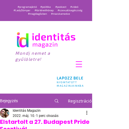
#programajánló
#politika
#podcast
#videó
#LadyDömper
#történetihónap
#szexuálisegészség
#magdiagőzben
#macskamedve
Mondj nemet a
gyűlöletre!
LAPOZZ BELE
NYOMTATOTT
MAGAZINJAINKBA
Regisztráció
Bejegyzés
Identitás Magazin
2022. máj. 10.
1 perc olvasás
Elstartolt a 27. Budapest Pride