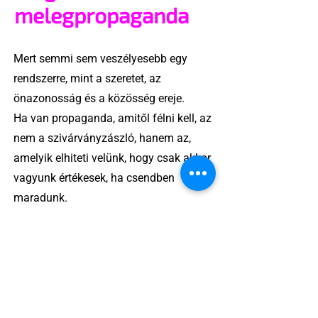
melegpropaganda
Mert semmi sem veszélyesebb egy
rendszerre, mint a szeretet, az
önazonosság és a közösség ereje.
Ha van propaganda, amitől félni kell, az
nem a szivárványzászló, hanem az,
amelyik elhiteti velünk, hogy csak akkor
vagyunk értékesek, ha csendben
maradunk.
A „melegpropaganda” valójában
láthatóság, önazonosság, jogkövetelés
– és ez bizony szexi.