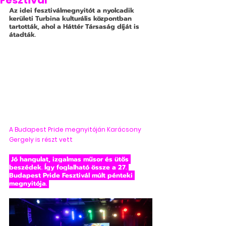
Fesztivál
Az idei fesztiválmegnyitót a nyolcadik 
kerületi Turbina kulturális központban 
tartották, ahol a Háttér Társaság díját is 
átadták.
A Budapest Pride megnyitóján Karácsony 
Gergely is részt vett
 Jó hangulat, izgalmas műsor és ütős 
beszédek. Így foglalható össze a 27. 
Budapest Pride Fesztivál múlt pénteki 
megnyitója. 