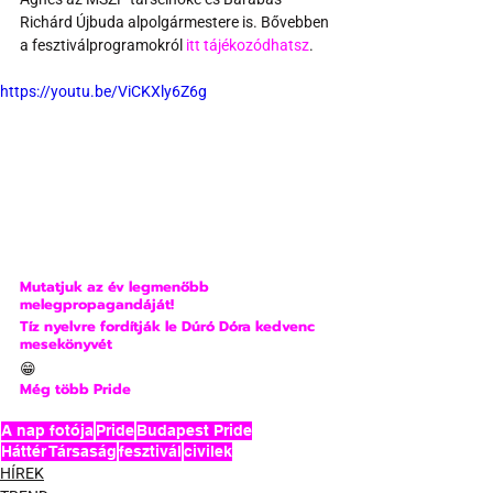
Richárd Újbuda alpolgármestere is. Bővebben 
a fesztiválprogramokról 
itt tájékozódhatsz
.
https://youtu.be/ViCKXly6Z6g
Mutatjuk az év legmenőbb 
melegpropagandáját!
Tíz nyelvre fordítják le Dúró Dóra kedvenc 
mesekönyvét
😁
Még több Pride
A nap fotója
Pride
Budapest Pride
Háttér Társaság
fesztivál
civilek
HÍREK