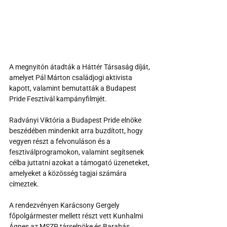
A megnyitón átadták a Háttér Társaság díját, 
amelyet Pál Márton családjogi aktivista 
kapott, valamint bemutatták a Budapest 
Pride Fesztivál kampányfilmjét. 
Radványi Viktória a Budapest Pride elnöke 
beszédében mindenkit arra buzdított, hogy 
vegyen részt a felvonuláson és a 
fesztiválprogramokon, valamint segítsenek 
célba juttatni azokat a támogató üzeneteket, 
amelyeket a közösség tagjai számára 
címeztek. 
A rendezvényen Karácsony Gergely 
főpolgármester mellett részt vett Kunhalmi 
Ágnes az MSZP társelnöke és Barabás 