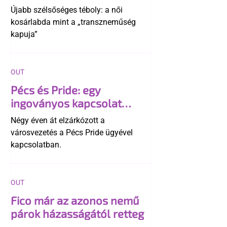
transzneműséghez vezet
Újabb szélsőséges téboly: a női
kosárlabda mint a „transzneműség
kapuja”
OUT
Pécs és Pride: egy
ingoványos kapcsolat
története
Négy éven át elzárkózott a
városvezetés a Pécs Pride ügyével
kapcsolatban.
OUT
Fico már az azonos nemű
párok házasságától retteg