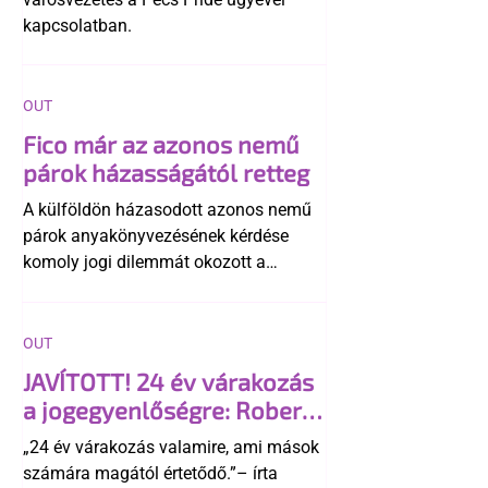
kapcsolatban.
OUT
Fico már az azonos nemű
párok házasságától retteg
A külföldön házasodott azonos nemű
párok anyakönyvezésének kérdése
komoly jogi dilemmát okozott a
szlovák belügynek, miközben Robert
Fico szerint az alkotmány
egyértelműen tiltja a házasságuk
OUT
elismerését. Közben az ellenzéken belül
JAVÍTOTT! 24 év várakozás
is vita robbant ki arról, hogy vissza
a jogegyenlőségre: Robert
kellene-e vonni a kormány konzervatív
Biedroń megindító üzenete
alkotmánymódosítását
„24 év várakozás valamire, ami mások
a lengyel bejegyzett
számára magától értetődő.”– írta