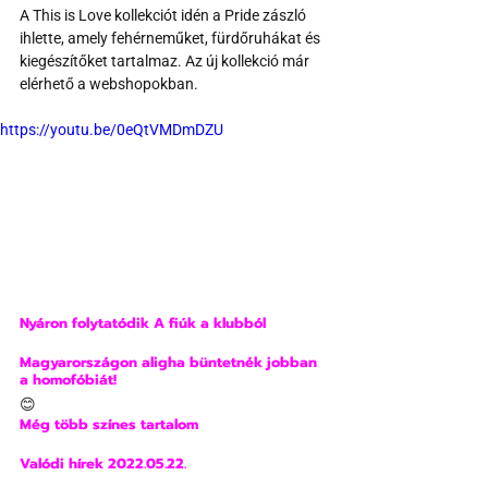
A This is Love kollekciót idén a Pride zászló 
ihlette, amely fehérneműket, fürdőruhákat és 
kiegészítőket tartalmaz. Az új kollekció már 
elérhető a webshopokban. 
https://youtu.be/0eQtVMDmDZU
Nyáron folytatódik A fiúk a klubból
Magyarországon aligha büntetnék jobban 
a homofóbiát!
😊
Még több színes tartalom
Valódi hírek 2022.05.22.     