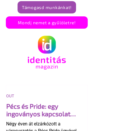
Támogasd munkánkat!
Mondj nemet a gyűlöletre!
OUT
Pécs és Pride: egy
ingoványos kapcsolat
története
Négy éven át elzárkózott a
városvezetés a Pécs Pride ügyével