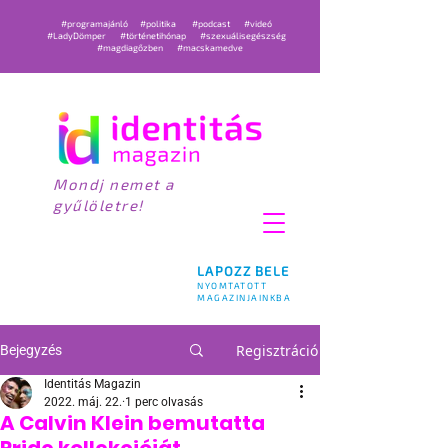
#programajánló
#politika
#podcast
#videó
#LadyDömper
#történetihónap
#szexuálisegészség
#magdiagőzben
#macskamedve
Mondj nemet a
gyűlöletre!
LAPOZZ BELE
NYOMTATOTT
MAGAZINJAINKBA
Regisztráció
Bejegyzés
Identitás Magazin
2022. máj. 22.
1 perc olvasás
A Calvin Klein bemutatta