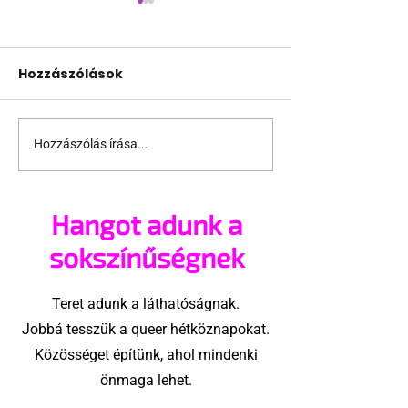
Hozzászólások
Hozzászólás írása...
Ezek voltak a
Ilyen lesz a 27
Történeti Hónap
Budapest Pri
legizgalmasabb
Felvonulás
Hangot adunk a
pillanatai
sokszínűségnek
Teret adunk a láthatóságnak.
Jobbá tesszük a queer hétköznapokat.
Közösséget építünk, ahol mindenki
önmaga lehet.