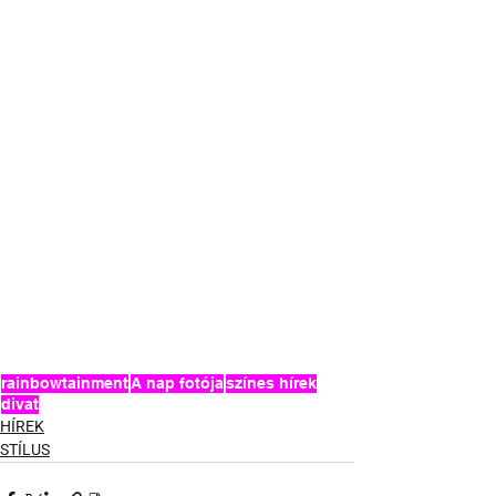
rainbowtainment
A nap fotója
színes hírek
divat
HÍREK
STÍLUS