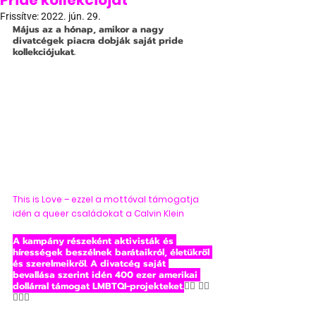
Pride kollekcióját
Frissítve:
2022. jún. 29.
Május az a hónap, amikor a nagy 
divatcégek piacra dobják saját pride 
kollekciójukat.
This is Love – ezzel a mottóval támogatja 
idén a queer családokat a Calvin Klein
A kampány részeként aktivisták és 
hírességek beszélnek barátaikról, életükről 
és szerelmeikről. A divatcég saját 
bevallása szerint idén 400 ezer amerikai 
dollárral támogat LMBTQI-projekteket.
🏳️‍🌈 🏳️‍🌈 
🏳️‍🌈😊