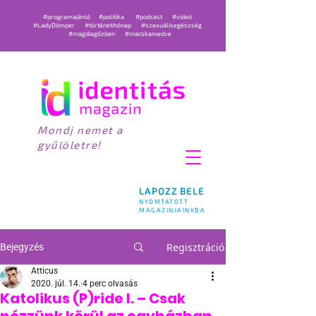
#programajánló
#politika
#podcast
#videó
#LadyDömper
#történetihónap
#szexuálisegészség
#magdiagőzben
#macskamedve
Mondj nemet a
gyűlöletre!
LAPOZZ BELE
NYOMTATOTT
MAGAZINJAINKBA
Regisztráció
Bejegyzés
Atticus
2020. júl. 14.
4 perc olvasás
Katolikus (P)ride I. – Csak