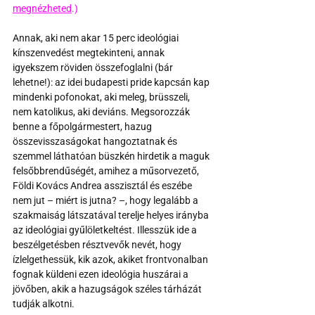
megnézheted
.)
Annak, aki nem akar 15 perc ideológiai 
kínszenvedést megtekinteni, annak 
igyekszem röviden összefoglalni (bár 
lehetne!): az idei budapesti pride kapcsán kap 
mindenki pofonokat, aki meleg, brüsszeli, 
nem katolikus, aki deviáns. Megsorozzák 
benne a főpolgármestert, hazug 
összevisszaságokat hangoztatnak és 
szemmel láthatóan büszkén hirdetik a maguk 
felsőbbrendűségét, amihez a műsorvezető, 
Földi Kovács Andrea asszisztál és eszébe 
nem jut – miért is jutna? –, hogy legalább a 
szakmaiság látszatával terelje helyes irányba 
az ideológiai gyűlöletkeltést. Illesszük ide a 
beszélgetésben résztvevők nevét, hogy 
ízlelgethessük, kik azok, akiket frontvonalban 
fognak küldeni ezen ideológia huszárai a 
jövőben, akik a hazugságok széles tárházát 
tudják alkotni. 