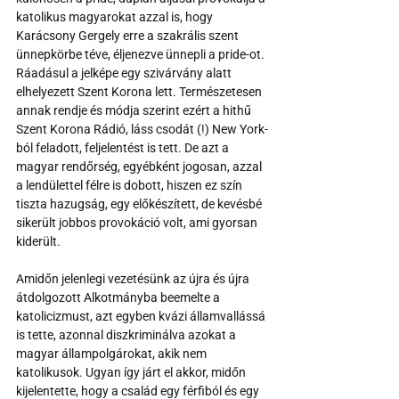
katolikus magyarokat azzal is, hogy 
Karácsony Gergely erre a szakrális szent 
ünnepkörbe téve, éljenezve ünnepli a pride-ot. 
Ráadásul a jelképe egy szivárvány alatt 
elhelyezett Szent Korona lett. Természetesen 
annak rendje és módja szerint ezért a hithű 
Szent Korona Rádió, láss csodát (!) New York-
ból feladott, feljelentést is tett. De azt a 
magyar rendőrség, egyébként jogosan, azzal 
a lendülettel félre is dobott, hiszen ez szín 
tiszta hazugság, egy előkészített, de kevésbé 
sikerült jobbos provokáció volt, ami gyorsan 
kiderült.
Amidőn jelenlegi vezetésünk az újra és újra 
átdolgozott Alkotmányba beemelte a 
katolicizmust, azt egyben kvázi államvallássá 
is tette, azonnal diszkriminálva azokat a 
magyar állampolgárokat, akik nem 
katolikusok. Ugyan így járt el akkor, midőn 
kijelentette, hogy a család egy férfiból és egy 