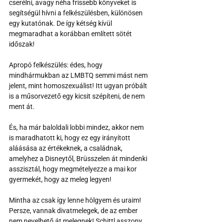
cserélni, avagy néha frissebb könyveket is 
segítségül hívni a felkészülésben, különösen 
egy kutatónak. De így kétség kívül 
megmaradhat a korábban említett sötét 
időszak!
Apropó felkészülés: édes, hogy 
mindhármukban az LMBTQ semmi mást nem 
jelent, mint homoszexuálist! Itt ugyan próbált 
is a műsorvezető egy kicsit szépíteni, de nem 
ment át.
És, ha már baloldali lobbi mindez, akkor nem 
is maradhatott ki, hogy ez egy irányított 
aláásása az értékeknek, a családnak, 
amelyhez a Disneytől, Brüsszelen át mindenki 
asszisztál, hogy megmételyezze a mai kor 
gyermekét, hogy az meleg legyen! 
Mintha az csak így lenne hölgyem és uraim! 
Persze, vannak divatmelegek, de az ember 
nem nevelhető át melegnek! Schittl asszony 