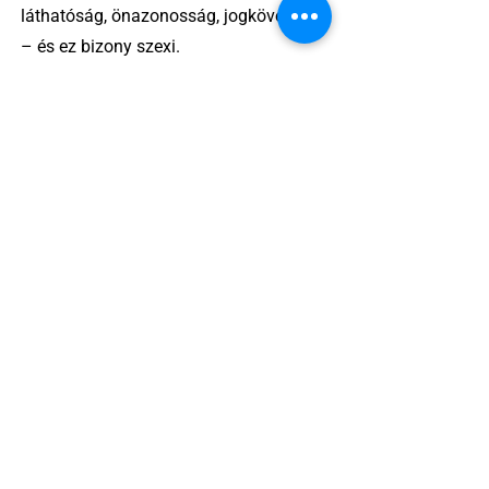
láthatóság, önazonosság, jogkövetelés
– és ez bizony szexi.
2 perc olvasás
Egy amerikai lelkész szerint a női
kosárlabda transzneműséghez vezet
2 perc olvasás
Miket nézzünk idén a Sziget queer