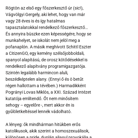
Rögtön az első egy főszerkesztő úr (sic!), 
Vágvölgyi Gergely, aki lehet, hogy van már 
vagy 28 éves is és így hatalmas 
tapasztalatokkal rendelkező főszerkesztő… 
És annyira büszke ezen képességére, hogy se 
munkahelyet, se iskolát nem jelöl meg a 
pofanaplón. A másik meghívott Schittl Eszter 
a CitizenGO, egy kemény szélsőjobboldali, 
spanyol alapítású, de orosz kötődésekkel is 
rendelkező alapítvány programigazgatója. 
Szintén legalább harmincon aluli, 
beszédképtelen alany. (Ennyi ő és ö betűt 
régen hallottam a tévében.) Harmadikként 
Pogrányi Lovas Miklós, a XXI. Század Intézet 
kutatója említendő. Őt nem minősítem 
sehogy – egyelőre -, mert akkor én is 
gyűlöletkeltéssel lennék vádolható.
A lényeg: ők mindhárman hitükben erős 
katolikusok, akik szerint a homoszexuálisok, 
különösen a pride, duplán aljasul provokálja a 