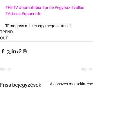
#HírTV
#homofóbia
#pride
#egyház
#vallás
#Atticus
#quuerinfo
Támogass minket egy megosztással!
TREND
OUT
Az összes megtekintése
Friss bejegyzések