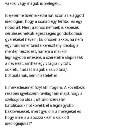
vakok, vagy maguk is melegek…
Ideje lenne túlemelkedni hát azon az elaggott 
ideológián, hogy a család egy férfiből és egy 
nőből áll. Nem, azonos neműek is képesek 
sérülések nélküli, egészséges gondolkodású 
gyerekeket nevelni, különösen akkor, ha nem 
egy fundamentalista keresztény ideológia 
mentén teszik ezt, hanem a mai kor 
legnagyobb értékére, a szeretetre alapozzák 
a nevelést, amihez egy világra nyitott, 
sokrétű, tudást magába szívó talajt 
biztosítanak, némi tisztelettel.
Elmélkedésemet folytatni fogom. A következő 
részben igyekszem rávilágítani majd, hogy a 
szélsőjobb oldali, ultrakonzervatív 
katolikusok hol követik el a legnagyobb 
baklövéseiket, miért gyűlölik a melegeket és 
hogy mire is alapozzák ezt a kisiklott 
ideológiájukat?