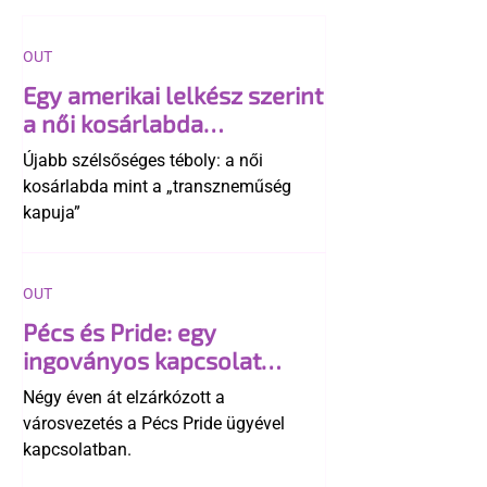
OUT
Egy amerikai lelkész szerint
a női kosárlabda
transzneműséghez vezet
Újabb szélsőséges téboly: a női
kosárlabda mint a „transzneműség
kapuja”
OUT
Pécs és Pride: egy
ingoványos kapcsolat
története
Négy éven át elzárkózott a
városvezetés a Pécs Pride ügyével
kapcsolatban.