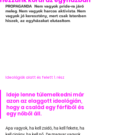
nézzünk körül az egyházban
PROPAGANDA
  Nem vagyok pride-ra járó 
meleg. Nem vagyok harcos aktivista. Nem 
vagyok jó keresztény, mert csak Istenben 
hiszek, az egyházakat elutasítom. 
Ideológiák alatt és felett 1. rész
Ideje lenne túlemelkedni már 
azon az elaggott ideológián, 
hogy a család egy férfiből és 
egy nőből áll. 
Apa vagyok, ha kell zsidó, ha kell fekete, ha 
kell cigány, ha kell nő. De magyar vagyok, 