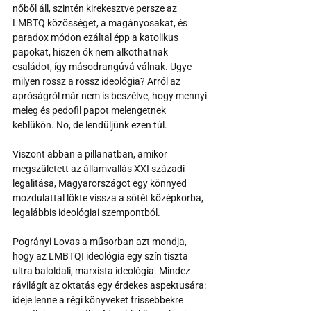
nőből áll, szintén kirekesztve persze az 
LMBTQ közösséget, a magányosakat, és 
paradox módon ezáltal épp a katolikus 
papokat, hiszen ők nem alkothatnak 
családot, így másodrangúvá válnak. Ugye 
milyen rossz a rossz ideológia? Arról az 
apróságról már nem is beszélve, hogy mennyi 
meleg és pedofil papot melengetnek 
keblükön. No, de lendüljünk ezen túl.
Viszont abban a pillanatban, amikor 
megszületett az államvallás XXI századi 
legalitása, Magyarországot egy könnyed 
mozdulattal lökte vissza a sötét középkorba, 
legalábbis ideológiai szempontból.
Pogrányi Lovas a műsorban azt mondja, 
hogy az LMBTQI ideológia egy szín tiszta 
ultra baloldali, marxista ideológia. Mindez 
rávilágít az oktatás egy érdekes aspektusára: 
ideje lenne a régi könyveket frissebbekre 