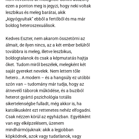
ezen a ponton meg is jegyzi, hogy neki voltak 
leszbikus és meleg barátai, akik 
„kigyógyultak” ebből a fertőből és ma már 
boldog heteroszexuálisok.
Kedves Eszter, nem akarom összetörni az 
álmait, de ilyen nincs, az a két ember belülről 
továbbra is meleg, illetve leszbikus, 
boldogtalanok és csak a képmutatás hajtja 
őket. Tudom miről beszélek, melegként két 
saját gyereket nevelek. Nem lettem tőle 
hetero… A modern – és a hangsúly ez utóbbi 
szón van – tudomány már tudja, hogy az 
átnevelő táborok működése, és a buziból 
heterot gyártó pszichológia totális 
sikertelenségbe fulladt, még akkor is, ha 
katolikusként ezt rettenetes nehéz elfogadni. 
Csak nézzen körül az egyházban. Egyébként 
van egy elképzelésem, üzenem 
mindhármójuknak: akik a legjobban 
köpködnek, azok vagy tudatlanok, vagy 