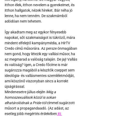
itthon élek, itthon nevelem a gyerekeimet, és 
itthon hallgatok, nézek híreket. Bár néha jó 
lenne, ha nem tenném. De szakmámból 
adódóan nem tehetem.
Így akadtam meg az egykor fényesebb 
napokat, sőt szakmaiságot is tükröző, mára 
mindent elfelejtő kampánymédia, a HírTV 
Credo című műsorára. Az persze önmagában 
nem gond, hogy létezik egy vallási műsor, ha 
az megmarad a valóság talaján. De jaj! Vallás 
és valóság? Igen, a Credo főcíme is már 
sugározza magából a készítők cseppet sem 
ideológia- és vallásmentes szemléletmódját, 
ami köszönő viszonyban sincs a korrekt 
újságírással.
Mindenesetre július elején 
Még a 
homoszexuálisok közül is sokan 
elhatárolódnak a Pride-tól 
címmel sugárzott 
műsort a propagandaadó. (Az adást, az 
esetleg jobb megértés érdekében
 itt 