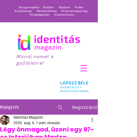
#programajánló
#politika
#podcast
#videó
#LadyDömper
#történetihónap
#szexuálisegészség
#magdiagőzben
#macskamedve
Mondj nemet a
gyűlöletre!
LAPOZZ BELE
NYOMTATOTT
MAGAZINJAINKBA
Regisztráció
Bejegyzés
Identitás Magazin
2020. aug. 6.
1 perc olvasás
Légy önmagad, üzeni egy 97-