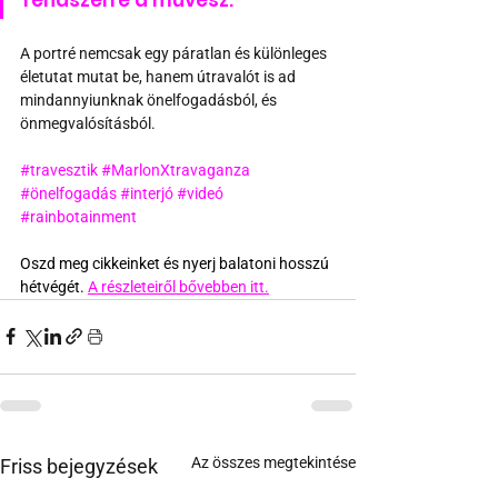
A portré nemcsak egy páratlan és különleges 
életutat mutat be, hanem útravalót is ad 
mindannyiunknak önelfogadásból, és 
önmegvalósításból.
#travesztik
#MarlonXtravaganza
#önelfogadás
#interjó
#videó
#rainbotainment
Oszd meg cikkeinket és nyerj balatoni hosszú 
hétvégét. 
A részleteiről bővebben itt.
Az összes megtekintése
Friss bejegyzések