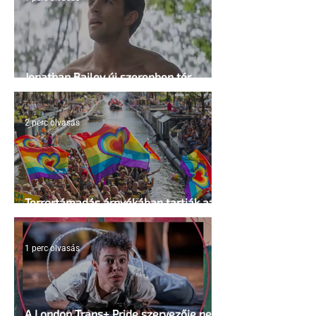
Jonathan Bailey új szerepben tér
vissza
2 perc olvasás
Terrortámadás árnyékában tartják az
idei WorldPride-ot Amszterdamban
1 perc olvasás
A London Trans+ Pride szervezője nem