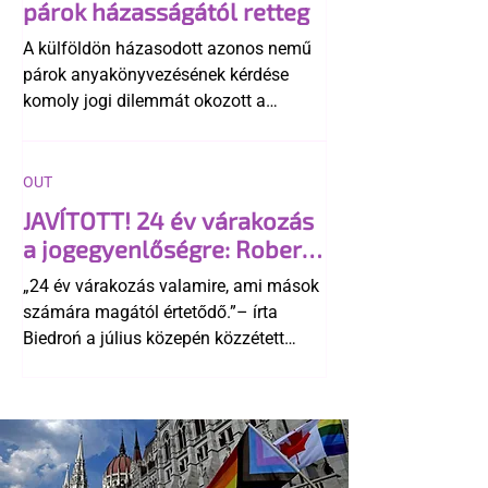
párok házasságától retteg
A külföldön házasodott azonos nemű
párok anyakönyvezésének kérdése
komoly jogi dilemmát okozott a
szlovák belügynek, miközben Robert
Fico szerint az alkotmány
egyértelműen tiltja a házasságuk
OUT
elismerését. Közben az ellenzéken belül
JAVÍTOTT! 24 év várakozás
is vita robbant ki arról, hogy vissza
a jogegyenlőségre: Robert
kellene-e vonni a kormány konzervatív
Biedroń megindító üzenete
alkotmánymódosítását
„24 év várakozás valamire, ami mások
a lengyel bejegyzett
számára magától értetődő.”– írta
élettársi kapcsolatokért
Biedroń a július közepén közzétett
bejegyzésben.