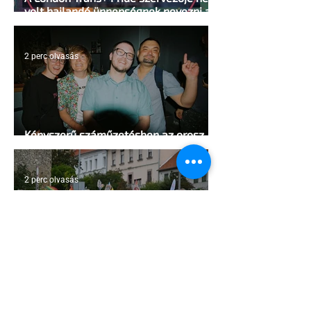
volt hajlandó ünnepségnek nevezni az
eseményt- a BBC ezért törölte vele az
interjút
2 perc olvasás
Kényszerű száműzetésben az orosz
LMBTQ+ sajtó utolsó nagy hangja
2 perc olvasás
Pécs és Pride: egy ingoványos
kapcsolat története
3 perc olvasás