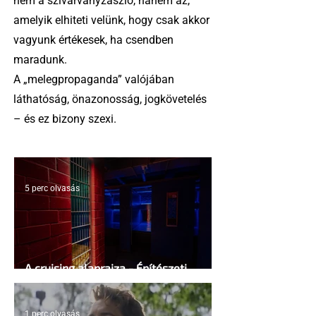
nem a szivárványzászló, hanem az,
amelyik elhiteti velünk, hogy csak akkor
vagyunk értékesek, ha csendben
maradunk.
A „melegpropaganda” valójában
láthatóság, önazonosság, jogkövetelés
– és ez bizony szexi.
5 perc olvasás
A cruising alaprajza - Építészeti
irányelvek a vágy maximalizálására
1 perc olvasás