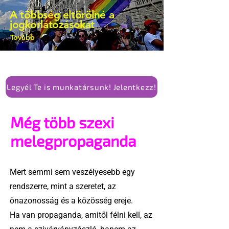
A többség eltörölné a
jogkorlátozásokat
Tovább
Legyél Te is munkatársunk! Jelentkezz!
Még több szexi
melegpropaganda
Mert semmi sem veszélyesebb egy
rendszerre, mint a szeretet, az
önazonosság és a közösség ereje.
Ha van propaganda, amitől félni kell, az