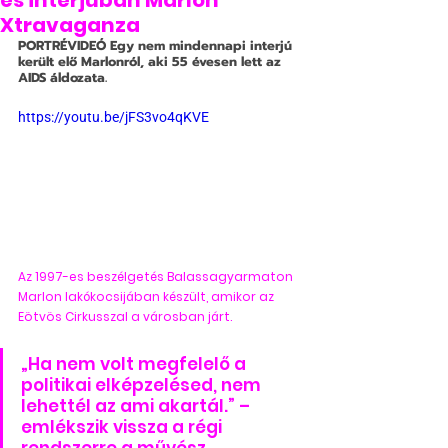
es interjúban Marlon
Xtravaganza
PORTRÉVIDEÓ
 Egy nem mindennapi interjú 
került elő Marlonról, aki 55 évesen lett az 
AIDS áldozata.
https://youtu.be/jFS3vo4qKVE
Az 1997-es beszélgetés Balassagyarmaton 
Marlon lakókocsijában készült, amikor az 
Eötvös Cirkusszal a városban járt.
„Ha nem volt megfelelő a 
politikai elképzelésed, nem 
lehettél az ami akartál.” – 
emlékszik vissza a régi 
rendszerre a művész.