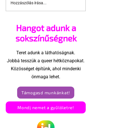
Hozzászólás írása...
Jonathan Bailey új
Terrortámad
szerepben tér vissza
árnyékában t
az idei World
Hangot adunk a
Amszterdam
sokszínűségnek
Teret adunk a láthatóságnak.
Jobbá tesszük a queer hétköznapokat.
Közösséget építünk, ahol mindenki
önmaga lehet.
Támogasd munkánkat!
Mondj nemet a gyűlöletre!