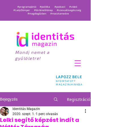
#programajánló
#politika
#podcast
#videó
#LadyDömper
#történetihónap
#szexuálisegészség
#magdiagőzben
#macskamedve
Mondj nemet a
gyűlöletre!
LAPOZZ BELE
NYOMTATOTT
MAGAZINJAINKBA
Regisztráció
Bejegyzés
Identitás Magazin
2020. szept. 1.
1 perc olvasás
Lelki segítő képzést indít a