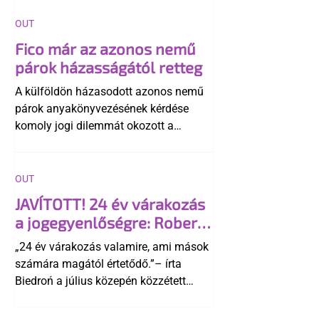
OUT
Fico már az azonos nemű
párok házasságától retteg
A külföldön házasodott azonos nemű
párok anyakönyvezésének kérdése
komoly jogi dilemmát okozott a
szlovák belügynek, miközben Robert
Fico szerint az alkotmány
egyértelműen tiltja a házasságuk
OUT
elismerését. Közben az ellenzéken belül
JAVÍTOTT! 24 év várakozás
is vita robbant ki arról, hogy vissza
a jogegyenlőségre: Robert
kellene-e vonni a kormány konzervatív
Biedroń megindító üzenete
alkotmánymódosítását
„24 év várakozás valamire, ami mások
a lengyel bejegyzett
számára magától értetődő.”– írta
élettársi kapcsolatokért
Biedroń a július közepén közzétett
bejegyzésben.