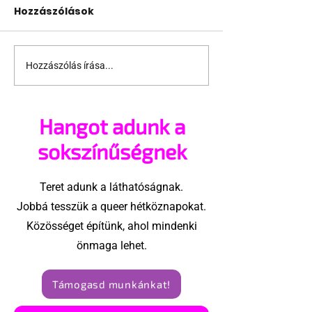
Hozzászólások
Hozzászólás írása...
Támogathatsz és
Egy HIV-mege
ajánlhatsz: Te is részt
szóló reklám
vehetsz a Pécs Pride
ki egy konzer
Hangot adunk a
megvalósításában
csoport az Eg
Államokban
sokszínűségnek
Teret adunk a láthatóságnak.
Jobbá tesszük a queer hétköznapokat.
Közösséget építünk, ahol mindenki
önmaga lehet.
Támogasd munkánkat!