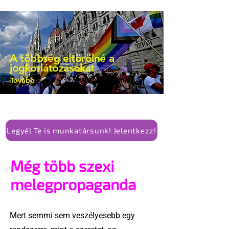
A többség eltörölné a
jogkorlátozásokat
Tovább
Legyél Te is munkatársunk! Jelentkezz!
Még több szexi
melegpropaganda
Mert semmi sem veszélyesebb egy