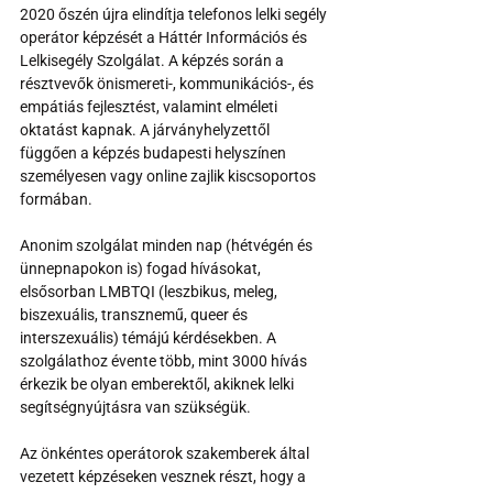
2020 őszén újra elindítja telefonos lelki segély 
operátor képzését a Háttér Információs és 
Lelkisegély Szolgálat. A képzés során a 
résztvevők önismereti-, kommunikációs-, és 
empátiás fejlesztést, valamint elméleti 
oktatást kapnak. A járványhelyzettől 
függően a képzés budapesti helyszínen 
személyesen vagy online zajlik kiscsoportos 
formában.
Anonim szolgálat minden nap (hétvégén és 
ünnepnapokon is) fogad hívásokat, 
elsősorban LMBTQI (leszbikus, meleg, 
biszexuális, transznemű, queer és 
interszexuális) témájú kérdésekben. A 
szolgálathoz évente több, mint 3000 hívás 
érkezik be olyan emberektől, akiknek lelki 
segítségnyújtásra van szükségük.
Az önkéntes operátorok szakemberek által 
vezetett képzéseken vesznek részt, hogy a 