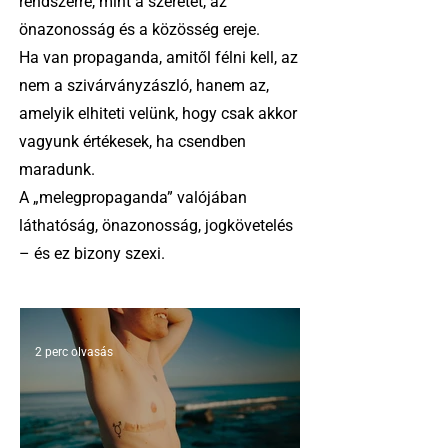
rendszerre, mint a szeretet, az
önazonosság és a közösség ereje.
Ha van propaganda, amitől félni kell, az
nem a szivárványzászló, hanem az,
amelyik elhiteti velünk, hogy csak akkor
vagyunk értékesek, ha csendben
maradunk.
A „melegpropaganda” valójában
láthatóság, önazonosság, jogkövetelés
– és ez bizony szexi.
2 perc olvasás