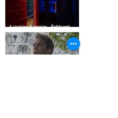
A cruising alaprajza - Építészeti
irányelvek a vágy maximalizálására
1 perc olvasás
Jonathan Bailey új szerepben tér
vissza
2 perc olvasás