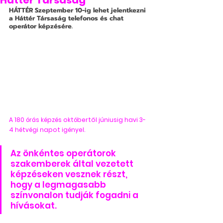
Háttér Társaság
HÁTTÉR
 Szeptember 10-ig lehet jelentkezni 
a Háttér Társaság telefonos és chat 
operátor képzésére.
A 180 órás képzés októbertől júniusig havi 3-
4 hétvégi napot igényel.
Az önkéntes operátorok 
szakemberek által vezetett 
képzéseken vesznek részt, 
hogy a legmagasabb 
színvonalon tudják fogadni a 
hívásokat.