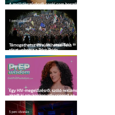
A mellrákszűrésről senki sem beszél a
mellkasi műtétek után - pedig kellene
1 perc olvasás
Támogathatsz és ajánlhatsz: Te is
részt vehetsz a Pécs Pride
megvalósításában
1 perc olvasás
Egy HIV-megelőzésről szóló reklámon
akadt ki egy konzervatív csoport az
Egyesült Államokban
5 perc olvasás