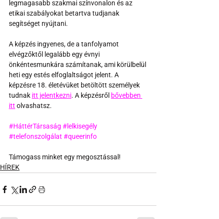
legmagasabb szakmai színvonalon és az 
etikai szabályokat betartva tudjanak 
segítséget nyújtani. 
A képzés ingyenes, de a tanfolyamot 
elvégzőktől legalább egy évnyi 
önkéntesmunkára számítanak, ami körülbelül 
heti egy estés elfoglaltságot jelent. A 
képzésre 18. életévüket betöltött személyek 
tudnak 
itt jelentkezni
. A képzésről 
bővebben 
itt
 olvashatsz.
#HáttérTársaság
#lelkisegély
#telefonszolgálat
#queerinfo
Támogass minket egy megosztással!
HÍREK