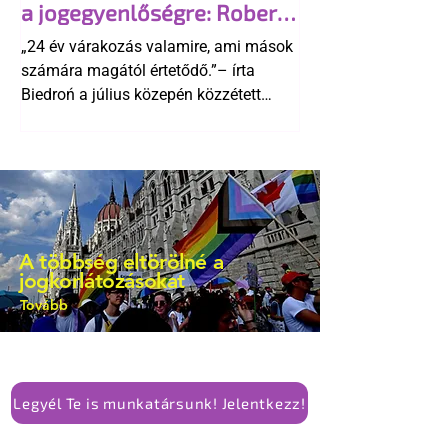
a jogegyenlőségre: Robert
kellene-e vonni a kormány konzervatív
Biedroń megindító üzenete
alkotmánymódosítását
„24 év várakozás valamire, ami mások
a lengyel bejegyzett
számára magától értetődő.”– írta
élettársi kapcsolatokért
Biedroń a július közepén közzétett
bejegyzésben.
A többség eltörölné a
jogkorlátozásokat
Tovább
Legyél Te is munkatársunk! Jelentkezz!