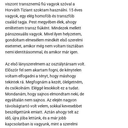
viszont transznemű fiú vagyok szóval a 
Horváth Tiziant szoktam használni. 15 éves 
vagyok, egy elég homofób és transzfób 
család tagja. Pest megyében élek, ahogy 
említettem transz fiúként. Mindezek mellett 
pánszexuális vagyok. Mivel ilyen helyzetem, 
gondoltam elmesélem mindkét első szerelmi 
esetemet, amikor még nem voltam tisztában 
nemi identitásommal, és amikor már igen. 
Az első lányszerelmem az osztálytársam volt. 
Először fel sem akartam fogni, de kénytelen 
voltam elfogadni a tényt, hogy máshogy 
tekintek rá. Megfognám a kezét, ölelgetném, 
és csókolnám. Eléggé lesokkolt ez a tudat. 
Mondanám, hogy sajnos elmondtam neki, de 
egyáltalán nem sajnos. Az elején nagyon 
távolságtartó volt velem, sokkal kevesebbet 
beszélgettünk emiatt. Aztán ahogy telt az 
idő, újra jóba lettünk, és a már jobb 
kapcsolatban is vagyunk, mint a szerelmi 