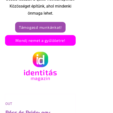
Közösséget építünk, ahol mindenki
önmaga lehet.
Támogasd munkánkat!
Mondj nemet a gyűlöletre!
OUT
Pécs és Pride: egy