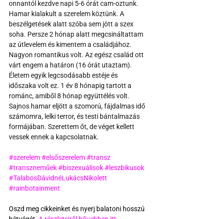
onnantól kezdve napi 5-6 órát cam-oztunk. 
Hamar kialakult a szerelem köztünk. A 
beszélgetések alatt szóba sem jött a szex 
soha. Persze 2 hónap alatt megcsináltattam 
az útlevelem és kimentem a családjához. 
Nagyon romantikus volt. Az egész család ott 
várt engem a határon (16 órát utaztam). 
Életem egyik legcsodásabb estéje és 
időszaka volt ez. 1 év 8 hónapig tartott a 
románc, amiből 8 hónap együttélés volt. 
Sajnos hamar eljött a szomorú, fájdalmas idő 
számomra, lelki terror, és testi bántalmazás 
formájában. Szerettem őt, de véget kellett 
vessek ennek a kapcsolatnak. 
#szerelem
#elsőszerelem
#transz
#transzneműek
#biszexuálisok
#leszbikusok
#TalabosDávidnéLukácsNikolett
#rainbotainment
Oszd meg cikkeinket és nyerj balatoni hosszú 