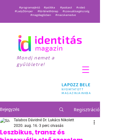
#programajánló
#politika
#podcast
#videó
#LadyDömper
#történetihónap
#szexuálisegészség
#magdiagőzben
#macskamedve
Mondj nemet a
gyűlöletre!
LAPOZZ BELE
NYOMTATOTT
MAGAZINJAINKBA
Regisztráció
Bejegyzés
Talabos Dávidné Dr. Lukács Nikolett
2020. aug. 16.
3 perc olvasás
Leszbikus, transz és