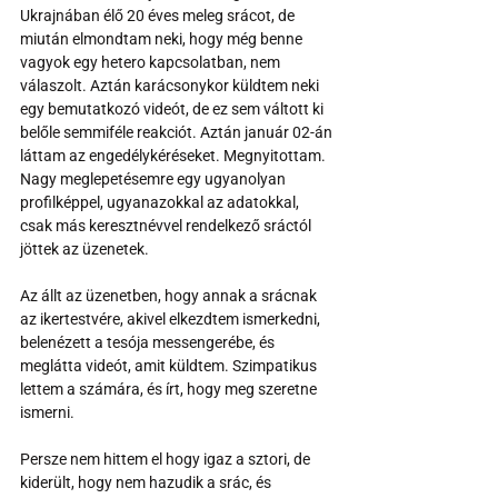
Ukrajnában élő 20 éves meleg srácot, de 
miután elmondtam neki, hogy még benne 
vagyok egy hetero kapcsolatban, nem 
válaszolt. Aztán karácsonykor küldtem neki 
egy bemutatkozó videót, de ez sem váltott ki 
belőle semmiféle reakciót. Aztán január 02-án 
láttam az engedélykéréseket. Megnyitottam. 
Nagy meglepetésemre egy ugyanolyan 
profilképpel, ugyanazokkal az adatokkal, 
csak más keresztnévvel rendelkező sráctól 
jöttek az üzenetek.
Az állt az üzenetben, hogy annak a srácnak 
az ikertestvére, akivel elkezdtem ismerkedni, 
belenézett a tesója messengerébe, és 
meglátta videót, amit küldtem. Szimpatikus 
lettem a számára, és írt, hogy meg szeretne 
ismerni. 
Persze nem hittem el hogy igaz a sztori, de 
kiderült, hogy nem hazudik a srác, és 