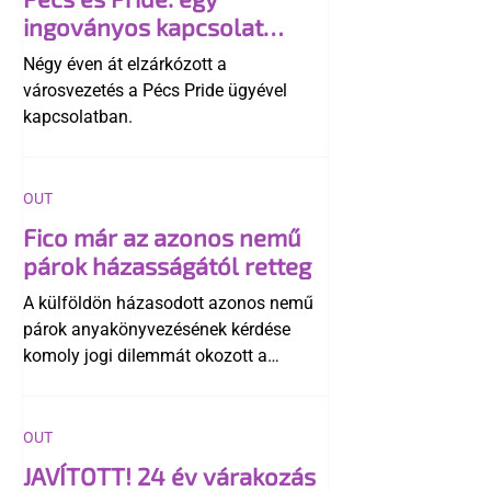
ingoványos kapcsolat
története
Négy éven át elzárkózott a
városvezetés a Pécs Pride ügyével
kapcsolatban.
OUT
Fico már az azonos nemű
párok házasságától retteg
A külföldön házasodott azonos nemű
párok anyakönyvezésének kérdése
komoly jogi dilemmát okozott a
szlovák belügynek, miközben Robert
Fico szerint az alkotmány
egyértelműen tiltja a házasságuk
OUT
elismerését. Közben az ellenzéken belül
JAVÍTOTT! 24 év várakozás
is vita robbant ki arról, hogy vissza