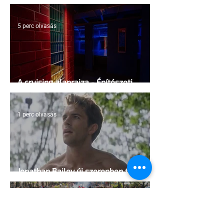
5 perc olvasás
A cruising alaprajza - Építészeti
irányelvek a vágy maximalizálására
1 perc olvasás
Jonathan Bailey új szerepben tér
vissza
2 perc olvasás