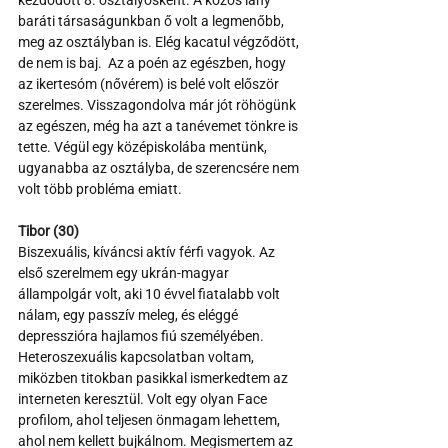
kezdődött 8. osztályosként. A közös lány 
baráti társaságunkban ő volt a legmenőbb, 
meg az osztályban is. Elég kacatul végződött, 
de nem is baj.  Az a poén az egészben, hogy 
az ikertesóm (nővérem) is belé volt először 
szerelmes. Visszagondolva már jót röhögünk 
az egészen, még ha azt a tanévemet tönkre is 
tette. Végül egy középiskolába mentünk, 
ugyanabba az osztályba, de szerencsére nem 
volt több probléma emiatt.
Tibor (30)
Biszexuális, kíváncsi aktív férfi vagyok. Az 
első szerelmem egy ukrán-magyar 
állampolgár volt, aki 10 évvel fiatalabb volt 
nálam, egy passzív meleg, és eléggé 
depresszióra hajlamos fiú személyében. 
Heteroszexuális kapcsolatban voltam, 
miközben titokban pasikkal ismerkedtem az 
interneten keresztül. Volt egy olyan Face 
profilom, ahol teljesen önmagam lehettem, 
ahol nem kellett bujkálnom. Megismertem az 