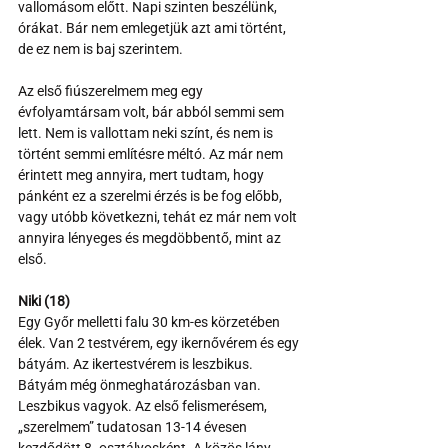
vallomásom előtt. Napi szinten beszélünk, 
órákat. Bár nem emlegetjük azt ami történt, 
de ez nem is baj szerintem. 
Az első fiúszerelmem meg egy 
évfolyamtársam volt, bár abból semmi sem 
lett. Nem is vallottam neki színt, és nem is 
történt semmi említésre méltó. Az már nem 
érintett meg annyira, mert tudtam, hogy 
pánként ez a szerelmi érzés is be fog előbb, 
vagy utóbb következni, tehát ez már nem volt 
annyira lényeges és megdöbbentő, mint az 
első.
Niki (18)
Egy Győr melletti falu 30 km-es körzetében 
élek. Van 2 testvérem, egy ikernővérem és egy 
bátyám. Az ikertestvérem is leszbikus. 
Bátyám még önmeghatározásban van. 
Leszbikus vagyok. Az első felismerésem, 
„szerelmem” tudatosan 13-14 évesen 