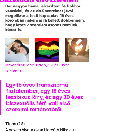
biszexuális első szerelem
Bár nagyon hamar elkezdtem férfiakhoz 
vonzódni, és az első szerelmet jóval 
megelőzte a testi kapcsolat, 16 éves 
koromban nekem is rá kellett döbbennem, 
hogy létezik szerelem azonos neműek 
között is.
Ismerjétek meg Tizian, Niki és Tibor 
történetét.
Egy 15 éves transznemű 
fiatalember, egy 18 éves 
leszbikus lány, és egy 30 éves 
biszexuális férfi vall első 
szerelmi történetéről.
Tizian (15)
A nevem hivatalosan Horváth Nikoletta, 