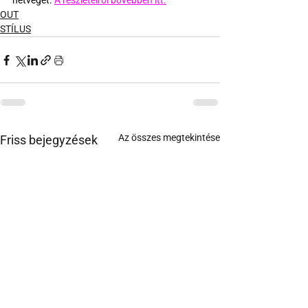
hétvégét. 
A részleteiről bővebben itt.
OUT
STÍLUS
Az összes megtekintése
Friss bejegyzések