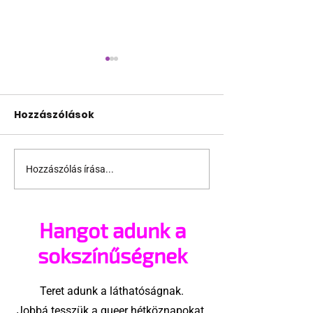
Hozzászólások
Hozzászólás írása...
Pécs és Pride: egy
Fico már az a
ingoványos
nemű párok
kapcsolat története
házasságától
Hangot adunk a
sokszínűségnek
Teret adunk a láthatóságnak.
Jobbá tesszük a queer hétköznapokat.