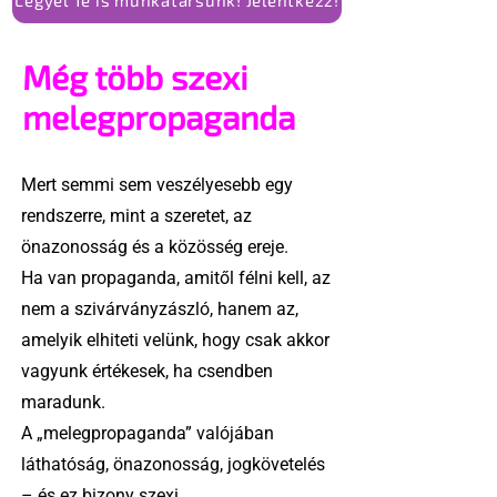
Még több szexi
melegpropaganda
Mert semmi sem veszélyesebb egy
rendszerre, mint a szeretet, az
önazonosság és a közösség ereje.
Ha van propaganda, amitől félni kell, az
nem a szivárványzászló, hanem az,
amelyik elhiteti velünk, hogy csak akkor
vagyunk értékesek, ha csendben
maradunk.
A „melegpropaganda” valójában
láthatóság, önazonosság, jogkövetelés
– és ez bizony szexi.