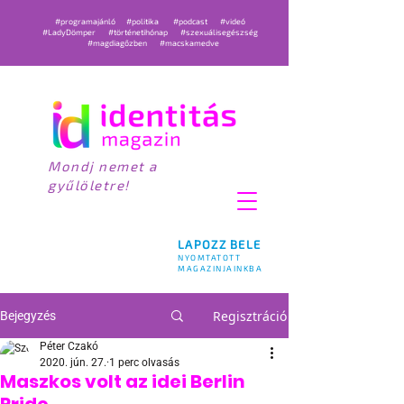
#programajánló
#politika
#podcast
#videó
#LadyDömper
#történetihónap
#szexuálisegészség
#magdiagőzben
#macskamedve
Mondj nemet a
gyűlöletre!
LAPOZZ BELE
NYOMTATOTT
MAGAZINJAINKBA
Regisztráció
Bejegyzés
Péter Czakó
2020. jún. 27.
1 perc olvasás
Maszkos volt az idei Berlin