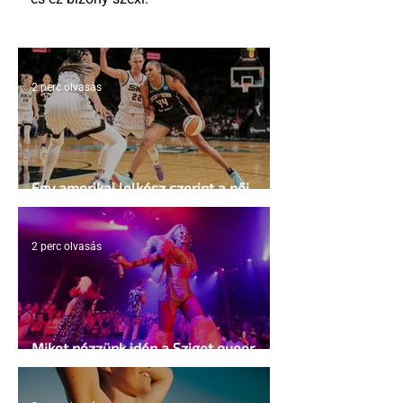
2 perc olvasás
Egy amerikai lelkész szerint a női
kosárlabda transzneműséghez vezet
2 perc olvasás
Miket nézzünk idén a Sziget queer
sátrában?