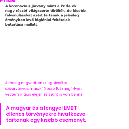
Pride
A koronavírus járvány miatt a Pride-ok 
nagy részét világszerte törölték, de kisebb 
felvonulásokat azért tartanak a jelenleg 
érvényben levő higiéniai feltételek 
betartása mellett.
A meleg negyedben a legolcsóbb 
szivárványos maszk 10 euró. Ezt még 14-ért 
vettem május elején és szűrő is van benne.
A magyar és a lengyel LMBT-
ellenes törvényekre hivatkozva 
tartanak egy kisebb eseményt.