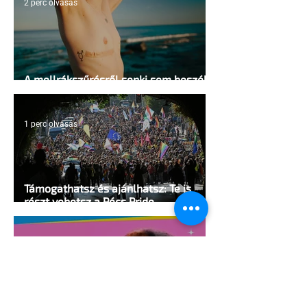
2 perc olvasás
A mellrákszűrésről senki sem beszél a
mellkasi műtétek után - pedig kellene
1 perc olvasás
Támogathatsz és ajánlhatsz: Te is
részt vehetsz a Pécs Pride
megvalósításában
1 perc olvasás