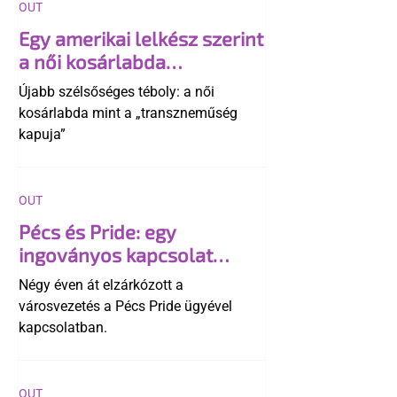
OUT
Egy amerikai lelkész szerint
a női kosárlabda
transzneműséghez vezet
Újabb szélsőséges téboly: a női
kosárlabda mint a „transzneműség
kapuja”
OUT
Pécs és Pride: egy
ingoványos kapcsolat
története
Négy éven át elzárkózott a
városvezetés a Pécs Pride ügyével
kapcsolatban.
OUT