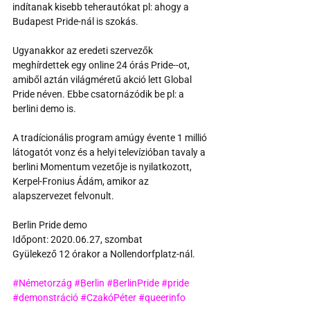
indítanak kisebb teherautókat pl: ahogy a 
Budapest Pride-nál is szokás.
Ugyanakkor az eredeti szervezők 
meghírdettek egy online 24 órás Pride--ot, 
amiből aztán világméretű akció lett Global 
Pride néven. Ebbe csatornázódik be pl: a 
berlini demo is. 
A tradícionális program amúgy évente 1 millió 
látogatót vonz és a helyi televízióban tavaly a 
berlini Momentum vezetője is nyilatkozott, 
Kerpel-Fronius Ádám, amikor az 
alapszervezet felvonult.
Berlin Pride demo
Időpont: 2020.06.27, szombat
Gyülekező 12 órakor a Nollendorfplatz-nál.
#Németorzág
#Berlin
#BerlinPride
#pride
#demonstráció
#CzakóPéter
#queerinfo