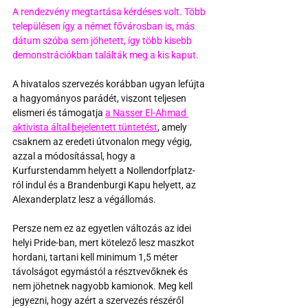
A rendezvény megtartása kérdéses volt. Több 
településen így a német fővárosban is, más 
dátum szóba sem jöhetett, így több kisebb 
demonstrációkban találták meg a kis kaput.
A hivatalos szervezés korábban ugyan lefújta 
a hagyományos parádét, viszont teljesen 
elismeri és támogatja 
a Nasser El-Ahmad 
aktivista által bejelentett tüntetést
, amely 
csaknem az eredeti útvonalon megy végig, 
azzal a módosítással, hogy a 
Kurfurstendamm helyett a Nollendorfplatz-
ról indul és a Brandenburgi Kapu helyett, az 
Alexanderplatz lesz a végállomás.
Persze nem ez az egyetlen változás az idei 
helyi Pride-ban, mert kötelező lesz maszkot 
hordani, tartani kell minimum 1,5 méter 
távolságot egymástól a résztvevőknek és 
nem jöhetnek nagyobb kamionok. Meg kell 
jegyezni, hogy azért a szervezés részéről 