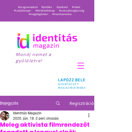
#programajánló
#politika
#podcast
#videó
#LadyDömper
#történetihónap
#szexuálisegészség
#magdiagőzben
#macskamedve
Mondj nemet a
gyűlöletre!
LAPOZZ BELE
NYOMTATOTT
MAGAZINJAINKBA
Regisztráció
Bejegyzés
Identitás Magazin
2020. jún. 18.
2 perc olvasás
Meleg aktivista filmrendezőt