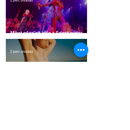
2 perc olvasás
Miket nézzünk idén a Sziget queer
sátrában?
2 perc olvasás
A mellrákszűrésről senki sem beszél a
mellkasi műtétek után - pedig kellene
1 perc olvasás