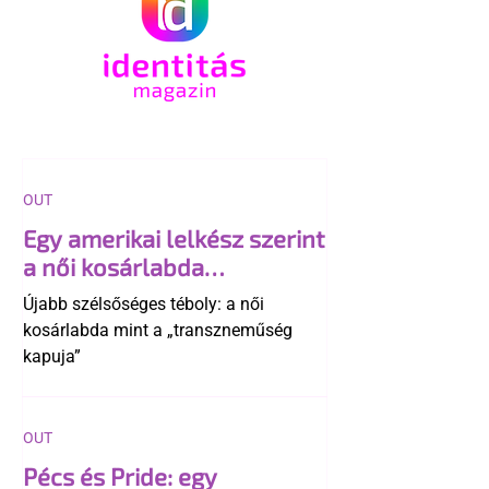
OUT
Egy amerikai lelkész szerint
a női kosárlabda
transzneműséghez vezet
Újabb szélsőséges téboly: a női
kosárlabda mint a „transzneműség
kapuja”
OUT
Pécs és Pride: egy