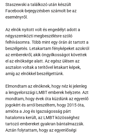
Staszewski a találkozó után készült 
Facebook-bejegyzésben számolt be az 
eseményről.
Az elnök nyitott volt és engedélyt adott a 
négyszemközti megbeszélésre szóló 
felhívásomra. Több mint egy órán át tartott a 
beszélgetés. Letakartam fényképeket azokról 
az emberekről, akik öngyilkosságot követtek 
el az elnöksége alatt. Az egész ülésen az 
asztalon voltak a terítővel letakart képek, 
amíg az elnökkel beszélgettünk.
Elmondtam az elnöknek, hogy néz ki jelenleg 
a lengyelországi LMBT emberek helyzete. Azt 
mondtam, hogy évek óta küzdünk az egyenlő 
jogokért és arról beszéltem, hogy 2015 óta, 
amióta a Jog és Igazságosság párt 
hatalomra került, az LMBT közösséghez 
tartozó embereket gyakran bántalmazzák. 
Aztán folytattam, hogy az egyenlőségi 