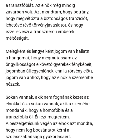
a transzfóbiát. Az elnök még mindig 
zavarban volt. Azt mondtam, hogy botrány, 
hogy megvétózta a biztonságos tranzíciót, 
lehetővé tévő törvényjavaslatot, és hogy 
ezzel elveszi a transznemű emberek 
méltóságát.
Melegként és lengyelként jogom van hallatni 
a hangomat, hogy megmutassam az 
öngyilkosságot elkövető gyerekek fényképeit, 
jogomban áll egyenlőnek lenni a törvény előtt, 
jogom van ahhoz, hogy az elnök a szemembe 
nézzek.
Sokan vannak, akik nem fognának kezet az 
elnökkel és a sokan vannak, akik a szemébe 
mondanák. hogy a homofóbia és a 
transzfóbia öl. Én ezt megtettem.  
A beszélgetésünk végén az elnök azt mondta, 
hogy nem fog bocsánatot kérni a 
szólásszabadsága gyakorlásáért. 