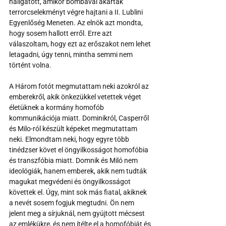
hallgatott, amikor bombával akartak 
terrorcselekményt végre hajtani a II. Lublini 
Egyenlőség Meneten. Az elnök azt mondta, 
hogy sosem hallott erről. Erre azt 
válaszoltam, hogy ezt az erőszakot nem lehet 
letagadni, úgy tenni, mintha semmi nem 
történt volna. 
A Három fotót megmutattam neki azokról az 
emberekről, akik önkezükkel vetettek véget 
életüknek a kormány homofób 
kommunikációja miatt. Dominikról, Casperről 
és Milo-ról készült képeket megmutattam 
neki. Elmondtam neki, hogy egyre több 
tinédzser követ el öngyilkosságot homofóbia 
és transzfóbia miatt. Domnik és Miló nem 
ideológiák, hanem emberek, akik nem tudták 
magukat megvédeni és öngyilkosságot 
követtek el. Úgy, mint sok más fiatal, akiknek 
a nevét sosem fogjuk megtudni. Ön nem 
jelent meg a sírjuknál, nem gyújtott mécsest 
az emlékükre, és nem ítélte el a homofóbiát és 