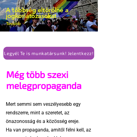
kellene-e vonni a kormány konzervatív
A többség eltörölné a
alkotmánymódosítását
jogkorlátozásokat
Tovább
Legyél Te is munkatársunk! Jelentkezz!
Még több szexi
melegpropaganda
Mert semmi sem veszélyesebb egy
rendszerre, mint a szeretet, az
önazonosság és a közösség ereje.
Ha van propaganda, amitől félni kell, az