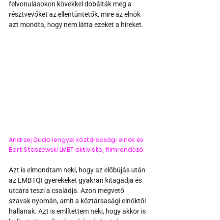
felvonulásokon kövekkel dobálták meg a 
résztvevőket az ellentüntetők, mire az elnök 
azt mondta, hogy nem látta ezeket a híreket. 
Andrzej Duda lengyel köztársasági elnök és 
Bart Staszewski LMBT aktivista, filmrendező
Azt is elmondtam neki, hogy az előbújás után 
az LMBTQI gyerekeket gyakran kitagadja és 
utcára teszi a családja. Azon megvető 
szavak nyomán, amit a köztársasági elnöktől 
hallanak. Azt is említettem neki, hogy akkor is 