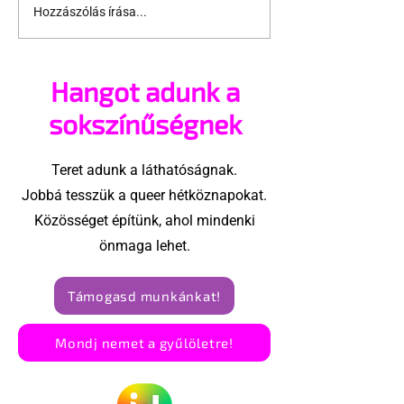
Hozzászólás írása...
Támogathatsz és
Egy HIV-mege
ajánlhatsz: Te is részt
szóló reklám
vehetsz a Pécs Pride
akadtak ki
Hangot adunk a
megvalósításában
konzervatívok
Egyesült Áll
sokszínűségnek
Teret adunk a láthatóságnak.
Jobbá tesszük a queer hétköznapokat.
Közösséget építünk, ahol mindenki
önmaga lehet.
Támogasd munkánkat!
Mondj nemet a gyűlöletre!