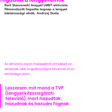
fogadott a lengyel elnök
Bart Staszewski lengyel LMBT-aktivista 
filmrendezőt fogadta tegnap a lengyel 
köztársasági elnök, Andrzej Duda. 
Az aktivista olyan melegekről vitt képet az 
elnöknek, akik öngyilkosságot követtek el az 
elnöksége alatt.
Leszarom, mit mond a TVP 
(lengyel közszolgálati 
televízió), mert hazudtak, 
hazudnak és hazudni fognak.