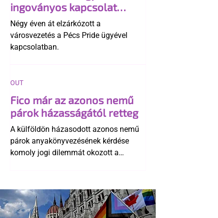
ingoványos kapcsolat
története
Négy éven át elzárkózott a
városvezetés a Pécs Pride ügyével
kapcsolatban.
OUT
Fico már az azonos nemű
párok házasságától retteg
A külföldön házasodott azonos nemű
párok anyakönyvezésének kérdése
komoly jogi dilemmát okozott a
szlovák belügynek, miközben Robert
Fico szerint az alkotmány
egyértelműen tiltja a házasságuk
elismerését. Közben az ellenzéken belül
is vita robbant ki arról, hogy vissza