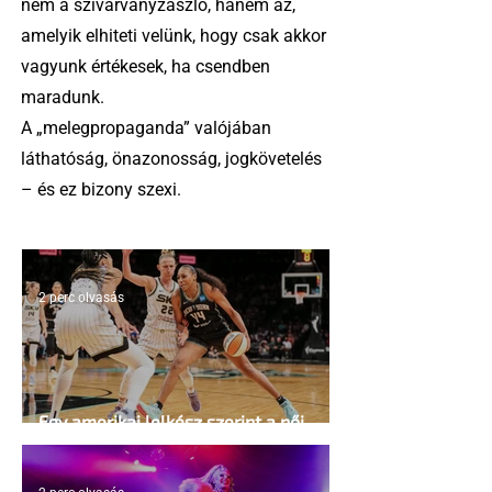
nem a szivárványzászló, hanem az,
amelyik elhiteti velünk, hogy csak akkor
vagyunk értékesek, ha csendben
maradunk.
A „melegpropaganda” valójában
láthatóság, önazonosság, jogkövetelés
– és ez bizony szexi.
2 perc olvasás
Egy amerikai lelkész szerint a női
kosárlabda transzneműséghez vezet