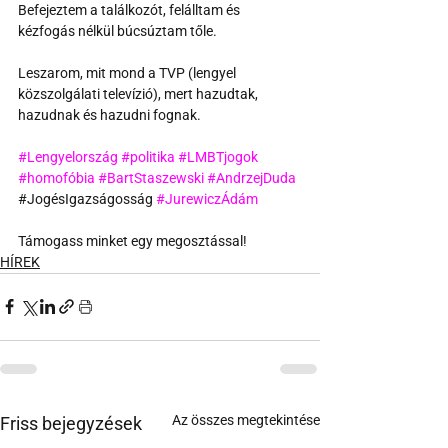
Befejeztem a találkozót, felálltam és 
kézfogás nélkül búcsúztam tőle.
Leszarom, mit mond a TVP (lengyel 
közszolgálati televízió), mert hazudtak, 
hazudnak és hazudni fognak.
#Lengyelország
#politika
#LMBTjogok
#homofóbia
#BartStaszewski
#AndrzejDuda
#
JogésIgazságosság
#JurewiczÁdám
Támogass minket egy megosztással!
HÍREK
Az összes megtekintése
Friss bejegyzések