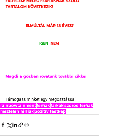
FIGYELEM! MELEG FÉRFIAKNAK SZÓLÓ 
TARTALOM KÖVETKEZIK!
ELMÚLTÁL MÁR 18 ÉVES?
IGEN
NEM
Magdi a gőzben rovatunk további cikkei
Támogass minket egy megosztással!
rainbowtainment
férfiak
farkak
szőrös férfiak
meztelen férfiak
pozitív testkép