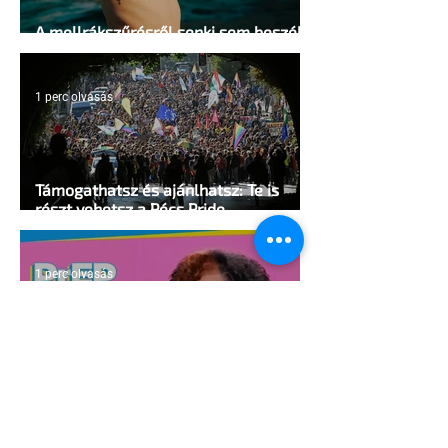
A mellrákszűrésről senki sem beszél a
mellkasi műtétek után - pedig kellene
1 perc olvasás
Támogathatsz és ajánlhatsz: Te is
részt vehetsz a Pécs Pride
megvalósításában
1 perc olvasás
Egy HIV-megelőzésről szóló reklámon
akadt ki egy konzervatív csoport az
Egyesült Államokban