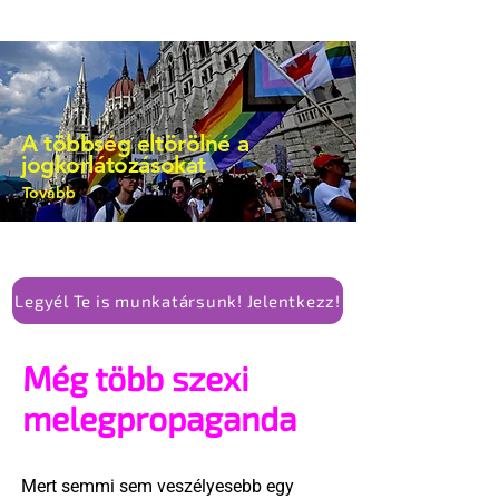
A többség eltörölné a
jogkorlátozásokat
Tovább
Legyél Te is munkatársunk! Jelentkezz!
Még több szexi
melegpropaganda
Mert semmi sem veszélyesebb egy