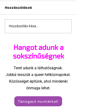
Hozzászólások
Hozzászólás írása...
Kannibál
A nyitott kap
szexfantázia és
forgóajtó vag
erőszak: ezzel
zsákutca?
Hangot adunk a
vádolják a Szólíts a
neveden sztárját
sokszínűségnek
Teret adunk a láthatóságnak.
Jobbá tesszük a queer hétköznapokat.
Közösséget építünk, ahol mindenki
önmaga lehet.
Támogasd munkánkat!