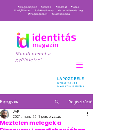
#programajánló
#politika
#podcast
#videó
#LadyDömper
#történetihónap
#szexuálisegészség
#magdiagőzben
#macskamedve
Mondj nemet a
gyűlöletre!
LAPOZZ BELE
NYOMTATOTT
MAGAZINJAINKBA
Regisztráció
Bejegyzés
JAKI
2021. márc. 25.
1 perc olvasás
Meztelen melegek a