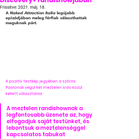
Discovery+ randishowjában
Frissítve:
2021. máj. 18.
A 
Naked Attraction Italia
 legújabb 
epizódjában meleg férfiak választhattak 
maguknak párt.
A pozitív testkép jegyében a szőrös 
Paolonak végül két meztelen srác közül 
kellett választania
A meztelen randishownak a 
legfontosabb üzenete az, hogy 
elfogadjuk saját testünket, és 
lebontsuk a meztelenséggel 
kapcsolatos tabukat