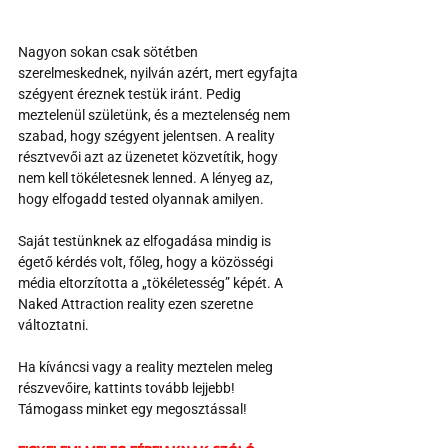
Nagyon sokan csak sötétben 
szerelmeskednek, nyilván azért, mert egyfajta 
szégyent éreznek testük iránt. Pedig 
meztelenül születünk, és a meztelenség nem 
szabad, hogy szégyent jelentsen. A reality 
résztvevői azt az üzenetet közvetítik, hogy 
nem kell tökéletesnek lenned. A lényeg az, 
hogy elfogadd tested olyannak amilyen. 
Saját testünknek az elfogadása mindig is 
égető kérdés volt, főleg, hogy a közösségi 
média eltorzította a „tökéletesség” képét. A 
Naked Attraction reality ezen szeretne 
változtatni.
Ha kíváncsi vagy a reality meztelen meleg 
részvevőire, kattints tovább lejjebb!
Támogass minket egy megosztással!