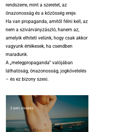
rendszerre, mint a szeretet, az
önazonosság és a közösség ereje.
Ha van propaganda, amitől félni kell, az
nem a szivárványzászló, hanem az,
amelyik elhiteti velünk, hogy csak akkor
vagyunk értékesek, ha csendben
maradunk.
A „melegpropaganda” valójában
láthatóság, önazonosság, jogkövetelés
– és ez bizony szexi.
2 perc olvasás