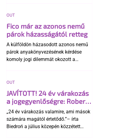
OUT
Fico már az azonos nemű
párok házasságától retteg
A külföldön házasodott azonos nemű
párok anyakönyvezésének kérdése
komoly jogi dilemmát okozott a
szlovák belügynek, miközben Robert
Fico szerint az alkotmány
egyértelműen tiltja a házasságuk
OUT
elismerését. Közben az ellenzéken belül
JAVÍTOTT! 24 év várakozás
is vita robbant ki arról, hogy vissza
a jogegyenlőségre: Robert
kellene-e vonni a kormány konzervatív
Biedroń megindító üzenete
alkotmánymódosítását
„24 év várakozás valamire, ami mások
a lengyel bejegyzett
számára magától értetődő.”– írta
élettársi kapcsolatokért
Biedroń a július közepén közzétett
bejegyzésben.