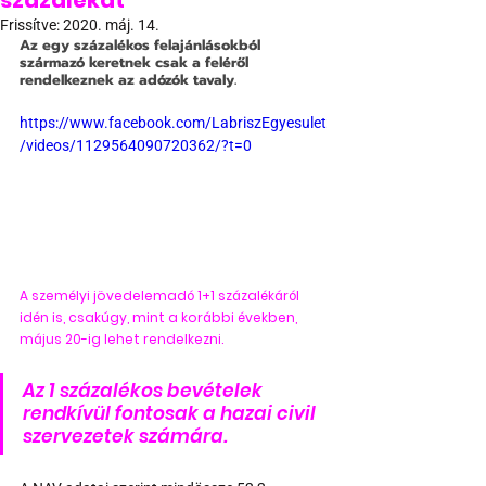
százalékát
Frissítve:
2020. máj. 14.
Az egy százalékos felajánlásokból 
származó keretnek csak a feléről 
rendelkeznek az adózók tavaly. 
https://www.facebook.com/LabriszEgyesulet
/videos/1129564090720362/?t=0
A személyi jövedelemadó 1+1 százalékáról 
idén is, csakúgy, mint a korábbi években, 
május 20-ig lehet rendelkezni. 
Az 1 százalékos bevételek 
rendkívül fontosak a hazai civil 
szervezetek számára.