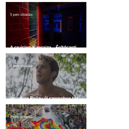
5 perc olvasás
A cruising alaprajza - Építészeti
irányelvek a vágy maximalizálására
1 perc olvasás
Jonathan Bailey új szerepben tér
vissza
2 perc olvasás