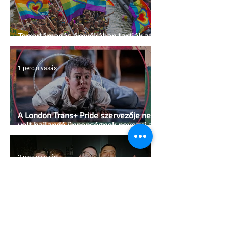
Terrortámadás árnyékában tartják az
idei WorldPride-ot Amszterdamban
1 perc olvasás
A London Trans+ Pride szervezője nem
volt hajlandó ünnepségnek nevezni az
eseményt- a BBC ezért törölte vele az
interjút
2 perc olvasás
Kényszerű száműzetésben az orosz
LMBTQ+ sajtó utolsó nagy hangja