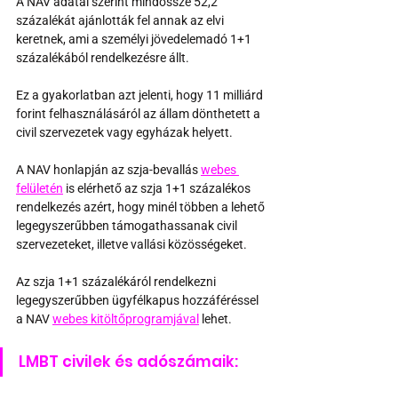
A NAV adatai szerint mindössze 52,2 
százalékát ajánlották fel annak az elvi 
keretnek, ami a személyi jövedelemadó 1+1 
százalékából rendelkezésre állt. 
Ez a gyakorlatban azt jelenti, hogy 11 milliárd 
forint felhasználásáról az állam dönthetett a 
civil szervezetek vagy egyházak helyett.
A NAV honlapján az szja-bevallás 
webes 
felületén
 is elérhető az szja 1+1 százalékos 
rendelkezés azért, hogy minél többen a lehető 
legegyszerűbben támogathassanak civil 
szervezeteket, illetve vallási közösségeket.
Az szja 1+1 százalékáról rendelkezni 
legegyszerűbben ügyfélkapus hozzáféréssel 
a NAV 
webes kitöltőprogramjával
 lehet. 
LMBT civilek és adószámaik: