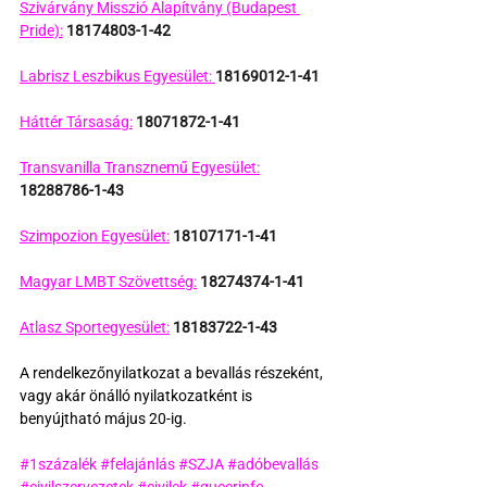
Szivárvány Misszió Alapítvány (Budapest 
Pride):
18174803-1-42
Labrisz Leszbikus Egyesület: 
18169012-1-41
Háttér Társaság:
18071872-1-41
Transvanilla Transznemű Egyesület:
18288786-1-43
Szimpozion Egyesület:
18107171-1-41
Magyar LMBT Szövettség:
18274374-1-41
Atlasz Sportegyesület:
18183722-1-43
A rendelkezőnyilatkozat a bevallás részeként, 
vagy akár önálló nyilatkozatként is 
benyújtható május 20-ig.
#1százalék
#felajánlás
#SZJA
#adóbevallás
#civilszervezetek
#civilek
#queerinfo