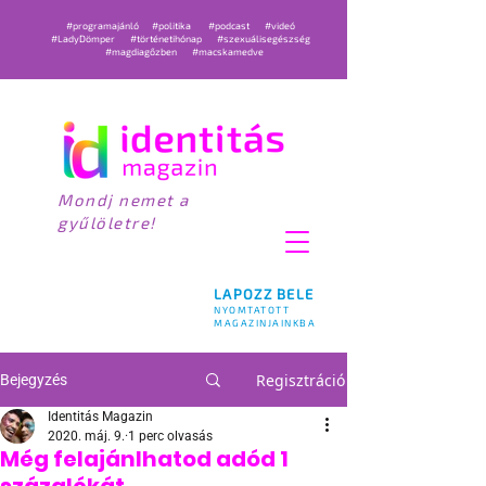
#programajánló
#politika
#podcast
#videó
#LadyDömper
#történetihónap
#szexuálisegészség
#magdiagőzben
#macskamedve
Mondj nemet a
gyűlöletre!
LAPOZZ BELE
NYOMTATOTT
MAGAZINJAINKBA
Regisztráció
Bejegyzés
Identitás Magazin
2020. máj. 9.
1 perc olvasás
Még felajánlhatod adód 1