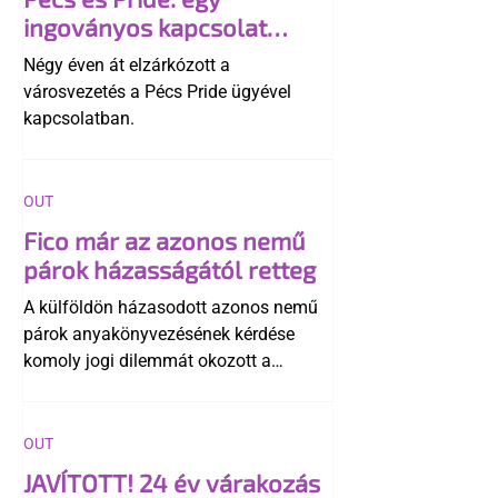
ingoványos kapcsolat
története
Négy éven át elzárkózott a
városvezetés a Pécs Pride ügyével
kapcsolatban.
OUT
Fico már az azonos nemű
párok házasságától retteg
A külföldön házasodott azonos nemű
párok anyakönyvezésének kérdése
komoly jogi dilemmát okozott a
szlovák belügynek, miközben Robert
Fico szerint az alkotmány
egyértelműen tiltja a házasságuk
OUT
elismerését. Közben az ellenzéken belül
JAVÍTOTT! 24 év várakozás
is vita robbant ki arról, hogy vissza