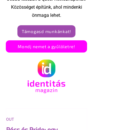
Közösséget építünk, ahol mindenki
önmaga lehet.
Támogasd munkánkat!
Mondj nemet a gyűlöletre!
OUT
Pécs és Pride: egy