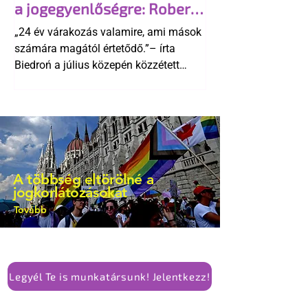
a jogegyenlőségre: Robert
kellene-e vonni a kormány konzervatív
Biedroń megindító üzenete
alkotmánymódosítását
„24 év várakozás valamire, ami mások
a lengyel bejegyzett
számára magától értetődő.”– írta
élettársi kapcsolatokért
Biedroń a július közepén közzétett
bejegyzésben.
A többség eltörölné a
jogkorlátozásokat
Tovább
Legyél Te is munkatársunk! Jelentkezz!