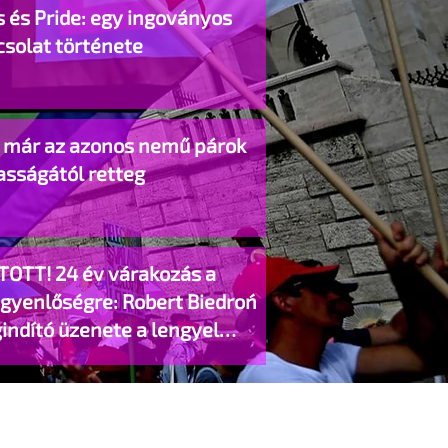
 és Pride: egy ingoványos
csolat története
o már az azonos nemű párok
asságától retteg
TOTT! 24 év várakozás a
egyenlőségre: Robert Biedroń
indító üzenete a lengyel
gyzett élettársi kapcsolatokért