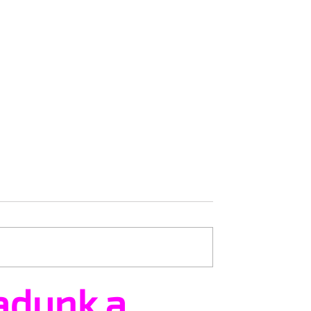
adunk a
Trans+ Pride
Kényszerű száműzetésbe
e nem volt hajlandó
orosz LMBTQ+ sajtó utol