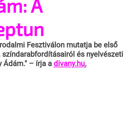
ám: A
eptun
rodalmi Fesztiválon mutatja be első 
 színdarabfordításairól és nyelvészeti 
Ádám." – írja a 
divany.hu
.