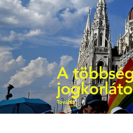
A többség
jogkorlát
Tovább