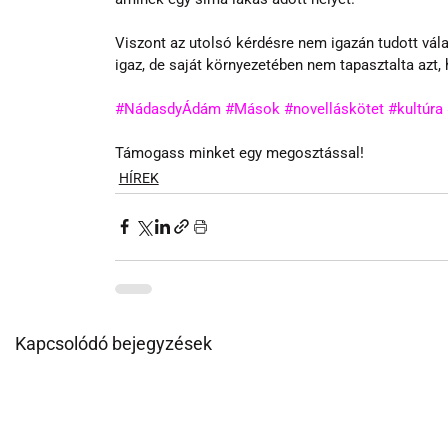
Viszont az utolsó kérdésre nem igazán tudott vál
igaz, de saját környezetében nem tapasztalta azt,
#NádasdyÁdám
#Mások
#novelláskötet
#kultúra
Támogass minket egy megosztással!
HÍREK
Kapcsolódó bejegyzések