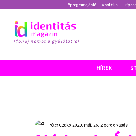
#programajánló
#politika
#pod
Mondj nemet a gyűlöletre!
HÍREK
S
Péter Czakó
2020. máj. 26.
2 perc olvasás