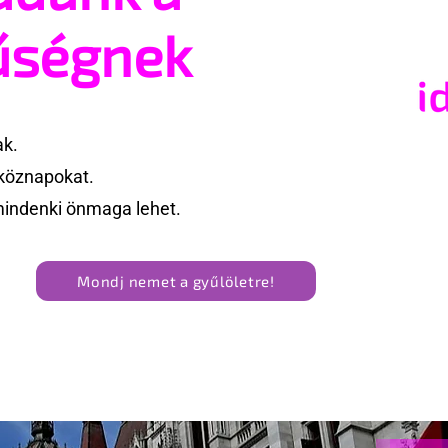
ek nevezni az
nagy hangja
űségnek
 a BBC ezért
e az interjút
ak.
köznapokat.
mindenki önmaga lehet.
Mondj nemet a gyűlöletre!