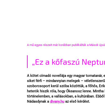
A mű egyes részeit már korábban publikálták a Mások újsá
„Ez a kőfaszú Neptun
A kötet címadó novellája egy magyar tornatanár, e
siket férfi – mindannyian melegek – véletlenszerű h
szoborcsoport kerül szóba közöttük, a főhős, Erik 
heterók hiszik róla, hogy Ókeanosz lenne. Mintha 
történelemben, a vallásokban, a kultúrában. Ebből
Nádasdynak a 
divany.hu
 az első kérdést.