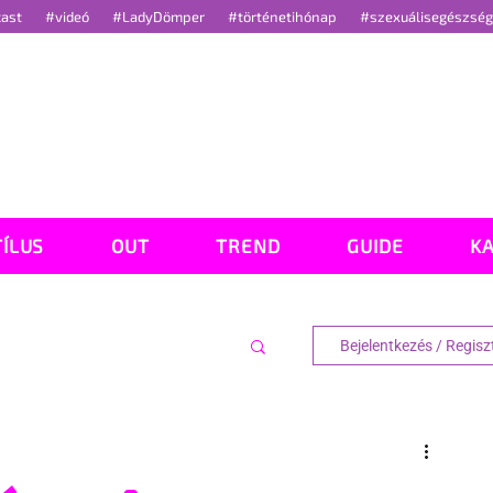
cast
#videó
#LadyDömper
#történetihónap
#szexuálisegészsé
TÍLUS
OUT
TREND
GUIDE
K
Bejelentkezés / Regisz