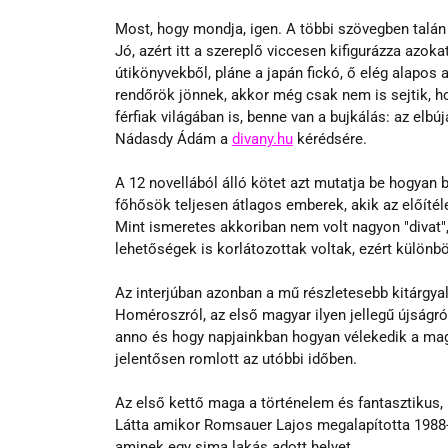
Most, hogy mondja, igen. A többi szövegben talán 
Jó, azért itt a szereplő viccesen kifigurázza azoka
útikönyvekből, pláne a japán fickó, ő elég alapos a
rendőrök jönnek, akkor még csak nem is sejtik, ho
férfiak világában is, benne van a bujkálás: az elbú
Nádasdy Ádám a 
divany.hu
 kérédsére.
A 12 novellából álló kötet azt mutatja be hogyan 
főhősök teljesen átlagos emberek, akik az előítél
Mint ismeretes akkoriban nem volt nagyon "divat",
lehetőségek is korlátozottak voltak, ezért különböz
Az interjúban azonban a mű részletesebb kitárgya
Homéroszról, az első magyar ilyen jellegű újságró
anno és hogy napjainkban hogyan vélekedik a magy
jelentősen romlott az utóbbi időben.
Az első kettő maga a történelem és fantasztikus,
Látta amikor Romsauer Lajos megalapította 1988-
aminek egy sima lakás adott helyet. 