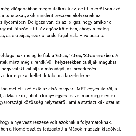
még világosabban megmutatkozik ez, de itt is erről van szó. 
t a turistákat, akik mindent precízen elolvasnak az 
z ilyesmiben. De igaza van, és az is igaz, hogy amikor a 
gy mi játszódik itt. Az egész kötetben, ahogy a meleg 
jás, az előbújás, ezek állandó fogalmak. – válaszolta 
boldogulnak meleg férfiak 
a ’60-as, ’70-es, ’80-as években.
 A 
etek miatt mégis rendkívüli helyzetekben találják magukat. 
 hogy valaki vállalja a másságát, az ismerkedési 
ő fortélyokat kellett kitalálni a közeledésre.
lása mellett szó esik az első magyar LMBT egyesületről, a 
l, a Másokról, ahol a könyv egyes részei már megjelentek 
arországi közösség helyzetéről, ami a statisztikák szerint 
 hogy a nyelvész részese volt azoknak a folyamatoknak. 
ban a Homéroszt és teázgatott a Mások magazin kiadóival, 