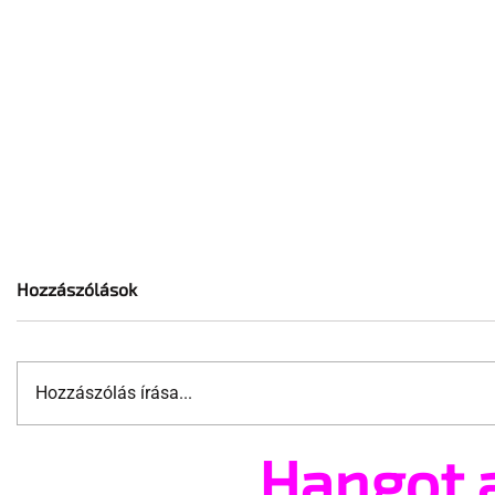
Hozzászólások
Hozzászólás írása...
Hangot 
Terrortámadás árnyékában
A London 
tartják az idei WorldPride-ot
szervezőj