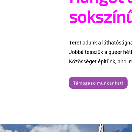
Amszterdamban
ünnepségn
sokszín
eseményt-
törölte vel
Teret adunk a láthatóságn
Jobbá tesszük a queer hét
Közösséget építünk, ahol 
Támogasd munkánkat!