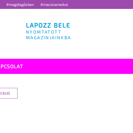
g
#magdiagőzben
#macskamedve
LAPOZZ BELE
NYOMTATOTT
MAGAZINJAINKBA
APCSOLAT
tráció