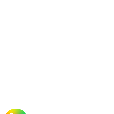
n az
só