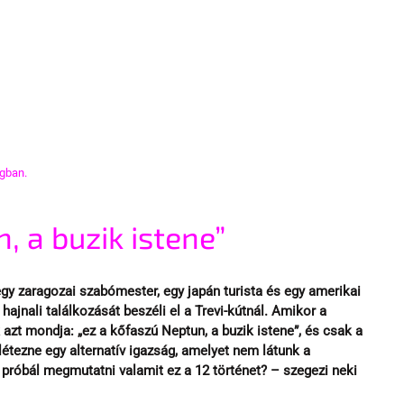
gban.
, a buzik istene”
gy zaragozai szabómester, egy japán turista és egy amerikai 
ajnali találkozását beszéli el a Trevi-kútnál. Amikor a 
azt mondja: „ez a kőfaszú Neptun, a buzik istene”, és csak a 
létezne egy alternatív igazság, amelyet nem látunk a 
 próbál megmutatni valamit ez a 12 történet? – szegezi neki 