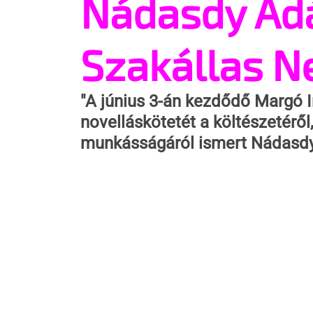
Nádasdy Ád
Szakállas N
"A június 3-án kezdődő Margó I
novelláskötetét a költészetéről,
munkásságáról ismert Nádasdy 