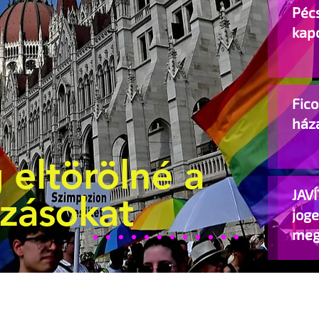
Pécs
kap
Fic
ház
 eltörölné a
JAVÍ
ozásokat
jog
meg
beje