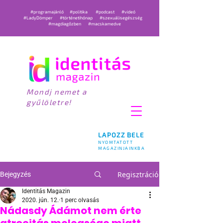
#programajánló
#politika
#podcast
#videó
#LadyDömper
#történetihónap
#szexuálisegészség
#magdiagőzben
#macskamedve
Mondj nemet a
gyűlöletre!
LAPOZZ BELE
NYOMTATOTT
MAGAZINJAINKBA
Regisztráció
Bejegyzés
Identitás Magazin
2020. jún. 12.
1 perc olvasás
Nádasdy Ádámot nem érte