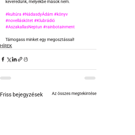
keveredünk, melyekbe mások nem.
#kultúra
#NádasdyÁdám
#könyv
#novelláskötet
#Klubrádió
#AszakallasNeptun
#rainbotainment
Támogass minket egy megosztással!
HÍREK
Az összes megtekintése
Friss bejegyzések