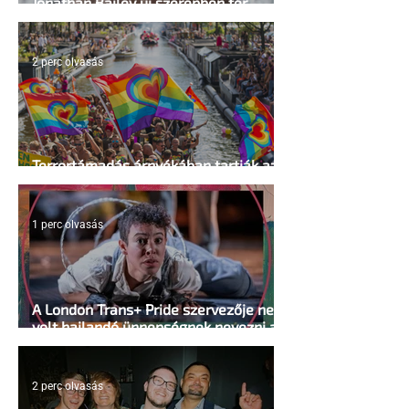
Jonathan Bailey új szerepben tér
vissza
2 perc olvasás
Terrortámadás árnyékában tartják az
idei WorldPride-ot Amszterdamban
1 perc olvasás
A London Trans+ Pride szervezője nem
volt hajlandó ünnepségnek nevezni az
eseményt- a BBC ezért törölte vele az
interjút
2 perc olvasás