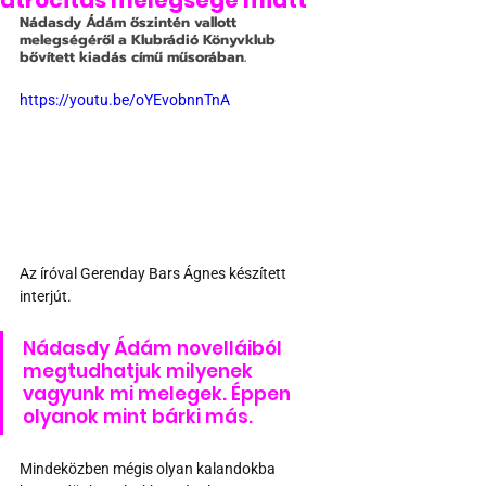
atrocitás melegsége miatt
Nádasdy Ádám őszintén vallott 
melegségéről a Klubrádió Könyvklub 
bővített kiadás című műsorában.
https://youtu.be/oYEvobnnTnA
Az íróval Gerenday Bars Ágnes készített 
interjút.
Nádasdy Ádám novelláiból 
megtudhatjuk milyenek 
vagyunk mi melegek. Éppen 
olyanok mint bárki más.
Mindeközben mégis olyan kalandokba 