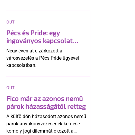
OUT
Pécs és Pride: egy
ingoványos kapcsolat
története
Négy éven át elzárkózott a
városvezetés a Pécs Pride ügyével
kapcsolatban.
OUT
Fico már az azonos nemű
párok házasságától retteg
A külföldön házasodott azonos nemű
párok anyakönyvezésének kérdése
komoly jogi dilemmát okozott a