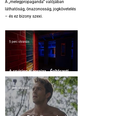
A „melegpropaganda” valójában
láthatóság, önazonosság, jogkövetelés
– és ez bizony szexi.
5 perc olvasás
A cruising alaprajza - Építészeti
irányelvek a vágy maximalizálására
1 perc olvasás