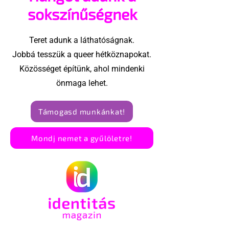
az eseményt- a BBC
sokszínűségnek
ezért törölte vele az
interjút
Teret adunk a láthatóságnak.
Jobbá tesszük a queer hétköznapokat.
Közösséget építünk, ahol mindenki
önmaga lehet.
Támogasd munkánkat!
Mondj nemet a gyűlöletre!