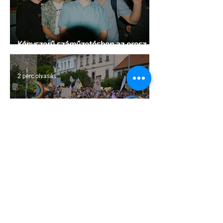
Kényszerű száműzetésben az orosz
LMBTQ+ sajtó utolsó nagy hangja
2 perc olvasás
Pécs és Pride: egy ingoványos
kapcsolat története
3 perc olvasás
Fico már az azonos nemű párok