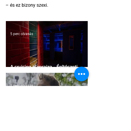
– és ez bizony szexi.
5 perc olvasás
A cruising alaprajza - Építészeti
irányelvek a vágy maximalizálására
1 perc olvasás
Jonathan Bailey új szerepben tér
vissza