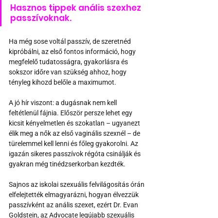
Hasznos tippek anális szexhez 
passzívoknak.
Ha még sose voltál passzív, de szeretnéd 
kipróbálni, az első fontos információ, hogy 
megfelelő tudatosságra, gyakorlásra és 
sokszor időre van szükség ahhoz, hogy 
tényleg kihozd belőle a maximumot. 
A jó hír viszont: a dugásnak nem kell 
feltétlenül fájnia. Először persze lehet egy 
kicsit kényelmetlen és szokatlan – ugyanezt 
élik meg a nők az első vaginális szexnél – de 
türelemmel kell lenni és főleg gyakorolni. Az 
igazán sikeres passzívok régóta csinálják és 
gyakran még tinédzserkorban kezdték. 
Sajnos az iskolai szexuális felvilágosítás órán 
elfelejtették elmagyarázni, hogyan élvezzük 
passzívként az anális szexet, ezért Dr. Evan 
Goldstein, az Advocate legújabb szexuális 