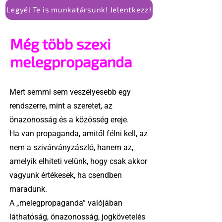
Legyél Te is munkatársunk! Jelentkezz!
Még több szexi
melegpropaganda
Mert semmi sem veszélyesebb egy
rendszerre, mint a szeretet, az
önazonosság és a közösség ereje.
Ha van propaganda, amitől félni kell, az
nem a szivárványzászló, hanem az,
amelyik elhiteti velünk, hogy csak akkor
vagyunk értékesek, ha csendben
maradunk.
A „melegpropaganda” valójában
láthatóság, önazonosság, jogkövetelés