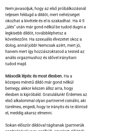
Nem javasoljuk, hogy az első próbálkozásnál 
teljesen feldugd a dildót, mert nehézséget 
okozhat a kivétele és el is szakadhat. Ha 4-5 
„ülés” után már gond nélkül be tudod dugni a 
legkisebb dildót, továbbléphetsz a 
következőre. Ha szexuális élvezetet okoz a 
dolog, annál jobb! Nemcsak azért, mert jó, 
hanem mert így hozzászoktatod a tested az 
anális orgazmushoz és idővel irányítani 
tudod majd. 
Második lépés: és most élesben.
 Ha a 
közepes méretű dildó már gond nélkül 
bemegy, akkor készen állsz arra, hogy 
élesben is kipróbáld. Gratulálunk! Érdemes az 
első alkalommal olyan partnerrel csinálni, aki 
türelmes, engedi, hogy te irányíts és te döntsd 
el, meddig akarsz elmenni. 
Sokan először dildóval tágítanak (partnerük 