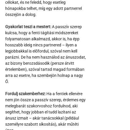
célokat, és ne feledd, hogy esetleg 
hónapokba telhet, míg egy adott partnerrel 
összejön a dolog. 
Gyakorlat teszi a mestert:
 A passzív szerep 
kulcsa, hogy a fenti tágítási módszereket 
folyamatosan alkalmazd, akkor is, ha épp 
hosszabb ideig nincs partnered – ilyen a 
legjobbakkal is előfordul, szóval nem kell 
parázni. De ha nem használod az ánuszodat, 
az bizony berozsdásodik (persze átvitt 
értelemben), szóval tartsd magad formában 
arra az esetre, ha szembejön holnap a nagy 
Ő. 
Fordulj szakemberhez:
 Ha a fentiek ellenére 
nem jön össze a passzív szerep, érdemes egy 
melegbarát szakorvoshoz fordulnod, aki 
segíthet, hogy jobban el tudd lazítani az 
ánusz izmait – akár tanácsokkal (például 
személyre szabott síkosítás), akár műtéti 