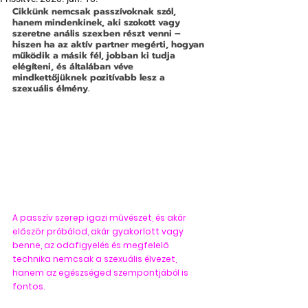
Cikkünk nemcsak passzívoknak szól, 
hanem mindenkinek, aki szokott vagy 
szeretne anális szexben részt venni – 
hiszen ha az aktív partner megérti, hogyan 
működik a másik fél, jobban ki tudja 
elégíteni, és általában véve 
mindkettőjüknek pozitívabb lesz a 
szexuális élmény. 
A passzív szerep igazi művészet, és akár 
először próbálod, akár gyakorlott vagy 
benne, az odafigyelés és megfelelő 
technika nemcsak a szexuális élvezet, 
hanem az egészséged szempontjából is 
fontos. 