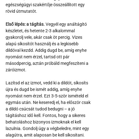
egészségügyi szakértője összeállított egy 
rövid útmutatót.
Első lépés: a tágítás.
 Vegyél egy análtágító 
készletet, és hetente 2-3 alkalommal 
gyakorolj vele, akár csak öt percig. Vizes 
alapú síkosítót használj és a legkisebb 
dildóval kezdd. Addig dugd be, amíg enyhe 
nyomást nem érzel, tartsd ott pár 
másodpercig, aztán próbáld megfeszíteni a 
záróizmot. 
Lazítsd el az izmot, vedd ki a dildót, síkosíts 
újra és dugd be ismét addig, amíg enyhe 
nyomást nem érzel. Ezt 3-5-ször ismételd el 
egymás után. Ne keseredj el, ha először csak 
a dildó csúcsát tudod bedugni – a jó 
tágításhoz idő kell. Fontos, hogy a sikeres 
behatoláshoz bizonyos izmoknak el kell 
lazulnia. Gondolj úgy a végbeledre, mint egy 
alagútra, amit alaposan be kell síkosítani. 