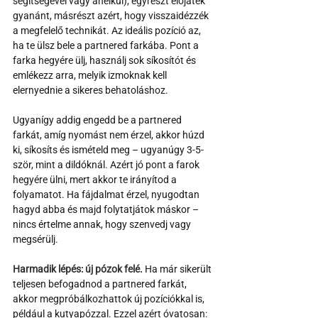
segítségével vagy anélkül), egyrészt előjáték 
gyanánt, másrészt azért, hogy visszaidézzék 
a megfelelő technikát. Az ideális pozíció az, 
ha te ülsz bele a partnered farkába. Pont a 
farka hegyére ülj, használj sok síkosítót és 
emlékezz arra, melyik izmoknak kell 
elernyednie a sikeres behatoláshoz. 
Ugyanígy addig engedd be a partnered 
farkát, amíg nyomást nem érzel, akkor húzd 
ki, síkosíts és ismételd meg – ugyanúgy 3-5-
ször, mint a dildóknál. Azért jó pont a farok 
hegyére ülni, mert akkor te irányítod a 
folyamatot. Ha fájdalmat érzel, nyugodtan 
hagyd abba és majd folytatjátok máskor – 
nincs értelme annak, hogy szenvedj vagy 
megsérülj.
Harmadik lépés: új pózok felé.
 Ha már sikerült 
teljesen befogadnod a partnered farkát, 
akkor megpróbálkozhattok új pozíciókkal is, 
például a kutyapózzal. Ezzel azért óvatosan: 