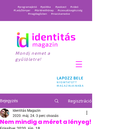
#programajánló
#politika
#podcast
#videó
#LadyDömper
#történetihónap
#szexuálisegészség
#magdiagőzben
#macskamedve
Mondj nemet a
gyűlöletre!
LAPOZZ BELE
NYOMTATOTT
MAGAZINJAINKBA
Regisztráció
Bejegyzés
Identitás Magazin
2020. máj. 24.
3 perc olvasás
Nem mindig a méret a lényeg!
Frissítve:
2020. jún. 18.