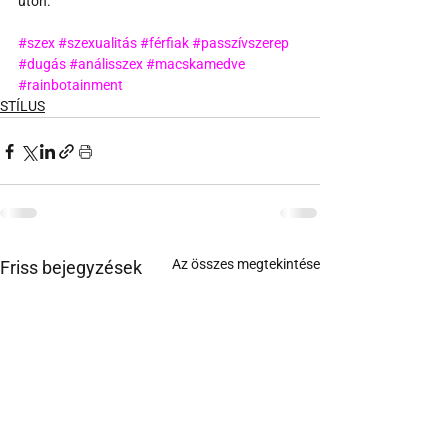
úton.
#szex
#szexualitás
#férfiak
#passzívszerep
#dugás
#análisszex
#macskamedve
#rainbotainment
STÍLUS
Az összes megtekintése
Friss bejegyzések