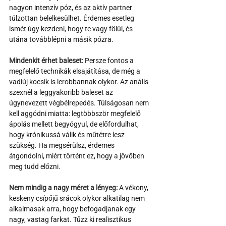
nagyon intenzív póz, és az aktív partner 
túlzottan belelkesülhet. Érdemes esetleg 
ismét úgy kezdeni, hogy te vagy fölül, és 
utána továbblépni a másik pózra. 
Mindenkit érhet baleset:
 Persze fontos a 
megfelelő technikák elsajátítása, de még a 
vadiúj kocsik is lerobbannak olykor. Az anális 
szexnél a leggyakoribb baleset az 
úgynevezett végbélrepedés. Túlságosan nem 
kell aggódni miatta: legtöbbször megfelelő 
ápolás mellett begyógyul, de előfordulhat, 
hogy krónikussá válik és műtétre lesz 
szükség. Ha megsérülsz, érdemes 
átgondolni, miért történt ez, hogy a jövőben 
meg tudd előzni. 
Nem mindig a nagy méret a lényeg:
 A vékony, 
keskeny csípőjű srácok olykor alkatilag nem 
alkalmasak arra, hogy befogadjanak egy 
nagy, vastag farkat. Tűzz ki realisztikus 