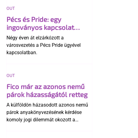
OUT
Pécs és Pride: egy
ingoványos kapcsolat
története
Négy éven át elzárkózott a
városvezetés a Pécs Pride ügyével
kapcsolatban.
OUT
Fico már az azonos nemű
párok házasságától retteg
A külföldön házasodott azonos nemű
párok anyakönyvezésének kérdése
komoly jogi dilemmát okozott a
szlovák belügynek, miközben Robert
Fico szerint az alkotmány