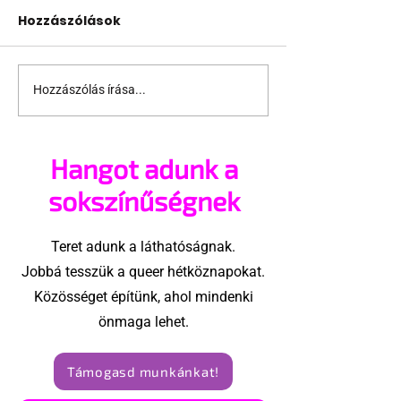
Hozzászólások
Hozzászólás írása...
A London Trans+ Pride
Kényszerű
szervezője nem volt
száműzetésb
hajlandó
orosz LMBTQ+ 
Hangot adunk a
ünnepségnek nevezni
utolsó nagy h
az eseményt- a BBC
sokszínűségnek
ezért törölte vele az
interjút
Teret adunk a láthatóságnak.
Jobbá tesszük a queer hétköznapokat.
Közösséget építünk, ahol mindenki
önmaga lehet.
Támogasd munkánkat!