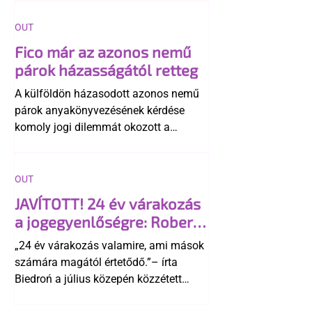
OUT
Fico már az azonos nemű
párok házasságától retteg
A külföldön házasodott azonos nemű
párok anyakönyvezésének kérdése
komoly jogi dilemmát okozott a
szlovák belügynek, miközben Robert
Fico szerint az alkotmány
egyértelműen tiltja a házasságuk
OUT
elismerését. Közben az ellenzéken belül
JAVÍTOTT! 24 év várakozás
is vita robbant ki arról, hogy vissza
a jogegyenlőségre: Robert
kellene-e vonni a kormány konzervatív
Biedroń megindító üzenete
alkotmánymódosítását
„24 év várakozás valamire, ami mások
a lengyel bejegyzett
számára magától értetődő.”– írta
élettársi kapcsolatokért
Biedroń a július közepén közzétett
bejegyzésben.