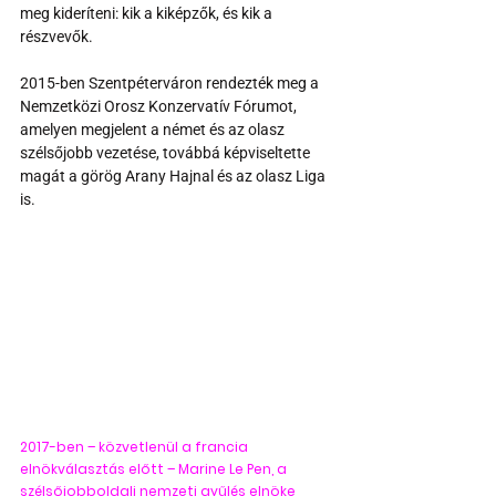
meg kideríteni: kik a kiképzők, és kik a 
részvevők.
2015-ben Szentpéterváron rendezték meg a 
Nemzetközi Orosz Konzervatív Fórumot, 
amelyen megjelent a német és az olasz 
szélsőjobb vezetése, továbbá képviseltette 
magát a görög Arany Hajnal és az olasz Liga 
is.
2017-ben – közvetlenül a francia 
elnökválasztás előtt – Marine Le Pen, a 
szélsőjobboldali nemzeti gyűlés elnöke 