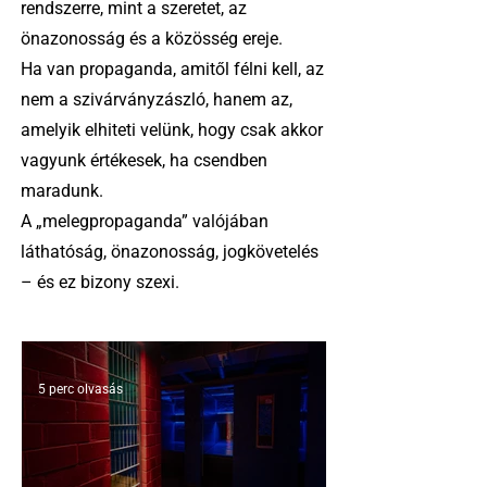
rendszerre, mint a szeretet, az
önazonosság és a közösség ereje.
Ha van propaganda, amitől félni kell, az
nem a szivárványzászló, hanem az,
amelyik elhiteti velünk, hogy csak akkor
vagyunk értékesek, ha csendben
maradunk.
A „melegpropaganda” valójában
láthatóság, önazonosság, jogkövetelés
– és ez bizony szexi.
5 perc olvasás