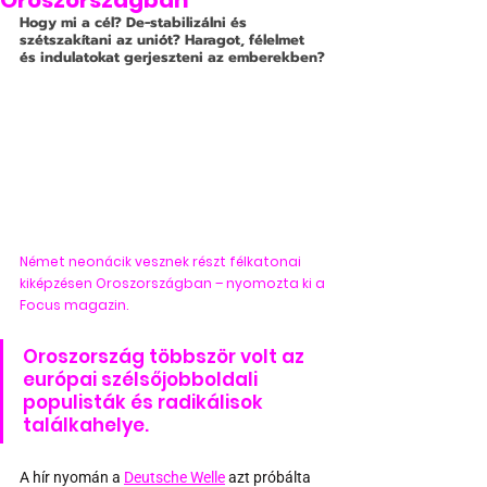
Oroszországban
Hogy mi a cél? De-stabilizálni és 
szétszakítani az uniót? Haragot, félelmet 
és indulatokat gerjeszteni az emberekben?
Német neonácik vesznek részt félkatonai 
kiképzésen Oroszországban – nyomozta ki a 
Focus
 magazin.
Oroszország többször volt az 
európai szélsőjobboldali 
populisták és radikálisok 
találkahelye.
A hír nyomán a 
Deutsche Welle
 azt próbálta 