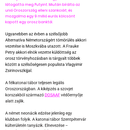
látogatta meg Putyint. Miután bírálta az 
unió Oroszország elleni szankcióit, és 
mozgalma egy 9 millió eurós kölcsönt 
kapott egy orosz banktól.
Ugyanebben az évben a szélsőjobb 
Alternatíva Németországért tömörülés akkori 
vezetése is Moszkvába utazott. A Frauke 
Petry akkori elnök vezette küldöttség az 
orosz törvényhozásban is tárgyalt többek 
között a szélsőségesen populista Vlagyimir 
Zsirinovszkijjal.
A félkatonai tábor teljesen legális 
Oroszországban. A kiképzés a szovjet 
korszakból származó 
DOSAAF
 védőernyője 
alatt zajlik.
A német neonácik edzése jelenleg egy 
klubban folyik. A katonai tábor Szentpétervár 
külterületén tanyázik. Elnevezése – 