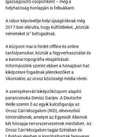
igazságosztó csoportként – még a 
helyhatóság honlapján is felbukkant.
A tábor képviselője helyi újságíróknak még 
2017-ben elárulta, hogy külföldieket, „köztük 
németeket is” befogadnak.
A központ mai is hirdet offline és online 
tanfolyamokat, köztük a fegyverhasználat és 
a katonai topográfia elsajátítását. 
Információink szerint ebben a hónapban hat 
kiképzésre fogadnak jelentkezőket a 
Vkontakte, az orosz közösségi média révén.
A szentpétervári kiképzőközpont alapító 
parancsnoka Denisz Garijev. A Deutsche 
Welle szerint ő az egyik kulcsfigurája az 
Orosz Cári Mozgalom (RID), elnevezésű 
tömörülésnek, amelyet az Egyesült Államok 
két hónapja terrorszervezetnek minősített. Az 
Orosz Cári Mozgalom tagjai Szíriában és 
Líbiában élesben is kipróbálhatták fegyveres 