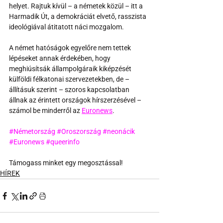
helyet. Rajtuk kívül – a németek közül – itt a 
Harmadik Út, a demokráciát elvető, rasszista 
ideológiával átitatott náci mozgalom.
A német hatóságok egyelőre nem tettek 
lépéseket annak érdekében, hogy 
meghiúsítsák állampolgáraik kiképzését 
külföldi félkatonai szervezetekben, de – 
állításuk szerint – szoros kapcsolatban 
állnak az érintett országok hírszerzésével – 
számol be minderről az 
Euronews
.
#Németország
#Oroszország
#neonácik
#Euronews
#queerinfo
Támogass minket egy megosztással!
HÍREK