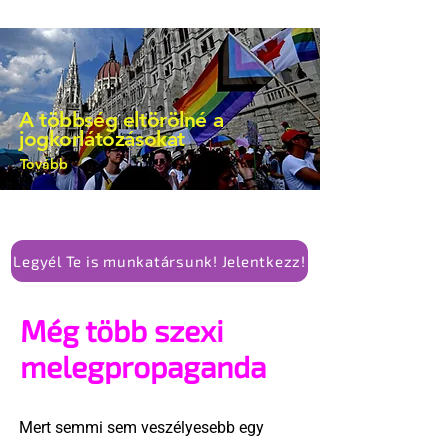
A többség eltörölné a
jogkorlátozásokat
Tovább
Legyél Te is munkatársunk! Jelentkezz!
Még több szexi
melegpropaganda
Mert semmi sem veszélyesebb egy