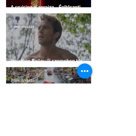
A cruising alaprajza - Építészeti
irányelvek a vágy maximalizálására
1 perc olvasás
Jonathan Bailey új szerepben tér
vissza
2 perc olvasás
Terrortámadás árnyékában tartják az
idei WorldPride-ot Amszterdamban
1 perc olvasás