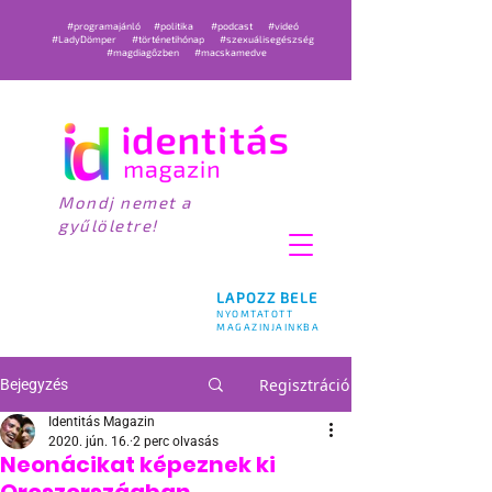
#programajánló
#politika
#podcast
#videó
#LadyDömper
#történetihónap
#szexuálisegészség
#magdiagőzben
#macskamedve
Mondj nemet a
gyűlöletre!
LAPOZZ BELE
NYOMTATOTT
MAGAZINJAINKBA
Regisztráció
Bejegyzés
Identitás Magazin
2020. jún. 16.
2 perc olvasás
Neonácikat képeznek ki