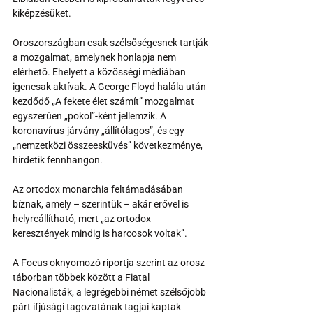
kiképzésüket.
Oroszországban csak szélsőségesnek tartják 
a mozgalmat, amelynek honlapja nem 
elérhető. Ehelyett a közösségi médiában 
igencsak aktívak. A George Floyd halála után 
kezdődő „A fekete élet számít” mozgalmat 
egyszerűen „pokol”-ként jellemzik. A 
koronavírus-járvány „állítólagos”, és egy 
„nemzetközi összeesküvés” következménye, 
hirdetik fennhangon.
Az ortodox monarchia feltámadásában 
bíznak, amely – szerintük – akár erővel is 
helyreállítható, mert „az ortodox 
keresztények mindig is harcosok voltak”.
A Focus oknyomozó riportja szerint az orosz 
táborban többek között a Fiatal 
Nacionalisták, a legrégebbi német szélsőjobb 
párt ifjúsági tagozatának tagjai kaptak 