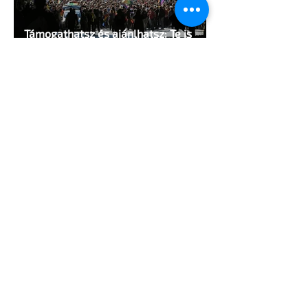
Támogathatsz és ajánlhatsz: Te is
részt vehetsz a Pécs Pride
megvalósításában
1 perc olvasás
Egy HIV-megelőzésről szóló reklámon
akadtak ki konzervatívok az Egyesült
Államokban
5 perc olvasás
A cruising alaprajza - Építészeti
irányelvek a vágy maximalizálására