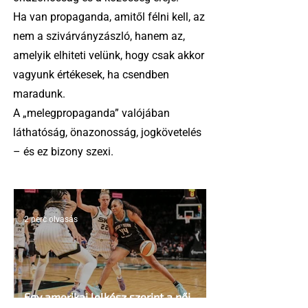
Ha van propaganda, amitől félni kell, az
nem a szivárványzászló, hanem az,
amelyik elhiteti velünk, hogy csak akkor
vagyunk értékesek, ha csendben
maradunk.
A „melegpropaganda” valójában
láthatóság, önazonosság, jogkövetelés
– és ez bizony szexi.
2 perc olvasás
Egy amerikai lelkész szerint a női