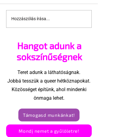
Hozzászólás írása...
Elmaradt a
Harmadik év
Manchester United
kezdi a Havi 
szivárványos
Hangot adunk a
kampánya
sokszínűségnek
Teret adunk a láthatóságnak.
Jobbá tesszük a queer hétköznapokat.
Közösséget építünk, ahol mindenki
önmaga lehet.
Támogasd munkánkat!
Mondj nemet a gyűlöletre!