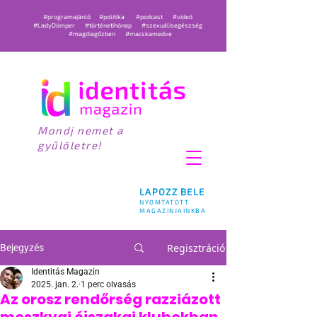
#programajánló
#politika
#podcast
#videó
#LadyDömper
#történetihónap
#szexuálisegészség
#magdiagőzben
#macskamedve
Mondj nemet a
gyűlöletre!
LAPOZZ BELE
NYOMTATOTT
MAGAZINJAINKBA
Regisztráció
Bejegyzés
Identitás Magazin
2025. jan. 2.
1 perc olvasás
Az orosz rendőrség razziázott