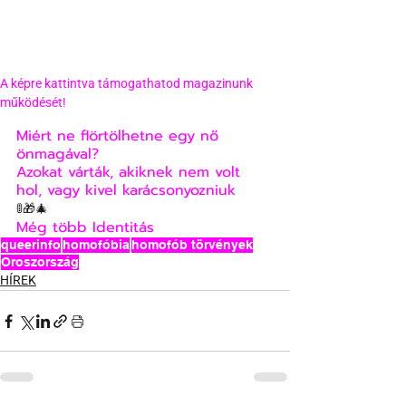
A képre kattintva támogathatod magazinunk 
működését!
Miért ne flörtölhetne egy nő 
önmagával?
Azokat várták, akiknek nem volt 
hol, vagy kivel karácsonyozniuk
🚦🎁🎄
Még több Identitás
queerinfo
homofóbia
homofób törvények
Oroszország
HÍREK