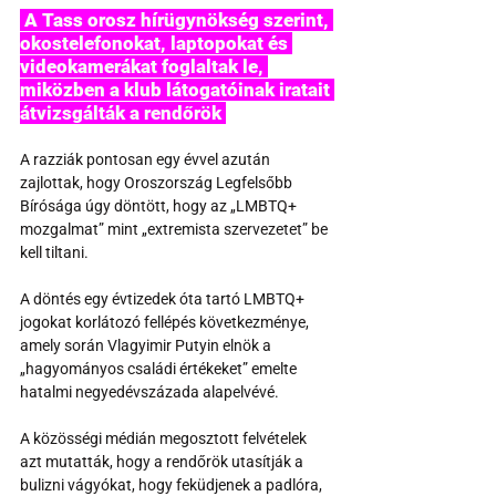
 A Tass orosz hírügynökség szerint, 
okostelefonokat, laptopokat és 
videokamerákat foglaltak le, 
miközben a klub látogatóinak iratait 
átvizsgálták a rendőrök 
A razziák pontosan egy évvel azután 
zajlottak, hogy Oroszország Legfelsőbb 
Bírósága úgy döntött, hogy az „LMBTQ+ 
mozgalmat” mint „extremista szervezetet” be 
kell tiltani.
A döntés egy évtizedek óta tartó LMBTQ+ 
jogokat korlátozó fellépés következménye, 
amely során Vlagyimir Putyin elnök a 
„hagyományos családi értékeket” emelte 
hatalmi negyedévszázada alapelvévé.
A közösségi médián megosztott felvételek 
azt mutatták, hogy a rendőrök utasítják a 
bulizni vágyókat, hogy feküdjenek a padlóra, 