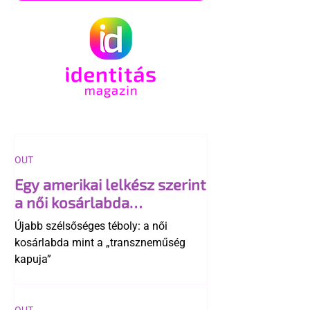
OUT
Egy amerikai lelkész szerint
a női kosárlabda
transzneműséghez vezet
Újabb szélsőséges téboly: a női
kosárlabda mint a „transzneműség
kapuja”