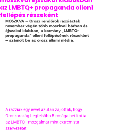
moszkvai éjszakai klubokban
az LMBTQ+ propaganda elleni
fellépés részeként
MOSZKVA – Orosz rendőrök razziáztak 
november végén több moszkvai bárban és 
éjszakai klubban, a kormány „LMBTQ+ 
propaganda” elleni fellépésének részeként 
– számolt be az orosz állami média.
A razziák egy évvel azután zajlottak, hogy 
Oroszország Legfelsőbb Bírósága betiltotta 
az LMBTQ+ mozgalmat mint extremista 
szervezetet