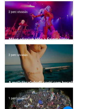
kosárlabda transzneműséghez vezet
2 perc olvasás
Miket nézzünk idén a Sziget queer
sátrában?
2 perc olvasás
A mellrákszűrésről senki sem beszél a
mellkasi műtétek után - pedig kellene
1 perc olvasás