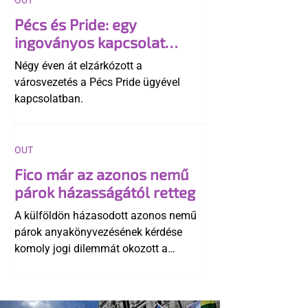
OUT
Pécs és Pride: egy
ingoványos kapcsolat
története
Négy éven át elzárkózott a
városvezetés a Pécs Pride ügyével
kapcsolatban.
OUT
Fico már az azonos nemű
párok házasságától retteg
A külföldön házasodott azonos nemű
párok anyakönyvezésének kérdése
komoly jogi dilemmát okozott a
szlovák belügynek, miközben Robert
Fico szerint az alkotmány
egyértelműen tiltja a házasságuk