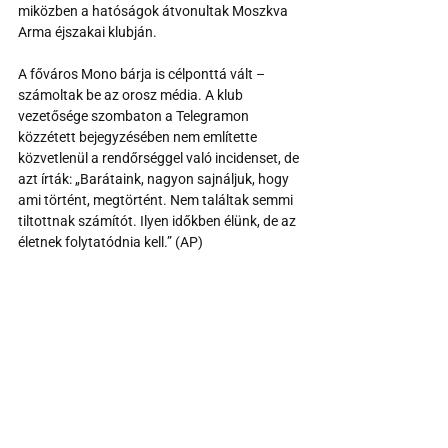
miközben a hatóságok átvonultak Moszkva 
Arma éjszakai klubján.
A főváros Mono bárja is célponttá vált – 
számoltak be az orosz média. A klub 
vezetősége szombaton a Telegramon 
közzétett bejegyzésében nem említette 
közvetlenül a rendőrséggel való incidenset, de 
azt írták: „Barátaink, nagyon sajnáljuk, hogy 
ami történt, megtörtént. Nem találtak semmi 
tiltottnak számítót. Ilyen időkben élünk, de az 
életnek folytatódnia kell.” (AP)