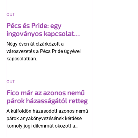
OUT
Pécs és Pride: egy
ingoványos kapcsolat
története
Négy éven át elzárkózott a
városvezetés a Pécs Pride ügyével
kapcsolatban.
OUT
Fico már az azonos nemű
párok házasságától retteg
A külföldön házasodott azonos nemű
párok anyakönyvezésének kérdése
komoly jogi dilemmát okozott a
szlovák belügynek, miközben Robert