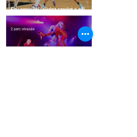
Egy amerikai lelkész szerint a női
kosárlabda transzneműséghez vezet
2 perc olvasás
Miket nézzünk idén a Sziget queer
sátrában?
2 perc olvasás
A mellrákszűrésről senki sem beszél a
mellkasi műtétek után - pedig kellene