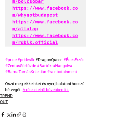
m/bolcsobar
https://www.facebook.co
m/whynotbudapest
https://www.facebook.co
m/altalap
https://www.facebook.co
m/rdblk.official
#pride
#pridesör
 #
DragonQueen 
#ÉdesÉrzés
#ZentusSörfőzde
#BartókraHangolva
#BarnaTamásKrisztián
#rainbotainment
Oszd meg cikkeinket és nyerj balatoni hosszú 
hétvégét. 
A részleteiről bővebben itt.
TREND
OUT