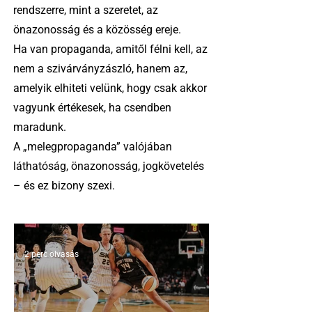
rendszerre, mint a szeretet, az
önazonosság és a közösség ereje.
Ha van propaganda, amitől félni kell, az
nem a szivárványzászló, hanem az,
amelyik elhiteti velünk, hogy csak akkor
vagyunk értékesek, ha csendben
maradunk.
A „melegpropaganda” valójában
láthatóság, önazonosság, jogkövetelés
– és ez bizony szexi.
2 perc olvasás