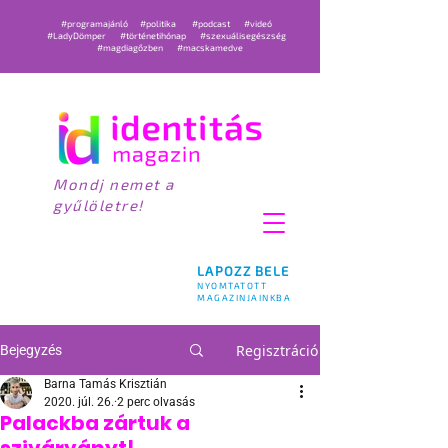
#programajánló
#politika
#podcast
#videó
#LadyDömper
#történetihónap
#szexuálisegészség
#magdiagőzben
#macskamedve
Mondj nemet a
gyűlöletre!
LAPOZZ BELE
NYOMTATOTT
MAGAZINJAINKBA
Regisztráció
Bejegyzés
Barna Tamás Krisztián
2020. júl. 26.
2 perc olvasás
Palackba zártuk a