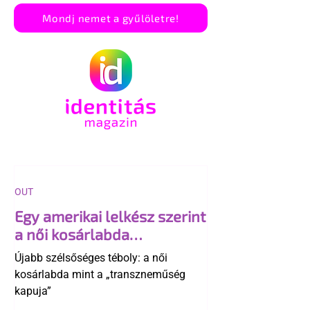
Mondj nemet a gyűlöletre!
OUT
Egy amerikai lelkész szerint
a női kosárlabda
transzneműséghez vezet
Újabb szélsőséges téboly: a női
kosárlabda mint a „transzneműség
kapuja”