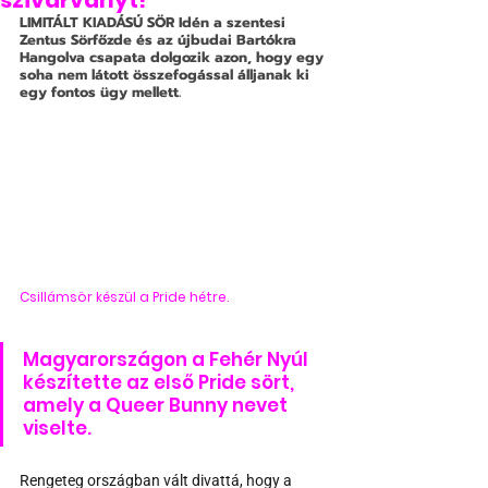
szivárványt!
LIMITÁLT KIADÁSÚ SÖR
 Idén a szentesi 
Zentus Sörfőzde és az újbudai Bartókra 
Hangolva csapata dolgozik azon, hogy egy 
soha nem látott összefogással álljanak ki 
egy fontos ügy mellett.
Csillámsör készül a Pride hétre.
Magyarországon a Fehér Nyúl 
készítette az első Pride sört, 
amely a Queer Bunny nevet 
viselte.
Rengeteg országban vált divattá, hogy a 