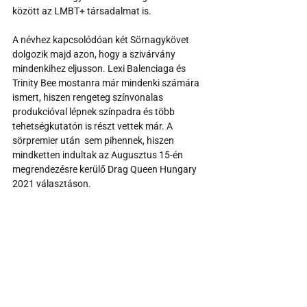
között az LMBT+ társadalmat is. 
A névhez kapcsolódóan két Sörnagykövet 
dolgozik majd azon, hogy a szivárvány 
mindenkihez eljusson. Lexi Balenciaga és 
Trinity Bee mostanra már mindenki számára 
ismert, hiszen rengeteg színvonalas 
produkcióval lépnek színpadra és több 
tehetségkutatón is részt vettek már. A 
sörpremier után  sem pihennek, hiszen 
mindketten indultak az Augusztus 15-én 
megrendezésre kerülő Drag Queen Hungary 
2021 választáson. 