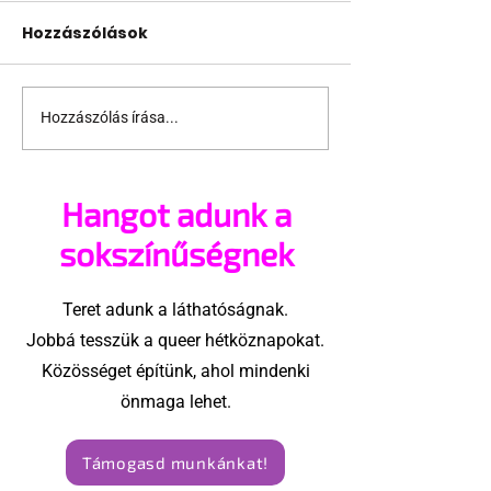
Hozzászólások
Hozzászólás írása...
A cruising alaprajza -
Pécs és Pride
Építészeti irányelvek
ingoványos
a vágy
kapcsolat tör
Hangot adunk a
maximalizálására
sokszínűségnek
Teret adunk a láthatóságnak.
Jobbá tesszük a queer hétköznapokat.
Közösséget építünk, ahol mindenki
önmaga lehet.
Támogasd munkánkat!