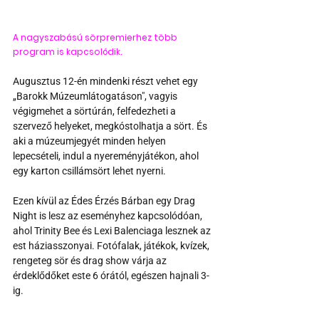
A nagyszabású sörpremierhez több 
program is kapcsolódik. 
Augusztus 12-én mindenki részt vehet egy 
„Barokk Múzeumlátogatáson", vagyis 
végigmehet a sörtúrán, felfedezheti a 
szervező helyeket, megkóstolhatja a sört. És 
aki a múzeumjegyét minden helyen 
lepecsételi, indul a nyereményjátékon, ahol 
egy karton csillámsört lehet nyerni. 
Ezen kívül az Édes Érzés Bárban egy Drag 
Night is lesz az eseményhez kapcsolódóan, 
ahol Trinity Bee és Lexi Balenciaga lesznek az 
est háziasszonyai. Fotófalak, játékok, kvízek, 
rengeteg sör és drag show várja az 
érdeklődőket este 6 órától, egészen hajnali 3-
ig. 