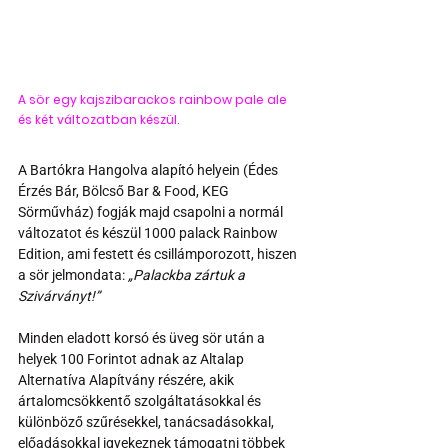
A sör egy kajszibarackos rainbow pale ale 
és két változatban készül. 
A Bartókra Hangolva alapító helyein (Édes 
Érzés Bár, Bölcső Bar & Food, KEG 
Sörművház) fogják majd csapolni a normál 
változatot és készül 1000 palack Rainbow 
Edition, ami festett és csillámporozott, hiszen 
a sör jelmondata: 
„Palackba zártuk a 
Szivárványt!” 
Minden eladott korsó és üveg sör után a 
helyek 100 Forintot adnak az Altalap 
Alternatíva Alapítvány részére, akik 
ártalomcsökkentő szolgáltatásokkal és 
különböző szűrésekkel, tanácsadásokkal, 
előadásokkal igyekeznek támogatni többek 