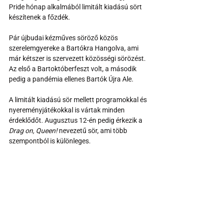
Pride hónap alkalmából limitált kiadású sört 
készítenek a főzdék. 
Pár újbudai kézműves söröző közös 
szerelemgyereke a Bartókra Hangolva, ami 
már kétszer is szervezett közösségi sörözést. 
Az első a Bartoktóberfeszt volt, a második 
pedig a pandémia ellenes Bartók Újra Ale. 
A limitált kiadású sör mellett programokkal és 
nyereményjátékokkal is vártak minden 
érdeklődőt. Augusztus 12-én pedig érkezik a 
Drag on, Queen!
 nevezetű sör, ami több 
szempontból is különleges. 