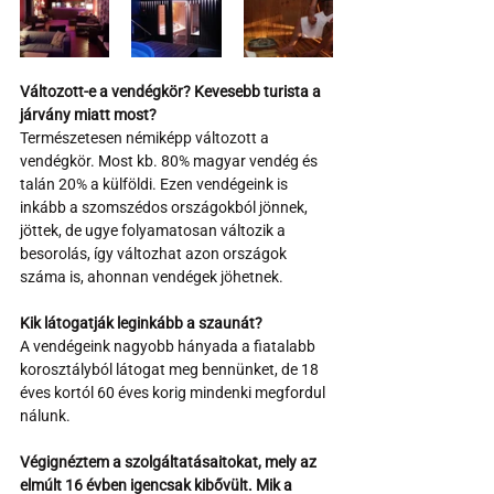
Változott-e a vendégkör? Kevesebb turista a 
járvány miatt most?
Természetesen némiképp változott a 
vendégkör. Most kb. 80% magyar vendég és 
talán 20% a külföldi. Ezen vendégeink is 
inkább a szomszédos országokból jönnek, 
jöttek, de ugye folyamatosan változik a 
besorolás, így változhat azon országok 
száma is, ahonnan vendégek jöhetnek.
Kik látogatják leginkább a szaunát?
A vendégeink nagyobb hányada a fiatalabb 
korosztályból látogat meg bennünket, de 18 
éves kortól 60 éves korig mindenki megfordul 
nálunk.
Végignéztem a szolgáltatásaitokat, mely az 
elmúlt 16 évben igencsak kibővült. Mik a 