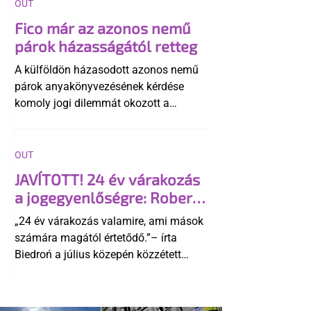
OUT
Fico már az azonos nemű
párok házasságától retteg
A külföldön házasodott azonos nemű
párok anyakönyvezésének kérdése
komoly jogi dilemmát okozott a
szlovák belügynek, miközben Robert
Fico szerint az alkotmány
egyértelműen tiltja a házasságuk
OUT
elismerését. Közben az ellenzéken belül
JAVÍTOTT! 24 év várakozás
is vita robbant ki arról, hogy vissza
a jogegyenlőségre: Robert
kellene-e vonni a kormány konzervatív
Biedroń megindító üzenete
alkotmánymódosítását
„24 év várakozás valamire, ami mások
a lengyel bejegyzett
számára magától értetődő.”– írta
élettársi kapcsolatokért
Biedroń a július közepén közzétett
bejegyzésben.