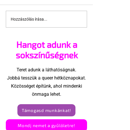
Hozzászólás írása...
Fico már az azonos
JAVÍTOTT! 24
nemű párok
várakozás a
házasságától retteg
jogegyenlősé
Hangot adunk a
Robert Biedro
megindító üz
sokszínűségnek
lengyel bejeg
élettársi
Teret adunk a láthatóságnak.
kapcsolatoké
Jobbá tesszük a queer hétköznapokat.
Közösséget építünk, ahol mindenki
önmaga lehet.
Támogasd munkánkat!
Mondj nemet a gyűlöletre!