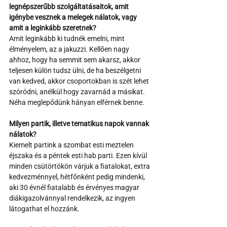
legnépszerűbb szolgáltatásaitok, amit 
igénybe vesznek a melegek nálatok, vagy 
amit a leginkább szeretnek?
Amit leginkább ki tudnék emelni, mint 
élményelem, az a jakuzzi. Kellően nagy 
ahhoz, hogy ha semmit sem akarsz, akkor 
teljesen külön tudsz ülni, de ha beszélgetni 
van kedved, akkor csoportokban is szét lehet 
szóródni, anélkül hogy zavarnád a másikat. 
Néha meglepődünk hányan elférnek benne.
Milyen partik, illetve tematikus napok vannak 
nálatok?
Kiemelt partink a szombat esti meztelen 
éjszaka és a péntek esti hab parti. Ezen kívül 
minden csütörtökön várjuk a fiatalokat, extra 
kedvezménnyel, hétfőnként pedig mindenki, 
aki 30 évnél fiatalabb és érvényes magyar 
diákigazolvánnyal rendelkezik, az ingyen 
látogathat el hozzánk.