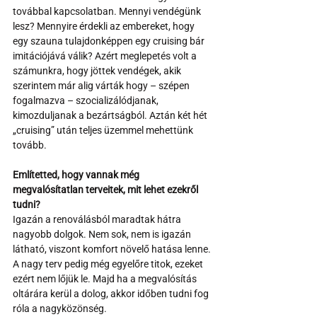
továbbal kapcsolatban. Mennyi vendégünk 
lesz? Mennyire érdekli az embereket, hogy 
egy szauna tulajdonképpen egy cruising bár 
imitációjává válik? Azért meglepetés volt a 
számunkra, hogy jöttek vendégek, akik 
szerintem már alig várták hogy – szépen 
fogalmazva – szocializálódjanak, 
kimozduljanak a bezártságból. Aztán két hét 
„cruising” után teljes üzemmel mehettünk 
tovább.
Említetted, hogy vannak még 
megvalósítatlan terveitek, mit lehet ezekről 
tudni? 
Igazán a renoválásból maradtak hátra 
nagyobb dolgok. Nem sok, nem is igazán 
látható, viszont komfort növelő hatása lenne. 
A nagy terv pedig még egyelőre titok, ezeket 
ezért nem lőjük le. Majd ha a megvalósítás 
oltárára kerül a dolog, akkor időben tudni fog 
róla a nagyközönség.