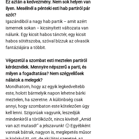
Ez aztán a kedvezmény. Nem sok helyen van 
ilyen. Mesélnél a pénteki esti hab partiról pár 
szót?
Igazándiból a nagy hab partik – amit azért 
ismernek sokan – kicsinyített változata van 
nálunk. Egy kicsit habos tánctér, egy kicsit 
habos sötétszoba, szóval bízzuk az olvasók 
fantáziájára a többit.
Végezetül a szombat esti meztelen partiról 
kérdeznélek. Mennyire népszerű a parti, és 
milyen a fogadtatása? Nem szégyellősek 
nálatok a melegek?
Mondhatom, hogy az egyik legkedveltebb 
este, holott bármelyik napon lehetne bárki 
meztelen, ha szeretne. A különbség csak 
annyi, hogy szombaton este kötelezően úgy 
kell lenni. Szigorúak vagyunk, leszedjük 
mindenkiről a törölközőt, nincs kivétel! „Amid 
van azt mutasd!” a jelszavunk! 🙂 Egyébként 
vannak bátrak, nagyon is, meglepetés műsor 
is kialakul itt, ott, de aki látni szeretné, az 