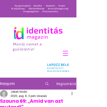
#programajánló
#politika
#podcast
#videó
#LadyDömper
#történetihónap
#szexuálisegészség
#magdiagőzben
#macskamedve
Mondj nemet a
gyűlöletre!
LAPOZZ BELE
NYOMTATOTT
MAGAZINJAINKBA
Regisztráció
Bejegyzés
Jakab István
2020. aug. 8.
3 perc olvasás
Szauna 69: „Amid van azt