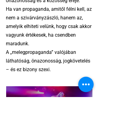
önazonosság és a közösség ereje.
Ha van propaganda, amitől félni kell, az
nem a szivárványzászló, hanem az,
amelyik elhiteti velünk, hogy csak akkor
vagyunk értékesek, ha csendben
maradunk.
A „melegpropaganda” valójában
láthatóság, önazonosság, jogkövetelés
– és ez bizony szexi.
2 perc olvasás
Miket nézzünk idén a Sziget queer