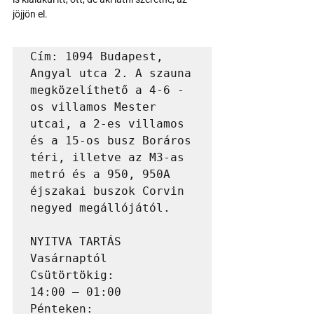
jöjjön el.
Cím: 1094 Budapest, 
Angyal utca 2. A szauna 
megközelíthető a 4-6 -
os villamos Mester 
utcai, a 2-es villamos 
és a 15-os busz Boráros 
téri, illetve az M3-as 
metró és a 950, 950A 
éjszakai buszok Corvin 
negyed megállójától.

NYITVA TARTÁS

Vasárnaptól 
Csütörtökig:                 
14:00 – 01:00

Pénteken:                                