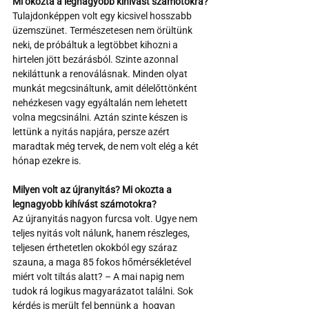
Mi okozta a legnagyobb kihívást számotokra?
Tulajdonképpen volt egy kicsivel hosszabb 
üzemszünet. Természetesen nem örültünk 
neki, de próbáltuk a legtöbbet kihozni a 
hirtelen jött bezárásból. Szinte azonnal 
nekiláttunk a renoválásnak. Minden olyat 
munkát megcsináltunk, amit délelőttönként 
nehézkesen vagy egyáltalán nem lehetett 
volna megcsinálni. Aztán szinte készen is 
lettünk a nyitás napjára, persze azért 
maradtak még tervek, de nem volt elég a két 
hónap ezekre is. 
Milyen volt az újranyitás? Mi okozta a 
legnagyobb kihívást számotokra?
Az újranyitás nagyon furcsa volt. Ugye nem 
teljes nyitás volt nálunk, hanem részleges, 
teljesen érthetetlen okokból egy száraz 
szauna, a maga 85 fokos hőmérsékletével 
miért volt tiltás alatt? – A mai napig nem 
tudok rá logikus magyarázatot találni. Sok 
kérdés is merült fel bennünk a  hogyan 