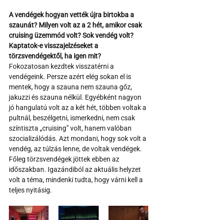
A vendégek hogyan vették újra birtokba a 
szaunát? Milyen volt az a 2 hét, amikor csak 
cruising üzemmód volt? Sok vendég volt? 
Kaptatok-e visszajelzéseket a 
törzsvendégektől, ha igen mit?
Fokozatosan kezdtek visszatérni a 
vendégeink. Persze azért elég sokan el is 
mentek, hogy a szauna nem szauna gőz, 
jakuzzi és szauna nélkül. Egyébként nagyon 
jó hangulatú volt az a két hét, többen voltak a 
pultnál, beszélgetni, ismerkedni, nem csak 
színtiszta „cruising” volt, hanem valóban 
szocializálódás. Azt mondani, hogy sok volt a 
vendég, az túlzás lenne, de voltak vendégek. 
Főleg törzsvendégek jöttek ebben az 
időszakban. Igazándiból az aktuális helyzet 
volt a téma, mindenki tudta, hogy várni kell a 
teljes nyitásig.