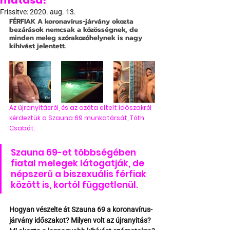
mutasd!”
Frissítve:
2020. aug. 13.
FÉRFIAK
 A koronavírus-járvány okozta 
bezárások nemcsak a közösségnek, de 
minden meleg szórakozóhelynek is nagy 
kihívást jelentett. 
Az újranyitásról, és az azóta eltelt időszakról 
kérdeztük a Szauna 69 munkatársát, Tóth 
Csabát.
Szauna 69-et többségében 
fiatal melegek látogatják, de 
népszerű a biszexuális férfiak 
között is, kortól függetlenül.
Hogyan vészelte át Szauna 69 a koronavírus-
járvány időszakot? Milyen volt az újranyitás? 