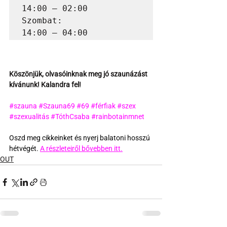
14:00 – 02:00

Szombat:                                 
14:00 – 04:00
Köszönjük, olvasóinknak meg jó szaunázást 
kívánunk! Kalandra fel!
#szauna
#Szauna69
#69
#férfiak
#szex
#szexualitás
#TóthCsaba
#rainbotainmnet
Oszd meg cikkeinket és nyerj balatoni hosszú 
hétvégét. 
A részleteiről bővebben itt.
OUT