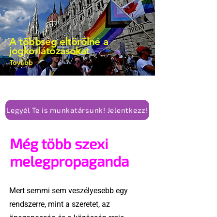
A többség eltörölné a
jogkorlátozásokat
Tovább
Legyél Te is munkatársunk! Jelentkezz!
Még több szexi
melegpropaganda
Mert semmi sem veszélyesebb egy
rendszerre, mint a szeretet, az