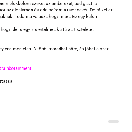
nem blokkolom ezeket az embereket, pedig azt is 
tot az oldalamon és oda beírom a user nevét. De rá kellett 
guknak. Tudom a választ, hogy miért. Ez egy külön 
gy ide is egy kis értelmet, kultúrát, tiszteletet 
úgy érzi meztelen. A többi maradhat pőre, és jöhet a szex 
#rainbotainment
ztással!