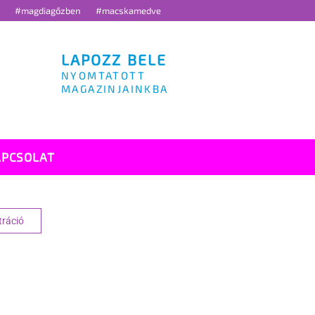
g
#magdiagőzben
#macskamedve
LAPOZZ BELE
NYOMTATOTT
MAGAZINJAINKBA
APCSOLAT
tráció