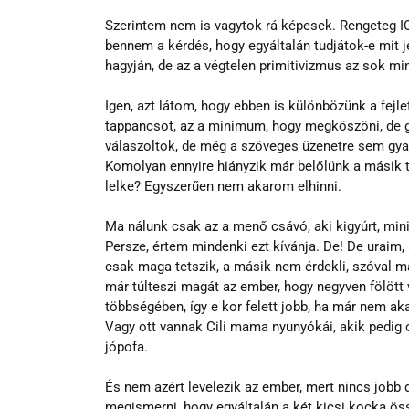
Szerintem nem is vagytok rá képesek. Rengeteg IQ
bennem a kérdés, hogy egyáltalán tudjátok-e mit 
hagyján, de az a végtelen primitivizmus az sok mi
Igen, azt látom, hogy ebben is különbözünk a fejl
tappancsot, az a minimum, hogy megköszöni, de g
válaszoltok, de még a szöveges üzenetre sem gya
Komolyan ennyire hiányzik már belőlünk a másik 
lelke? Egyszerűen nem akarom elhinni.
Ma nálunk csak az a menő csávó, aki kigyúrt, min
Persze, értem mindenki ezt kívánja. De! De uraim
csak maga tetszik, a másik nem érdekli, szóval ma
már túlteszi magát az ember, hogy negyven fölött 
többségében, így e kor felett jobb, ha már nem aka
Vagy ott vannak Cili mama nyunyókái, akik pedig ol
jópofa.
És nem azért levelezik az ember, mert nincs jobb d
megismerni, hogy egyáltalán a két kicsi kocka öss