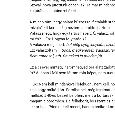
Szóval, hová jutottunk ebben is? Ha már mindenben
kultúrában is utánozni őket
A minap rám ír egy nálam húszassal fiatalabb srá
mizujs? kit keresel? :) néztem a profilod, szimpi
Válasz megy, hogy egy tartós havert. Ő, válasz: jól
mi és? – Én: Hogyan folytatódik? 
A válasza meglepett: 
hát elég nyögvenyelős, szeri
Ezt válaszoltam – 
Bocs, megkerestél. Válaszoltam.
Bemutatkozol, stb. De neked is minden jót.
Ez a csevej mintegy háromnegyed óra alatt zajlot
írt? A lábán kívül nem láttam róla képet, nem tu
Fiúk! Nem kell mindenkivel lefeküdni, nem kell, h
kell, hogy működjön. Sorolhatnék még irgalmatlan
mellőzött 40-es beszél belőlem, mert a kortársak is
magam a bőrömben. De felháborít, bosszant ez a vi
akkor ha a Pride-ra kell menni, hanem amikor kom