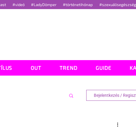
cast
#videó
#LadyDömper
#történetihónap
#szexuálisegészsé
TÍLUS
OUT
TREND
GUIDE
K
Bejelentkezés / Regisz