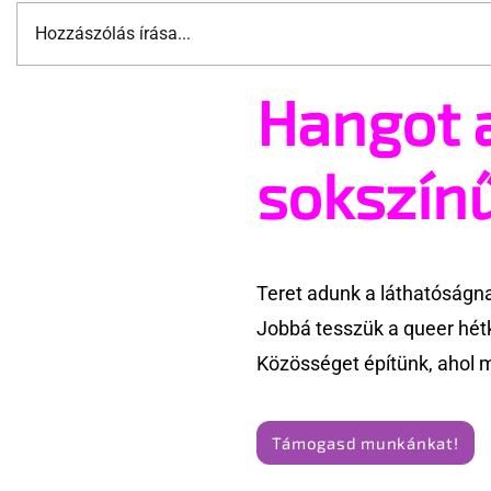
Hozzászólás írása...
Hangot 
Jonathan Bailey új szerepben
Pécs és Pr
tér vissza
ingoványo
története
sokszín
Teret adunk a láthatóságn
Jobbá tesszük a queer hét
Közösséget építünk, ahol 
Támogasd munkánkat!