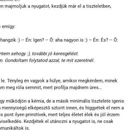
 majmoljuk a nyugatot, kezdjük már el a tiszteletben, 
c emígy:
 hangzik :) – Én: Igen? – Ő: aha nagyon is :) – Én: És? – Ő: 
ntem sehogy :), további jó keresgélést.
 Gondoltam folytatod azzal, te mit szeretnél. 
t le. Tényleg én vagyok a hülye, amikor megkérdem, minek 
dtam meg róla semmit, mert profilja majdnem üres…
ogy működjön a kémia, de a másik minimális tisztelete igenis 
 mennyiségű elképesztő sztorit innen, és higgyétek el nem a 
 pont ilyen primitívek, mert teljes életet élek és jól érzem 
selkedés. Kezdjétek el utánozni a nyugatot is, ne csak 
munikáltok is.