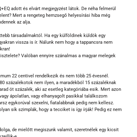
+EQ adott és elvárt megjegyzést látok. De néha felmerül 
jelent? Mert a rengeteg hemzsegő helyesírási hiba még 
ndennek az alja.
ettebb társadalmaktól. Ha egy külföldinek küldök egy 
yakran vissza is ír. Nálunk nem hogy a tappancsra nem 
kran!
tisztelete? Valóban ennyire szánalmas a magyar melegek 
imum 22 centivel rendelkezik és nem több 25 évesnél. 
, 80 százalékotok nem ilyen, a maradékból 15 százaléknak 
rad öt százalék, aki az esetleg kategóriába esik. Mert azon 
vagy ápolatlan, vagy elhanyagolt pasikkal találkozom 
rsz egykorúval szexelni, fiatalabbnak pedig nem kellesz. 
yan sík szimplák, hogy a tecciket is így írják! Pedig ez nem 
olga, de mielőtt megiszunk valamit, szeretnélek egy kicsit 
zeillik-e…