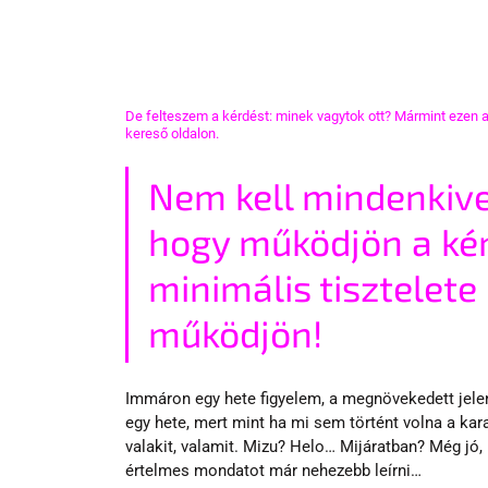
De felteszem a kérdést: minek vagytok ott? Mármint ezen a
kereső oldalon. 
Nem kell mindenkivel
hogy működjön a kém
minimális tisztelete 
működjön!
Immáron egy hete figyelem, a megnövekedett jelenl
egy hete, mert mint ha mi sem történt volna a kar
valakit, valamit. Mizu? Helo… Mijáratban? Még jó
értelmes mondatot már nehezebb leírni…