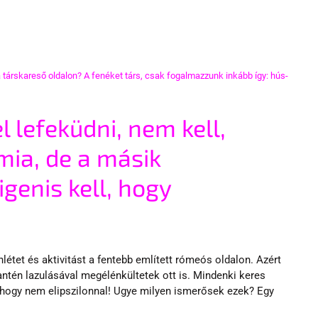
 társkareső oldalon? A fenéket társ, csak fogalmazzunk inkább így: hús-
 lefeküdni, nem kell, 
ia, de a másik 
igenis kell, hogy 
étet és aktivitást a fentebb említett rómeós oldalon. Azért 
antén lazulásával megélénkültetek ott is. Mindenki keres 
, hogy nem elipszilonnal! Ugye milyen ismerősek ezek? Egy 