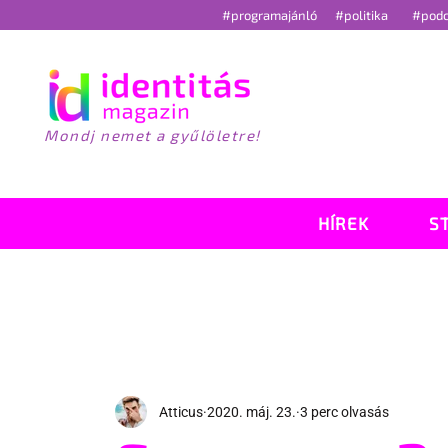
#programajánló
#politika
#pod
Mondj nemet a gyűlöletre!
HÍREK
S
Atticus
2020. máj. 23.
3 perc olvasás