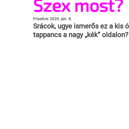
Szex most?
Frissítve:
2020. jún. 8.
Srácok, ugye ismerős ez a kis ó
tappancs a nagy „kék” oldalon?