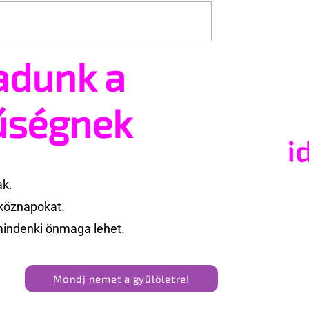
adunk a
ide: egy
Fico már az azonos nemű
s kapcsolat
párok házasságától rette
űségnek
ak.
köznapokat.
mindenki önmaga lehet.
Mondj nemet a gyűlöletre!