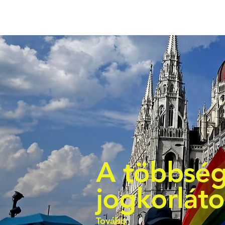
A többség
jogkorlát
Tovább