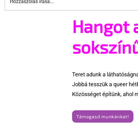
Hozzászólás írása...
Hangot 
A mellrákszűrésről senki sem
Támogatha
beszél a mellkasi műtétek
Te is rész
után - pedig kellene
Pride meg
sokszín
Teret adunk a láthatóságn
Jobbá tesszük a queer hét
Közösséget építünk, ahol 
Támogasd munkánkat!