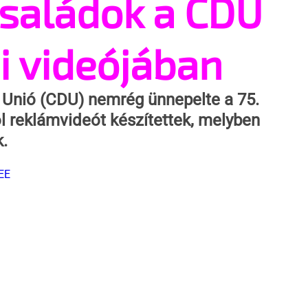
saládok a CDU
i videójában
Unió (CDU) nemrég ünnepelte a 75. 
l reklámvideót készítettek, melyben 
.
EE