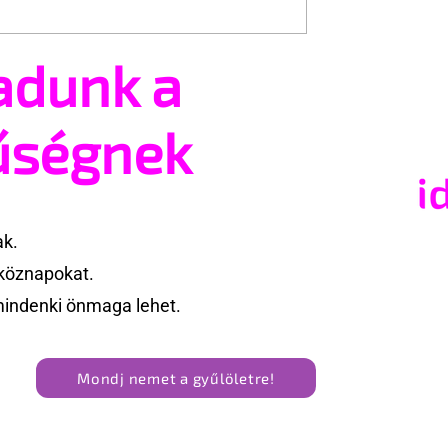
adunk a
tsz és ajánlhatsz:
Egy HIV-megelőzésről sz
t vehetsz a Pécs
reklámon akadtak ki
valósításában
konzervatívok az Egyesül
űségnek
Államokban
ak.
köznapokat.
mindenki önmaga lehet.
Mondj nemet a gyűlöletre!