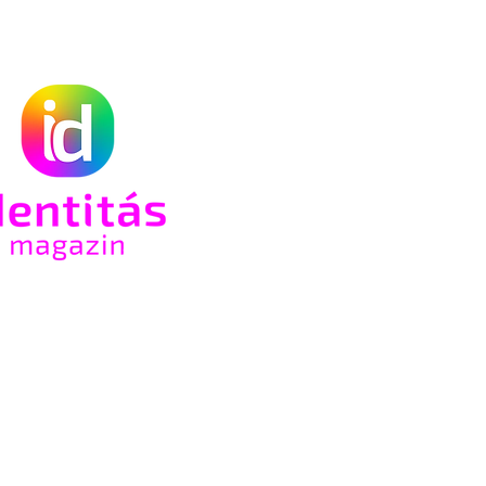
óló
t