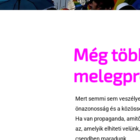
Még töb
melegp
Mert semmi sem veszélyes
önazonosság és a közössé
Ha van propaganda, amitől
az, amelyik elhiteti velün
csendben maradunk.