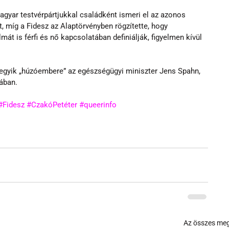
yar testvérpártjukkal családként ismeri el az azonos 
, míg a Fidesz az Alaptörvényben rögzítette, hogy 
mát is férfi és nő kapcsolatában definiálják, figyelmen kívül 
gyik „húzóembere” az egészségügyi miniszter Jens Spahn, 
tában.
#Fidesz
#CzakóPetéter
#queerinfo
Az összes meg