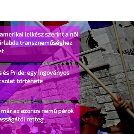
amerikai lelkész szerint a női
árlabda transzneműséghez
et
 és Pride: egy ingoványos
csolat története
o már az azonos nemű párok
asságától retteg