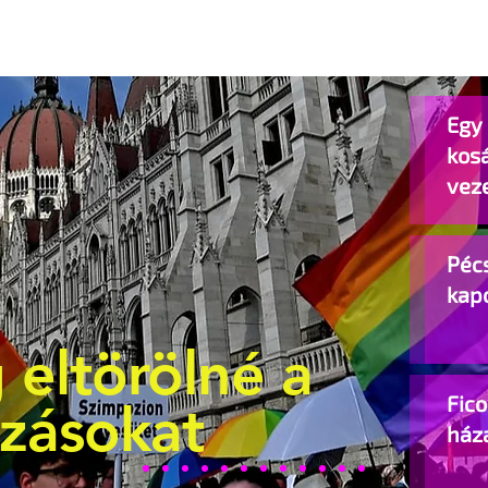
Egy 
kos
vez
Pécs
kap
 eltörölné a
Fic
ozásokat
ház