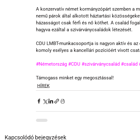
A konzervatív német kormányzópárt szemben a mag
nemű párok által alkotott háztartási közösségeket
házasságot csak férfi és nő köthet. A család fogal
hagyva ezáltal a szivárványcsaládok létezését.
CDU LMBT-munkacsoportja is nagyon aktív és az e
komoly esélyes a kancellári pozícióért vívott csa
#Németország
#CDU
#szivárványcsalád
#család
Támogass minket egy megosztással!
HÍREK
Kapcsolódó bejegyzések