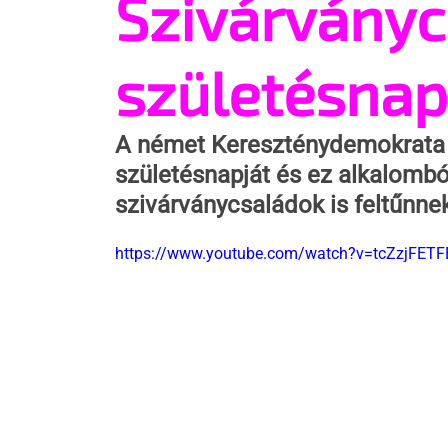
Szivárványc
születésnap
A német Kereszténydemokrata 
születésnapját és ez alkalombó
szivárványcsaládok is feltűnnek
https://www.youtube.com/watch?v=tcZzjFETF