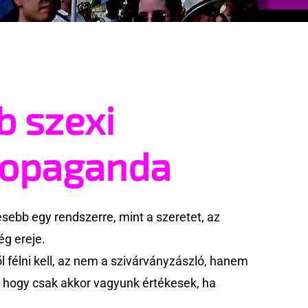
b szexi
ropaganda
ebb egy rendszerre, mint a szeretet, az
g ereje.
 félni kell, az nem a szivárványzászló, hanem
k, hogy csak akkor vagyunk értékesek, ha