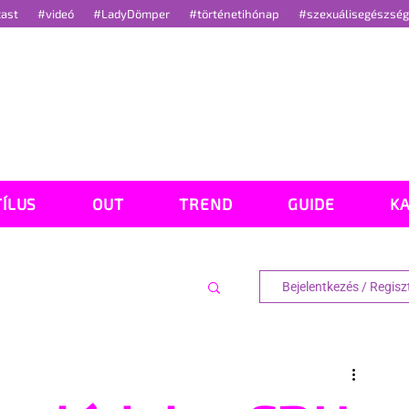
cast
#videó
#LadyDömper
#történetihónap
#szexuálisegészsé
TÍLUS
OUT
TREND
GUIDE
K
Bejelentkezés / Regisz