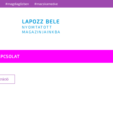
g
#magdiagőzben
#macskamedve
LAPOZZ BELE
NYOMTATOTT
MAGAZINJAINKBA
APCSOLAT
tráció