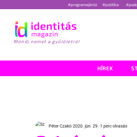
#programajánló
#politika
#pod
Mondj nemet a gyűlöletre!
HÍREK
S
Péter Czakó
2020. jún. 29.
1 perc olvasás