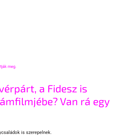
rtják meg.
érpárt, a Fidesz is 
lámfilmjébe? Van rá egy 
ycsaládok is szerepelnek.