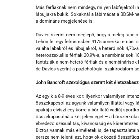
Más férfiaknak nem mindegy, milyen lábfejektől in
lábujjakra bukik. Sokaknál a lábimádat a BDSM-h
a domináns megjelenése is.
Davies szerint nem meglepő, hogy a meleg randiold
Lehmiller egy felmérésben 4175 amerikai ember szex
valaha lábakról és lábujjakról, a heteró nők 4,7%-a
heteroszexuális férfiak 20,9%-a, a nembinárisok 18,
fantáziák a nem-heteró férfiak és a nembinárisok 
de Davies szerint a pszichológiai szakirodalom a
John Bancroft szexológus szerint két életszakaszb
Az egyik a 8-9 éves kor: ilyenkor valamilyen inten
összekapcsol az agyunk valamilyen illattal vagy l
apukája elviszi egy körre a bőrillatú vadiúj sportk
összekapcsolná a két jelenséget – a bőrszerkókra 
ébredező szexualitás, kíváncsiság és kísérletezés
Biztos vannak más elméletek is, de tapasztalataim
persze nem jelenti azt, hogy ok-okozati összefügg