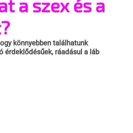
t a szex és a
t?
 hogy könnyebben találhatunk 
ó érdeklődésűek, ráadásul a láb 