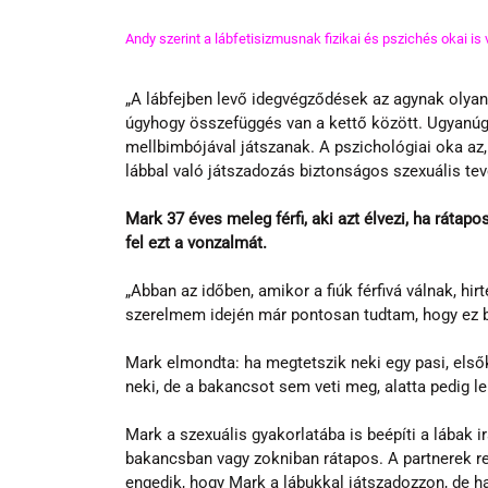
Andy szerint a lábfetisizmusnak fizikai és pszichés okai is
„A lábfejben levő idegvégződések az agynak olyan 
úgyhogy összefüggés van a kettő között. Ugyanúgy f
mellbimbójával játszanak. A pszichológiai oka az,
lábbal való játszadozás biztonságos szexuális tev
Mark 37 éves meleg férfi, aki azt élvezi, ha ráta
fel ezt a vonzalmát.  
„Abban az időben, amikor a fiúk férfivá válnak, hir
szerelmem idején már pontosan tudtam, hogy ez 
Mark elmondta: ha megtetszik neki egy pasi, első
neki, de a bakancsot sem veti meg, alatta pedig le
Mark a szexuális gyakorlatába is beépíti a lábak ir
bakancsban vagy zokniban rátapos. A partnerek rea
engedik, hogy Mark a lábukkal játszadozzon, de 