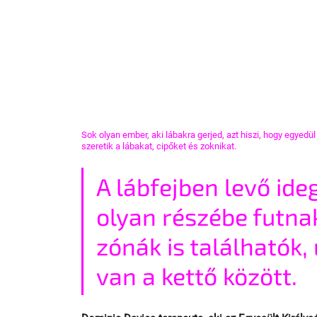
Sok olyan ember, aki lábakra gerjed, azt hiszi, hogy egyedü
szeretik a lábakat, cipőket és zoknikat.
A lábfejben levő id
olyan részébe futnak
zónák is találhatók
van a kettő között.