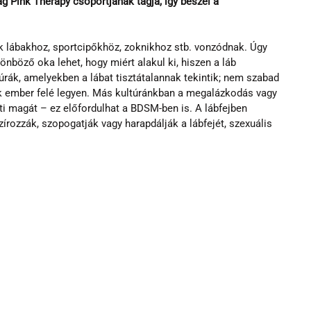
g Pink Therapy csoportjának tagja, így beszél a 
 lábakhoz, sportcipőkhöz, zoknikhoz stb. vonzódnak. Úgy 
nböző oka lehet, hogy miért alakul ki, hiszen a láb 
úrák, amelyekben a lábat tisztátalannak tekintik; nem szabad 
ik ember felé legyen. Más kultúránkban a megalázkodás vagy 
ti magát – ez előfordulhat a BDSM-ben is. A lábfejben 
írozzák, szopogatják vagy harapdálják a lábfejét, szexuális 