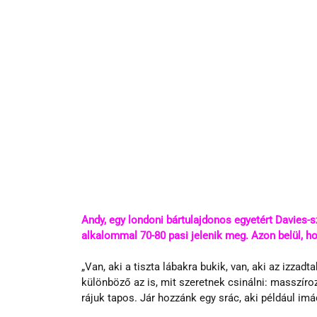
Andy, egy londoni bártulajdonos egyetért Davies-sz
alkalommal 70-80 pasi jelenik meg. Azon belül, ho
„Van, aki a tiszta lábakra bukik, van, aki az izza
különböző az is, mit szeretnek csinálni: masszíroz
rájuk tapos. Jár hozzánk egy srác, aki például im