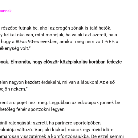
 vannak
részébe futnak be, ahol az erogén zónák is találhatók, 
izikai oka van, mint mondjuk, ha valaki azt szereti, ha a 
 hogy a 80-as 90-es években, amikor még nem volt PrEP, a 
ékenység volt.”
posnak. Elmondta, hogy először középiskolás korában fedezte 
telen nagyon kezdett érdekelni, mi van a lábukon! Az első 
bejön nekem.”
ként a cipőjét nézi meg. Legjobban az edzőcipők jönnek be 
hetőleg fehér sportzokni legyen.
ánti rajongását: szereti, ha partnere sportcipőben, 
kciója változó. Van, aki kiakad, mások egy rövid időre 
hamarosan visszatérnek a komfortzónájukba. De ezzel semmi 