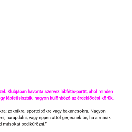
el. Klubjában havonta szervez lábfétis-partit, ahol minden 
gy lábfetisiszták, nagyon különböző az érdeklődési körük.
dtakra; zoknikra, sportcipőkre vagy bakancsokra. Nagyon 
ni, harapdálni, vagy éppen attól gerjednek be, ha a másik 
ád másokat pedikűrözni.”