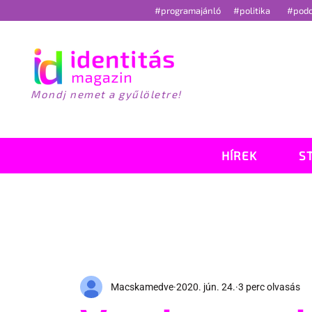
#programajánló
#politika
#pod
Mondj nemet a gyűlöletre!
HÍREK
S
Macskamedve
2020. jún. 24.
3 perc olvasás