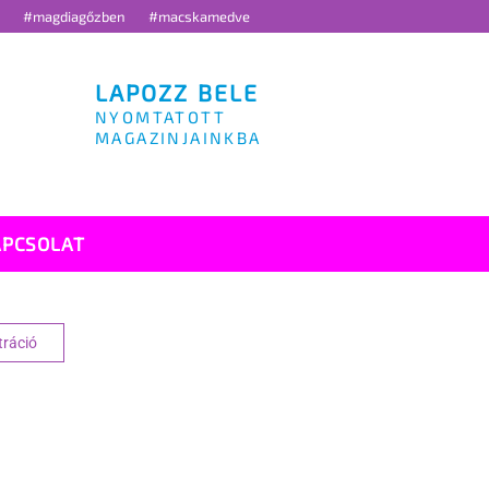
g
#magdiagőzben
#macskamedve
LAPOZZ BELE
NYOMTATOTT
MAGAZINJAINKBA
APCSOLAT
tráció