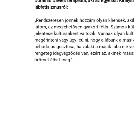
Dominic Davies terapeuta, aki az Egyesült Királysá
lábfetisizmusról:
„Rendszeresen jönnek hozzám olyan kliensek, akik
látom, ez meglehetősen gyakori fétis. Számos külö
jelentése kultúránként változik. Vannak olyan kult
megérinteni vagy úgy leülni, hogy a lábunk a más
behódolás gesztusa, ha valaki a másik lába elé ve
rengeteg idegvégződés van, ezért az, akinek massz
örömet élhet meg.” 