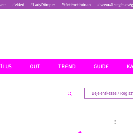
cast
#videó
#LadyDömper
#történetihónap
#szexuálisegészsé
TÍLUS
OUT
TREND
GUIDE
K
Bejelentkezés / Regisz