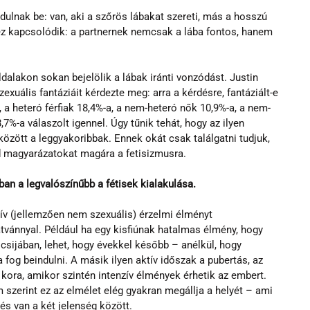
dulnak be: van, aki a szőrös lábakat szereti, más a hosszú 
ez kapcsolódik: a partnernek nemcsak a lába fontos, hanem 
alakon sokan bejelölik a lábak iránti vonzódást. Justin 
uális fantáziáit kérdezte meg: arra a kérdésre, fantáziált-e 
, a heteró férfiak 18,4%-a, a nem-heteró nők 10,9%-a, a nem-
7%-a válaszolt igennel. Úgy tűnik tehát, hogy az ilyen 
között a leggyakoribbak. Ennek okát csak találgatni tudjuk, 
d magyarázatokat magára a fetisizmusra.
an a legvalószínűbb a fétisek kialakulása.
zív (jellemzően nem szexuális) érzelmi élményt 
átvánnyal. Például ha egy kisfiúnak hatalmas élmény, hogy 
ocsijában, lehet, hogy évekkel később – anélkül, hogy 
fog beindulni. A másik ilyen aktív időszak a pubertás, az 
 kora, amikor szintén intenzív élmények érhetik az embert. 
 szerint ez az elmélet elég gyakran megállja a helyét – ami 
és van a két jelenség között.