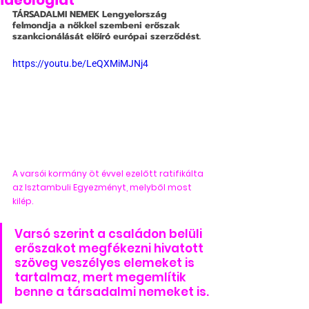
ideológiát”
TÁRSADALMI NEMEK
 Lengyelország 
felmondja a nőkkel szembeni erőszak 
szankcionálását előíró európai szerződést. 
https://youtu.be/LeQXMiMJNj4
A varsói kormány öt évvel ezelőtt ratifikálta 
az Isztambuli Egyezményt, melyből most 
kilép.
Varsó szerint a családon belüli 
erőszakot megfékezni hivatott 
szöveg veszélyes elemeket is 
tartalmaz, mert megemlítik 
benne a társadalmi nemeket is.