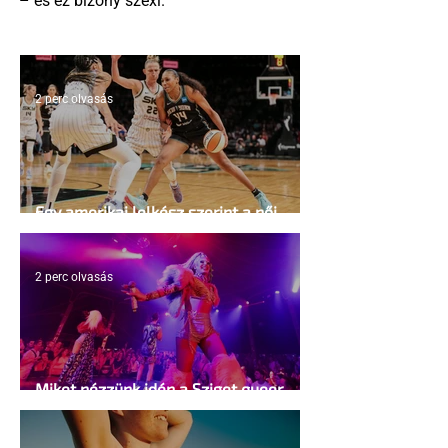
– és ez bizony szexi.
2 perc olvasás
Egy amerikai lelkész szerint a női
kosárlabda transzneműséghez vezet
2 perc olvasás
Miket nézzünk idén a Sziget queer
sátrában?