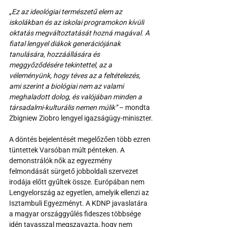
„Ez az ideológiai természetű elem az 
iskolákban és az iskolai programokon kívüli 
oktatás megváltoztatását hozná magával. A 
fiatal lengyel diákok generációjának 
tanulására, hozzáállására és 
meggyőződésére tekintettel, az a 
véleményünk, hogy téves az a feltételezés, 
ami szerint a biológiai nem az valami 
meghaladott dolog, és valójában minden a 
társadalmi-kulturális nemen múlik”
 – mondta 
Zbigniew Ziobro lengyel igazságügy-miniszter.
A döntés bejelentését megelőzően több ezren 
tüntettek Varsóban múlt pénteken. A 
demonstrálók nők az egyezmény 
felmondását sürgető jobboldali szervezet 
irodája előtt gyűltek össze. Európában nem 
Lengyelország az egyetlen, amelyik ellenzi az 
Isztambuli Egyezményt. A KDNP javaslatára 
a magyar országgyűlés fideszes többsége 
idén tavasszal megszavazta, hogy nem 