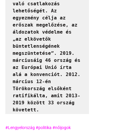
való csatlakozás 
lehetőségét. Az 
egyezmény célja az 
erőszak megelőzése, az 
áldozatok védelme és 
„az elkövetők 
büntetlenségének 
megszüntetése”. 2019. 
márciusáig 46 ország és 
az Európai Unió írta 
alá a konvenciót. 2012. 
március 12-én 
Törökország elsőként 
ratifikálta, amit 2013-
2019 között 33 ország 
követett.
#Lengyelország
#politika
#nőijogok