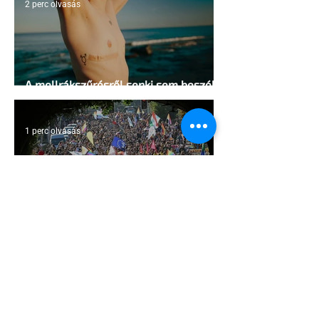
2 perc olvasás
A mellrákszűrésről senki sem beszél a
mellkasi műtétek után - pedig kellene
1 perc olvasás
Támogathatsz és ajánlhatsz: Te is
részt vehetsz a Pécs Pride
megvalósításában
1 perc olvasás