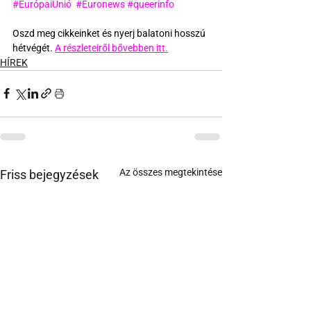
#EurópaiUnió
#Euronews
#queerinfo
Oszd meg cikkeinket és nyerj balatoni hosszú 
hétvégét. 
A részleteiről bővebben itt.
HÍREK
Az összes megtekintése
Friss bejegyzések