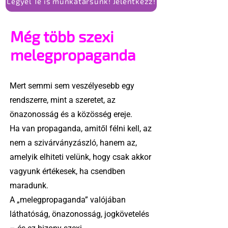
Legyél Te is munkatársunk! Jelentkezz!
Még több szexi
melegpropaganda
Mert semmi sem veszélyesebb egy
rendszerre, mint a szeretet, az
önazonosság és a közösség ereje.
Ha van propaganda, amitől félni kell, az
nem a szivárványzászló, hanem az,
amelyik elhiteti velünk, hogy csak akkor
vagyunk értékesek, ha csendben
maradunk.
A „melegpropaganda” valójában
láthatóság, önazonosság, jogkövetelés