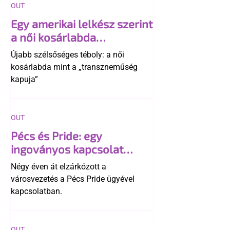
OUT
Egy amerikai lelkész szerint
a női kosárlabda
transzneműséghez vezet
Újabb szélsőséges téboly: a női
kosárlabda mint a „transzneműség
kapuja”
OUT
Pécs és Pride: egy
ingoványos kapcsolat
története
Négy éven át elzárkózott a
városvezetés a Pécs Pride ügyével
kapcsolatban.
OUT