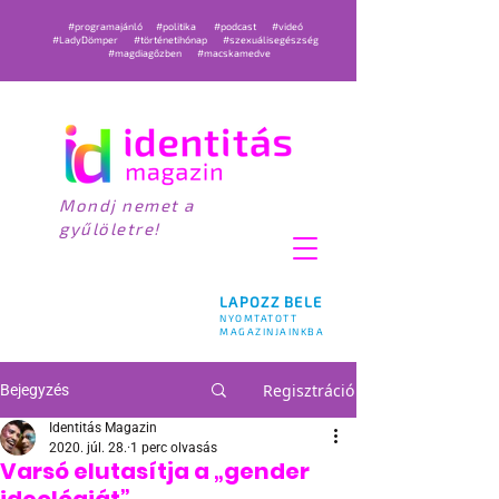
#programajánló
#politika
#podcast
#videó
#LadyDömper
#történetihónap
#szexuálisegészség
#magdiagőzben
#macskamedve
Mondj nemet a
gyűlöletre!
LAPOZZ BELE
NYOMTATOTT
MAGAZINJAINKBA
Regisztráció
Bejegyzés
Identitás Magazin
2020. júl. 28.
1 perc olvasás
Varsó elutasítja a „gender