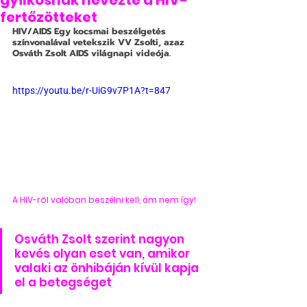
gyilkosnak nevezte a HIV-
fertőzötteket
HIV/AIDS
 Egy kocsmai beszélgetés 
színvonalával vetekszik VV Zsolti, azaz 
Osváth Zsolt AIDS világnapi videója.
https://youtu.be/r-UiG9v7P1A?t=847
A HIV-ről valóban beszélni kell, ám nem így!
Osváth Zsolt szerint nagyon 
kevés olyan eset van, amikor 
valaki az önhibáján kívül kapja 
el a betegséget