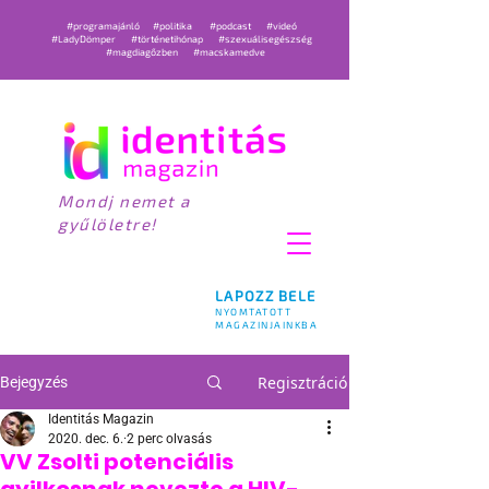
#programajánló
#politika
#podcast
#videó
#LadyDömper
#történetihónap
#szexuálisegészség
#magdiagőzben
#macskamedve
Mondj nemet a
gyűlöletre!
LAPOZZ BELE
NYOMTATOTT
MAGAZINJAINKBA
Regisztráció
Bejegyzés
Identitás Magazin
2020. dec. 6.
2 perc olvasás
VV Zsolti potenciális