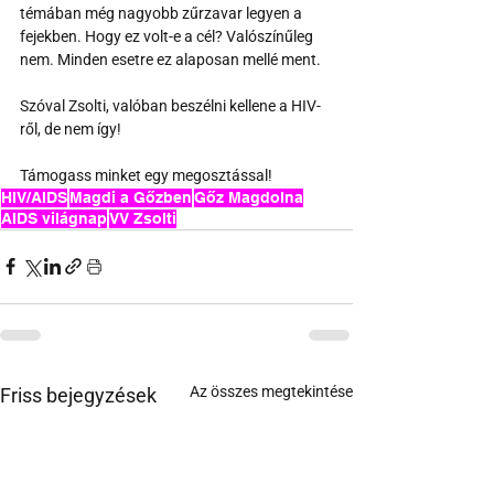
témában még nagyobb zűrzavar legyen a 
fejekben. Hogy ez volt-e a cél? Valószínűleg 
nem. Minden esetre ez alaposan mellé ment.
Szóval Zsolti, valóban beszélni kellene a HIV-
ről, de nem így!
Támogass minket egy megosztással!
HIV/AIDS
Magdi a Gőzben
Gőz Magdolna
AIDS világnap
VV Zsolti
Az összes megtekintése
Friss bejegyzések