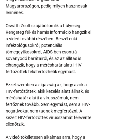
Magyarországon, pedig milyen hasznosak 
lennének.
Osváth Zsolt szájából ömlik a hülyeség. 
Rengeteg fél- és hamis információ hangzik el 
a videó további részében. Beszél cuki 
infektológusokról, potenciális 
tömeggyilkosokról, AIDS-ben csonttá 
soványodó barátairól, és az az állítás is 
elhangzik, hogy a méréshatár alatti HIV-
fertőzöttek felülfertőzhetik egymást.
Ezzel szemben az igazság az, hogy azok a 
HIV-fertőzöttek, akik kezelés alatt állnak, és 
méréshatár alatti a vírusszámuk, nem 
fertőznek tovább. Sem egymást, sem a HIV-
negatívokat nem tudnak megfertőzni. A 
kezelt HIV-fertőzöttek vírusszámát félévente 
ellenőrzik.
A videó tökéletesen alkalmas arra, hogy a 