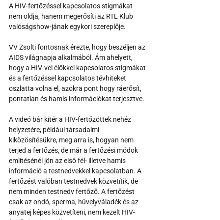
A HIV-fertőzéssel kapcsolatos stigmákat 
nem oldja, hanem megerősíti az RTL Klub 
valóságshow-jának egykori szereplője.
VV Zsolti fontosnak érezte, hogy beszéljen az 
AIDS világnapja alkalmából. Ám ahelyett, 
hogy a HIV-vel élőkkel kapcsolatos stigmákat 
és a fertőzéssel kapcsolatos tévhiteket 
oszlatta volna el, azokra pont hogy ráerősít, 
pontatlan és hamis információkat terjesztve.
A videó bár kitér a HIV-fertőzöttek nehéz 
helyzetére, például társadalmi 
kiközösítésükre, meg arra is, hogyan nem 
terjed a fertőzés, de már a fertőzési módok 
említésénél jön az első fél- illetve hamis 
információ a testnedvekkel kapcsolatban. A 
fertőzést valóban testnedvek közvetítik, de 
nem minden testnedv fertőző. A fertőzést 
csak az ondó, sperma, hüvelyváladék és az 
anyatej képes közvetíteni, nem kezelt HIV-