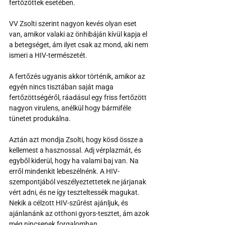
fertőzöttek esetében.
VV Zsolti szerint nagyon kevés olyan eset 
van, amikor valaki az önhibáján kívül kapja el 
a betegséget, ám ilyet csak az mond, aki nem 
ismeri a HIV-természetét. 
A fertőzés ugyanis akkor történik, amikor az 
egyén nincs tisztában saját maga 
fertőzöttségéről, ráadásul egy friss fertőzött 
nagyon virulens, anélkül hogy bármiféle 
tünetet produkálna.
Aztán azt mondja Zsolti, hogy kösd össze a 
kellemest a hasznossal. Adj vérplazmát, és 
egyből kiderül, hogy ha valami baj van. Na 
erről mindenkit lebeszélnénk. A HIV-
szempontjából veszélyeztettetek ne járjanak 
vért adni, és ne így teszteltessék magukat. 
Nekik a célzott HIV-szűrést ajánljuk, és 
ajánlanánk az otthoni gyors-tesztet, ám azok 
még nincsenek forgalomban 