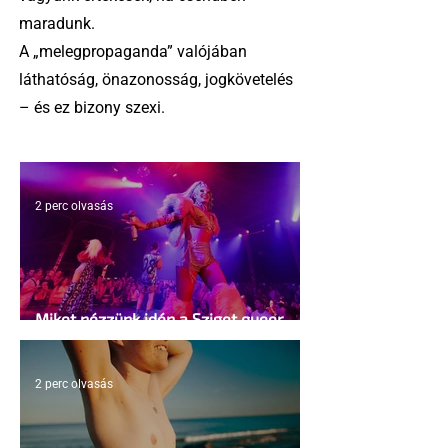
maradunk.
A „melegpropaganda” valójában
láthatóság, önazonosság, jogkövetelés
– és ez bizony szexi.
2 perc olvasás
Miket nézzünk idén a Sziget queer
sátrában?
2 perc olvasás