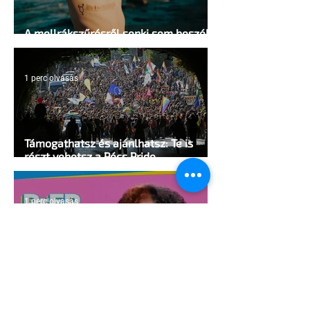
A mellrákszűrésről senki sem beszél a
mellkasi műtétek után - pedig kellene
1 perc olvasás
Támogathatsz és ajánlhatsz: Te is
részt vehetsz a Pécs Pride
megvalósításában
1 perc olvasás
Egy HIV-megelőzésről szóló reklámon
akadt ki egy konzervatív csoport az
Egyesült Államokban