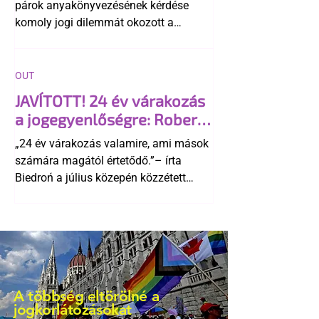
párok anyakönyvezésének kérdése
komoly jogi dilemmát okozott a
szlovák belügynek, miközben Robert
Fico szerint az alkotmány
egyértelműen tiltja a házasságuk
OUT
elismerését. Közben az ellenzéken belül
JAVÍTOTT! 24 év várakozás
is vita robbant ki arról, hogy vissza
a jogegyenlőségre: Robert
kellene-e vonni a kormány konzervatív
Biedroń megindító üzenete
alkotmánymódosítását
„24 év várakozás valamire, ami mások
a lengyel bejegyzett
számára magától értetődő.”– írta
élettársi kapcsolatokért
Biedroń a július közepén közzétett
bejegyzésben.
A többség eltörölné a
jogkorlátozásokat