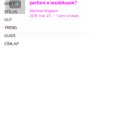
partizni a leszbikusok?
HÍREK
Identitás Magazin
STÍLUS
2018. máj. 23.
1 perc olvasás
OUT
TREND
GUIDE
CÍMLAP