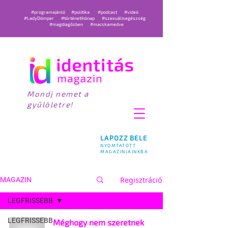
#programajánló
#politika
#podcast
#videó
#LadyDömper
#történetihónap
#szexuálisegészség
#magdiagőzben
#macskamedve
Mondj nemet a
gyűlöletre!
LAPOZZ BELE
NYOMTATOTT
MAGAZINJAINKBA
Regisztráció
MAGAZIN
LEGFRISSEBB
LEGFRISSEBB
Méghogy nem szeretnek