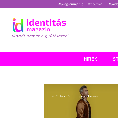
#programajánló
#politika
#pod
Mondj nemet a gyűlöletre!
HÍREK
S
2021. febr. 28.
3 perc olvasás