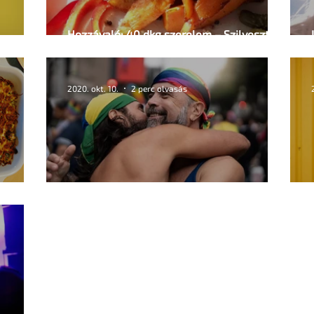
Hozzávaló: 40 dkg szerelem – Szilveszteri
májas-álmok
2020. okt. 10.
2 perc olvasás
Még egyszer, nem csak a daddy-kről