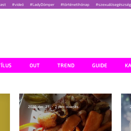
cast
#videó
#LadyDömper
#történetihónap
#szexuálisegészsé
TÍLUS
OUT
TREND
GUIDE
K
2020. dec. 27.
2 perc olvasás