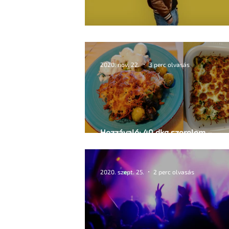
Egy meleg apa dilemmái
2020. nov. 22.
3 perc olvasás
Hozzávaló: 40 dkg szerelem –
Tojáskedvelők álma
2020. szept. 25.
2 perc olvasás