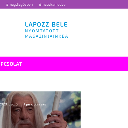
g
#magdiagőzben
#macskamedve
LAPOZZ BELE
NYOMTATOTT
MAGAZINJAINKBA
APCSOLAT
2020. dec. 6.
1 perc olvasás