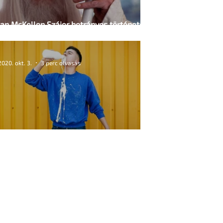
Ian McKellen Szájer botrányos történetéről
és a ledarált mesekönyvről
2020. okt. 3.
3 perc olvasás
Nyelni vagy nem nyelni?