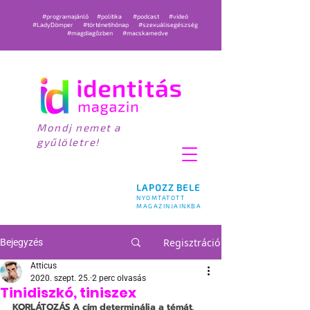
#programajánló
#politika
#podcast
#videó
#LadyDömper
#történetihónap
#szexuálisegészség
#magdiagőzben
#macskamedve
Mondj nemet a
gyűlöletre!
LAPOZZ BELE
NYOMTATOTT
MAGAZINJAINKBA
Regisztráció
Bejegyzés
Atticus
2020. szept. 25.
2 perc olvasás
Tinidiszkó, tiniszex
KORLÁTOZÁS
 A cím determinálja a témát. 