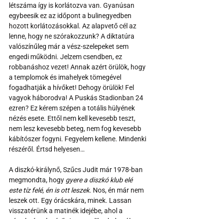
létszáma így is korlátozva van. Gyanúsan 
egybeesik ez az időpont a bulinegyedben 
hozott korlátozásokkal. Az alapvető cél az 
lenne, hogy ne szórakozzunk? A diktatúra 
valószínűleg már a vész-szelepeket sem 
engedi működni. Jelzem csendben, ez 
robbanáshoz vezet! Annak azért örülök, hogy 
a templomok és imahelyek tömegével 
fogadhatják a hívőket! Dehogy örülök! Fel 
vagyok háborodva! A Puskás Stadionban 24 
ezren? Ez kérem szépen a totális hülyének 
nézés esete. Ettől nem kell kevesebb teszt, 
nem lesz kevesebb beteg, nem fog kevesebb 
kábítószer fogyni. Fegyelem kellene. Mindenki 
részéről. Értsd helyesen…
A diszkó-királynő, Szűcs Judit már 1978-ban 
megmondta, hogy 
gyere a diszkó klub elé 
este tíz felé, én is ott leszek.
 Nos, én már nem 
leszek ott. Egy órácskára, minek. Lassan 
visszatérünk a matinék idejébe, ahol a 