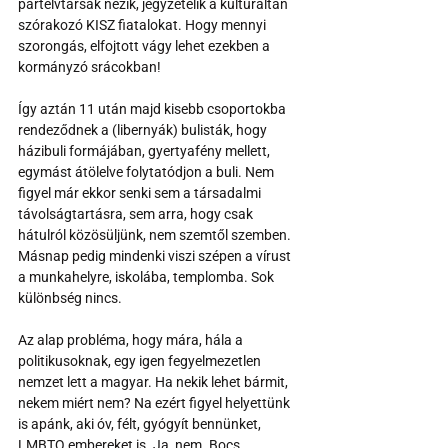
pártelvtársak nézik, jegyzetelik a kulturáltan 
szórakozó KISZ fiatalokat. Hogy mennyi 
szorongás, elfojtott vágy lehet ezekben a 
kormányzó srácokban!
Így aztán 11 után majd kisebb csoportokba 
rendeződnek a (libernyák) bulisták, hogy 
házibuli formájában, gyertyafény mellett, 
egymást átölelve folytatódjon a buli. Nem 
figyel már ekkor senki sem a társadalmi 
távolságtartásra, sem arra, hogy csak 
hátulról közösüljünk, nem szemtől szemben. 
Másnap pedig mindenki viszi szépen a vírust 
a munkahelyre, iskolába, templomba. Sok 
különbség nincs.
Az alap probléma, hogy mára, hála a 
politikusoknak, egy igen fegyelmezetlen 
nemzet lett a magyar. Ha nekik lehet bármit, 
nekem miért nem? Na ezért figyel helyettünk 
is apánk, aki óv, félt, gyógyít bennünket, 
LMBTQ embereket is. Ja, nem. Bocs.