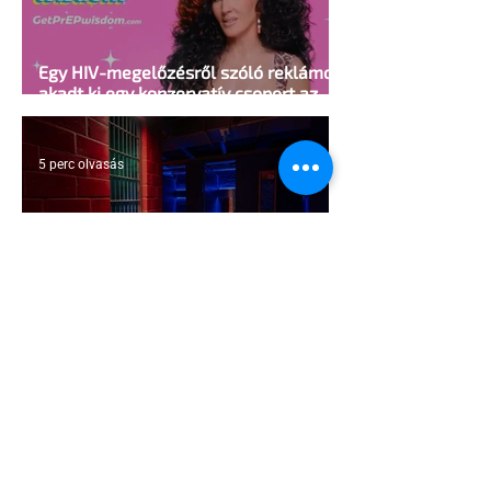
Egy HIV-megelőzésről szóló reklámon
akadt ki egy konzervatív csoport az
Egyesült Államokban
5 perc olvasás
A cruising alaprajza - Építészeti
irányelvek a vágy maximalizálására
1 perc olvasás
Jonathan Bailey új szerepben tér