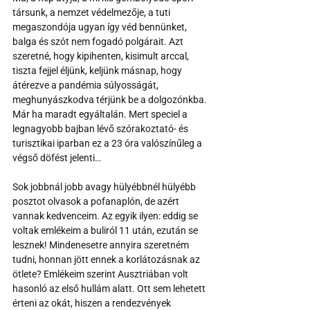
társunk, a nemzet védelmezője, a tuti 
megaszondója ugyan így véd bennünket, 
balga és szót nem fogadó polgárait. Azt 
szeretné, hogy kipihenten, kisimult arccal, 
tiszta fejjel éljünk, keljünk másnap, hogy 
átérezve a pandémia súlyosságát, 
meghunyászkodva térjünk be a dolgozónkba. 
Már ha maradt egyáltalán. Mert speciel a 
legnagyobb bajban lévő szórakoztató- és 
turisztikai iparban ez a 23 óra valószínűleg a 
végső döfést jelenti…
Sok jobbnál jobb avagy hülyébbnél hülyébb 
posztot olvasok a pofanaplón, de azért 
vannak kedvenceim. Az egyik ilyen: eddig se 
voltak emlékeim a buliról 11 után, ezután se 
lesznek! Mindenesetre annyira szeretném 
tudni, honnan jött ennek a korlátozásnak az 
ötlete? Emlékeim szerint Ausztriában volt 
hasonló az első hullám alatt. Ott sem lehetett 
érteni az okát, hiszen a rendezvények 