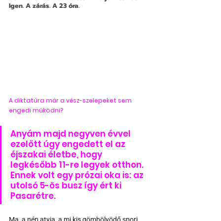
Igen. A zárás. A 23 óra.
A diktatúra már a vész-szelepeket sem 
engedi működni?
Anyám majd negyven évvel 
ezelőtt úgy engedett el az 
éjszakai életbe, hogy 
legkésőbb 11-re legyek otthon. 
Ennek volt egy prózai oka is: az 
utolsó 5-ös busz így ért ki 
Pasarétre.
Ma, a nép atyja, a mi kis gömbölyödő spori 