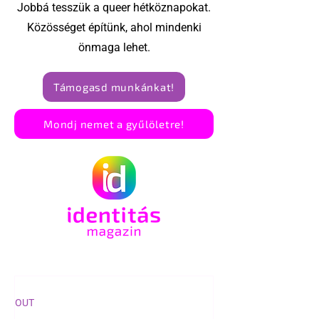
kapcsolatoké
Jobbá tesszük a queer hétköznapokat.
Közösséget építünk, ahol mindenki
önmaga lehet.
Támogasd munkánkat!
Mondj nemet a gyűlöletre!
OUT