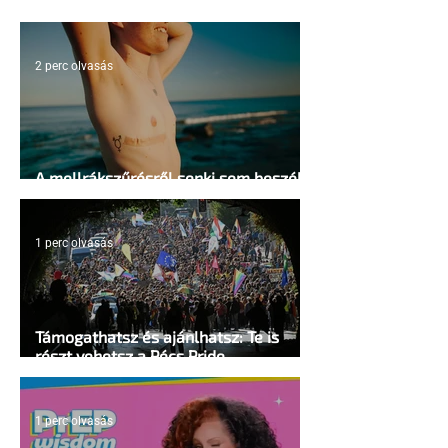
2 perc olvasás
A mellrákszűrésről senki sem beszél a
mellkasi műtétek után - pedig kellene
1 perc olvasás
Támogathatsz és ajánlhatsz: Te is
részt vehetsz a Pécs Pride
megvalósításában
1 perc olvasás