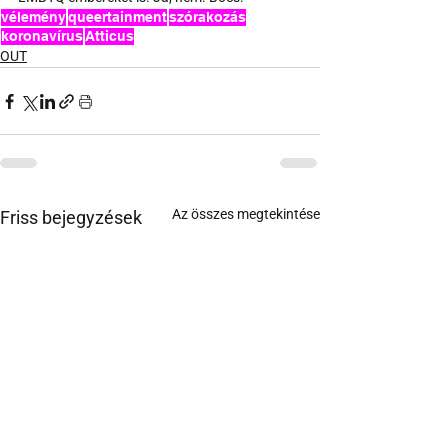
vélemény
queertainment
szórakozás
koronavírus
Atticus
OUT
Az összes megtekintése
Friss bejegyzések