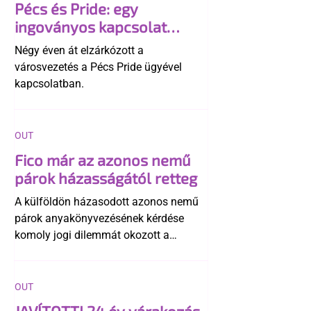
Pécs és Pride: egy
ingoványos kapcsolat
története
Négy éven át elzárkózott a
városvezetés a Pécs Pride ügyével
kapcsolatban.
OUT
Fico már az azonos nemű
párok házasságától retteg
A külföldön házasodott azonos nemű
párok anyakönyvezésének kérdése
komoly jogi dilemmát okozott a
szlovák belügynek, miközben Robert
Fico szerint az alkotmány
egyértelműen tiltja a házasságuk
OUT
elismerését. Közben az ellenzéken belül