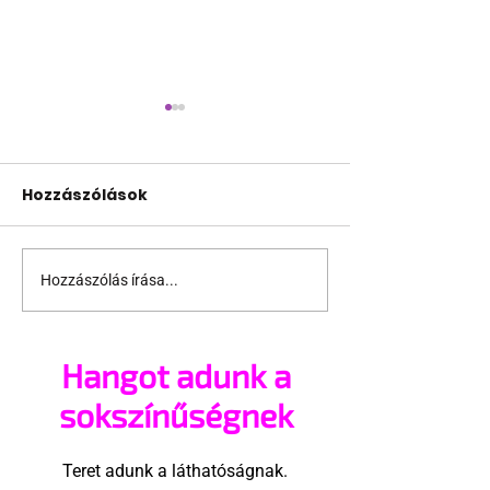
Hozzászólások
Hozzászólás írása...
Fico már az azonos
JAVÍTOTT! 24
nemű párok
várakozás a
házasságától retteg
jogegyenlősé
Hangot adunk a
Robert Biedro
megindító üz
sokszínűségnek
lengyel bejeg
élettársi
Teret adunk a láthatóságnak.