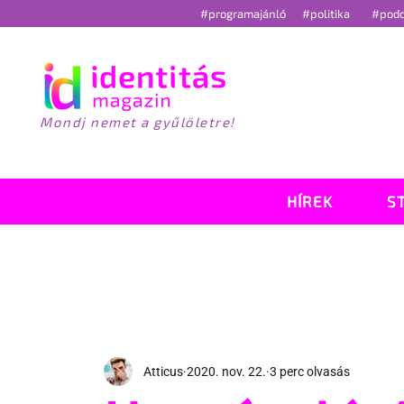
#programajánló
#politika
#pod
Mondj nemet a gyűlöletre!
HÍREK
S
Atticus
2020. nov. 22.
3 perc olvasás