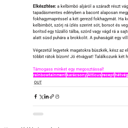
Elkészítése:
 a kelbimbó aljáról a száradt részt vág
tapadásmentes edényben a bacont alaposan megpir
fokhagymapréssel a két gerezd fokhagymát. Ha ked
kelbimbót, szórj rá ízlés szerint sót, borsot és veg
borítsd egy tűzálló tálba, szórd vagy vágd rá a saj
alatt süsd puhára a brokkolit. A puhaságát egy vill
Végezetül legyetek magatokra büszkék, kész az el
többit rátok bízom! Jó étvágyat! Találkozunk két 
Támogass minket egy megosztással!
rainbowtainment
karácsony
Atticus
recept
hétvé
OUT