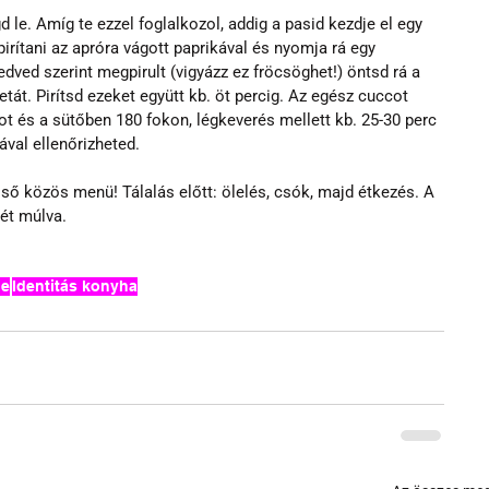
d le. Amíg te ezzel foglalkozol, addig a pasid kezdje el egy 
ítani az apróra vágott paprikával és nyomja rá egy 
ved szerint megpirult (vigyázz ez fröcsöghet!) öntsd rá a 
etát. Pirítsd ezeket együtt kb. öt percig. Az egész cuccot 
tot és a sütőben 180 fokon, légkeverés mellett kb. 25-30 perc 
ával ellenőrizheted.
ső közös menü! Tálalás előtt: ölelés, csók, majd étkezés. A 
hét múlva.
ge
Identitás konyha