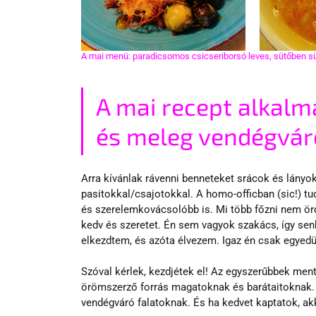
A mai menü: paradicsomos csicseriborsó leves, sütőben sül
A mai recept alkalm
és meleg vendégvár
Arra kívánlak rávenni benneteket srácok és lányok
pasitokkal/csajotokkal. A homo-officban (sic!) tu
és szerelemkovácsolóbb is. Mi több főzni nem örd
kedv és szeretet. Én sem vagyok szakács, így sen
elkezdtem, és azóta élvezem. Igaz én csak egyed
Szóval kérlek, kezdjétek el! Az egyszerűbbek ment
örömszerző forrás magatoknak és barátaitoknak.
vendégváró falatoknak. És ha kedvet kaptatok, akk