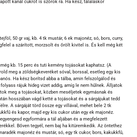
pott kanál cukrot is szórok rá. Ha kész, tálaláskor 
jföl, 50 gr vaj, kb. 4 tk mustár, 6 ek majonéz, só, bors, curry, 
lel a szárított, morzsolt és őrölt kivitel is. És kell még két 
íz még kb. 15 perc és tuti kemény tojásokat kaphatsz. (A 
old meg a zöldségkeveréket sóval, borssal, esetleg egy kis 
panós. Ha kész borítsd abba a tálba, amin felszolgálod és 
olyass rájuk hideg vizet addig, amíg le nem hűlnek. Álljatok 
játok meg a tojásokat, közben meséljetek egymásnak és 
után hosszában vágd ketté a tojásokat és a sárgájukat tedd 
félre. A sárgáját törd össze egy villával, mehet bele 2 tk 
kukkfű és kapor, majd egy kis cukor után egy ek majonéz. 
 egyengesd egyformára a tál aljában és a megfelezett 
erékkel. Bőven tegyél, nem baj ha kitüremkedik. Az öntethez 
 (maradék majonéz és mustár, só, egy tk cukor, bors, kakukkfű, 