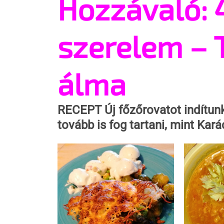
Hozzávaló: 
szerelem – 
álma
RECEPT
 Új főzőrovatot indítunk
tovább is fog tartani, mint Kará