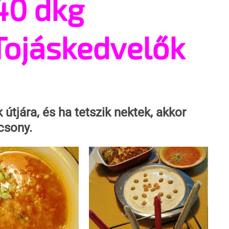
40 dkg
Tojáskedvelők
 útjára, és ha tetszik nektek, akkor 
csony. 