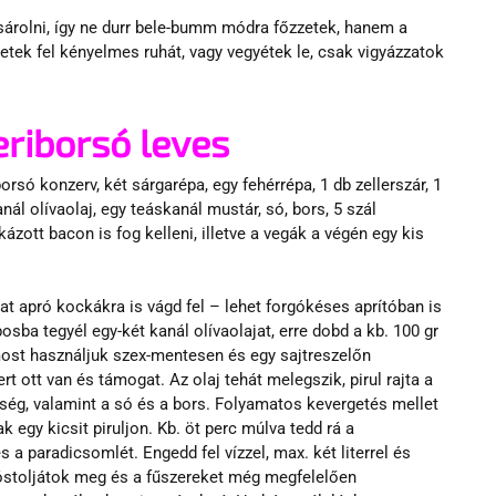
vásárolni, így ne durr bele-bumm módra főzzetek, hanem a 
yetek fel kényelmes ruhát, vagy vegyétek le, csak vigyázzatok 
riborsó leves
só konzerv, két sárgarépa, egy fehérrépa, 1 db zellerszár, 1 
l olívaolaj, egy teáskanál mustár, só, bors, 5 szál 
ott bacon is fog kelleni, illetve a vegák a végén egy kis 
t apró kockákra is vágd fel – lehet forgókéses aprítóban is 
bosba tegyél egy-két kanál olívaolajat, erre dobd a kb. 100 gr 
most használjuk szex-mentesen és egy sajtreszelőn 
t ott van és támogat. Az olaj tehát melegszik, pirul rajta a 
ég, valamint a só és a bors. Folyamatos kevergetés mellet 
ak egy kicsit piruljon. Kb. öt perc múlva tedd rá a 
 a paradicsomlét. Engedd fel vízzel, max. két literrel és 
 Kóstoljátok meg és a fűszereket még megfelelően 