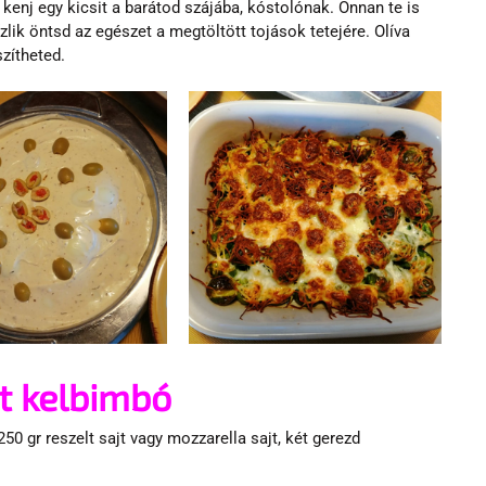
kenj egy kicsit a barátod szájába, kóstolónak. Onnan te is 
zlik öntsd az egészet a megtöltött tojások tetejére. Olíva 
zítheted.
t kelbimbó
50 gr reszelt sajt vagy mozzarella sajt, két gerezd 