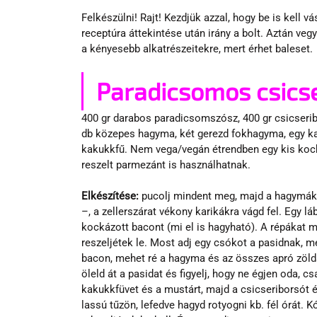
Felkészülni! Rajt! Kezdjük azzal, hogy be is kell 
receptúra áttekintése után irány a bolt. Aztán veg
a kényesebb alkatrészeitekre, mert érhet baleset.
Paradicsomos csicse
400 gr darabos paradicsomszósz, 400 gr csicseribor
db közepes hagyma, két gerezd fokhagyma, egy kaná
kakukkfű. Nem vega/vegán étrendben egy kis kockáz
reszelt parmezánt is használhatnak.
Elkészítése:
 pucolj mindent meg, majd a hagymáka
–, a zellerszárat vékony karikákra vágd fel. Egy lá
kockázott bacont (mi el is hagyható). A répákat 
reszeljétek le. Most adj egy csókot a pasidnak, mer
bacon, mehet ré a hagyma és az összes apró zölds
öleld át a pasidat és figyelj, hogy ne égjen oda, cs
kakukkfüvet és a mustárt, majd a csicseriborsót és
lassú tűzön, lefedve hagyd rotyogni kb. fél órát.