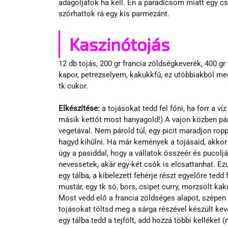
adagoljátok ha kell. Én a paradicsom miatt egy csa
szórhattok rá egy kis parmezánt.
Kaszinótojás 
12 db tojás, 200 gr francia zöldségkeverék, 400 gr te
kapor, petrezselyem, kakukkfű, ez utóbbiakból megfe
tk cukor.
Elkészítése:
 a tojásokat tedd fel főni, ha forr a v
másik kettőt most hanyagold!) A vajon közben pár
vegetával. Nem párold túl, egy picit maradjon rop
hagyd kihűlni. Ha már kemények a tojásaid, akkor f
úgy a pasiddal, hogy a vállatok összeér és pucol
nevessetek, akár egy-két csók is elcsattanhat. Ez
egy tálba, a kibelezett fehérje részt egyelőre tedd 
mustár, egy tk só, bors, csipet curry, morzsolt ka
Most vedd elő a francia zöldséges alapot, szépen
tojásokat töltsd meg a sárga részével készült kev
egy tálba tedd a tejfölt, add hozzá többi kelléket