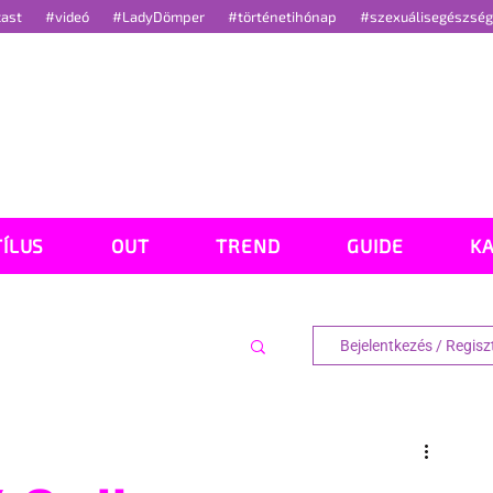
cast
#videó
#LadyDömper
#történetihónap
#szexuálisegészsé
TÍLUS
OUT
TREND
GUIDE
K
Bejelentkezés / Regisz