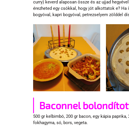
curry) keverd alaposan össze és az ujjad hegyével 
érezheted egy csókkal, hogy jót alkottatok e? Ha í
bogyóval, kapri bogyóval, petrezselyem zölddel dís
Baconnel bolondítot
500 gr kelbimbó, 200 gr bacon, egy kápia paprika, 2
fokhagyma, só, bors, vegeta.