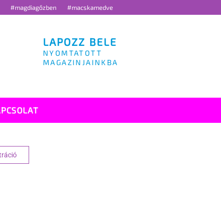
g
#magdiagőzben
#macskamedve
LAPOZZ BELE
NYOMTATOTT
MAGAZINJAINKBA
APCSOLAT
tráció