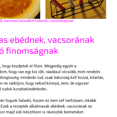
t, baconnel bolondított kelbimbó  kaszinótojással
as ebédnek, vacsorának 
ó finomságnak
, hogy kezdjetek el főzni. Mégpedig együtt a 
dom, hogy van egy kis idő, ráadásul olcsóbb, mint rendelni 
öngösség, mindenki tud, csak bátorság kell hozzá, kitartás, 
ki ne vádoljon, hogy neked könnyű, nem, de egyszer 
ül tudok konyhatündérkedni…
én fogunk haladni, hiszen ez nem séf tanfolyam, inkább 
 Ezek a receptek alkalmasak ebédnek, vacsorának és 
or majd süti készítésre is ráveszlek benneteket.