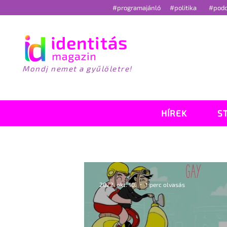
#programajánló
#politika
#pod
Mondj nemet a gyűlöletre!
HÍREK
S
2022. okt. 10.
1 perc olvasás