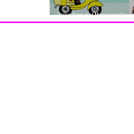
Vajon ilyen eset Magyarországon
előfordulhatna?
Hasznos információk
Támoga
Coming out Drag Queen Események
Coming o
Gyermekvállalás
HIV-vona
HIV-vonal Ismerkedés Jogsegély STD szűrés
Szervezet
Szervezetek Telefonszolgálat Támogató
szülők
Lépj velünk kapcsolatba!
© 2025 Identitás Magazin – Minden jog fenntartva