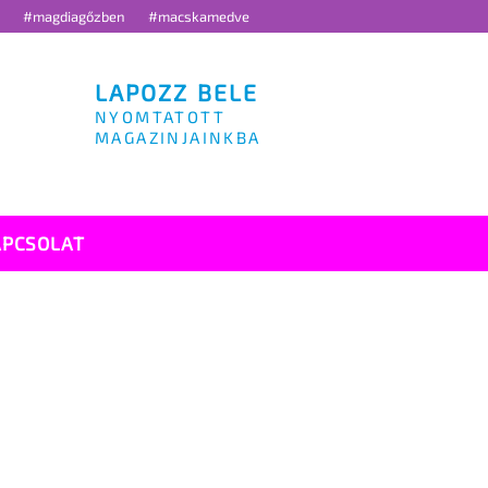
g
#magdiagőzben
#macskamedve
LAPOZZ BELE
NYOMTATOTT
MAGAZINJAINKBA
APCSOLAT