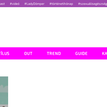
cast
#videó
#LadyDömper
#történetihónap
#szexuálisegészsé
TÍLUS
OUT
TREND
GUIDE
K