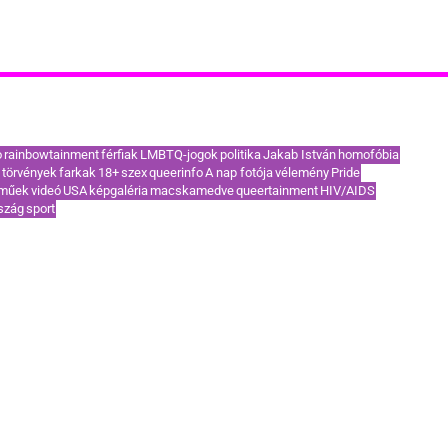
akoribb címkék / TOP témák
o
rainbowtainment
férfiak
LMBTQ-jogok
politika
Jakab István
homofóbia
törvények
farkak
18+
szex
queerinfo
A nap fotója
vélemény
Pride
eműek
videó
USA
képgaléria
macskamedve
queertainment
HIV/AIDS
szág
sport
KAPCSOLAT