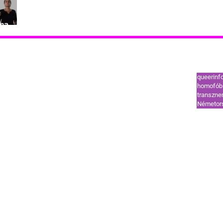
 ma
Leggy
tók
Támogatók
queerinf
ut
Coming out
homofób 
transzn
l
HIV-vonal
Németor
ek és segélyvonal
Szervezetek és segélyvonal
HÍREK
STÍLUS
OUT
TREND
GUIDE