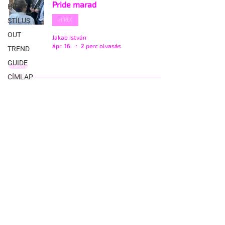
Pride marad
HÍREK
HÍREK
STÍLUS
OUT
Jakab István
ápr. 16.
2 perc olvasás
TREND
GUIDE
CÍMLAP