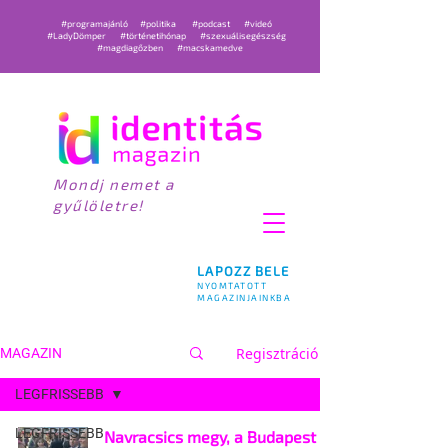
#programajánló
#politika
#podcast
#videó
#LadyDömper
#történetihónap
#szexuálisegészség
#magdiagőzben
#macskamedve
Mondj nemet a
gyűlöletre!
LAPOZZ BELE
NYOMTATOTT
MAGAZINJAINKBA
Regisztráció
MAGAZIN
LEGFRISSEBB
LEGFRISSEBB
Navracsics megy, a Budapest